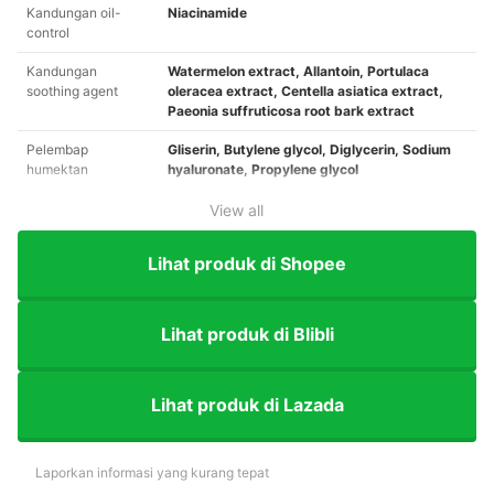
Kandungan oil-
Niacinamide
control
Kandungan
Watermelon extract, Allantoin, Portulaca
soothing agent
oleracea extract, Centella asiatica extract,
Paeonia suffruticosa root bark extract
Pelembap
Gliserin, Butylene glycol, Diglycerin, Sodium
humektan
hyaluronate, Propylene glycol
View all
Lihat produk di Shopee
Lihat produk di Blibli
Lihat produk di Lazada
Laporkan informasi yang kurang tepat