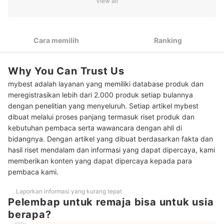
View all
Untuk kulit berminyak dan berjerawat, cari moisturizer
2
dengan kandungan tea tree
Cara memilih
Ranking
Untuk kulit kering, pilih pelembap yang mengandung glycerin
3
serta ceramide
Untuk membantu mencerahkan kulit kusam, pastikan
Why You Can Trust Us
4
pelembap mengandung niacinamide
mybest adalah layanan yang memiliki database produk dan
meregistrasikan lebih dari 2.000 produk setiap bulannya
Peringkat Pelembap untuk Remaja Terbaik
dengan penelitian yang menyeluruh. Setiap artikel mybest
Baca juga rekomendasi produk krim wajah lainnya di sini
dibuat melalui proses panjang termasuk riset produk dan
kebutuhan pembaca serta wawancara dengan ahli di
bidangnya. Dengan artikel yang dibuat berdasarkan fakta dan
hasil riset mendalam dan informasi yang dapat dipercaya, kami
memberikan konten yang dapat dipercaya kepada para
pembaca kami.
Laporkan informasi yang kurang tepat
Pelembap untuk remaja bisa untuk usia
berapa?