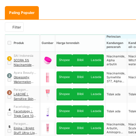
Paling Populer
Filter
Perincian
Produk
Gambar
Harga terendah
Kandungan
Kand
pencerah
oil-c
SAI Indonesia
Niacinamide,
Niac
1
Shopee
Blibli
Lazada
SCORA 5%
Alpha
Witch
arbutin
water
Niacinamide
Caff
Hydramoist Gel
Ayara Beauty
Niacinamide,
with Alpha
2
Shopee
Blibli
Lazada
Indonesia
Glowsophy
Symwhite
Niac
Arbutin &
377, Alpha
Watermelon
Panthenol
arbutin,
Brightening
Licorice root
Paragon
Moisturizer Gel
3
extract
Shopee
Blibli
Lazada
Technology and
LABORÉ
｜
Tidak ada
Tida
Innovation
Sensitive Skin
Care
Facetology
BiomeRepair™
4
Shopee
Blibli
Lazada
Innovation
Facetology
｜
Tidak ada
Tida
Barrier Revive
Technology
Triple Care 10%
Cream
Panthenol
Paragon
Niacinamide,
Niac
Barrier Boost Gel
5
Shopee
Blibli
Lazada
Technology and
Emina
｜
Bright
Arbutin,
Scute
Aminopropyl
baica
Innovation
Stuff Ultra-Light