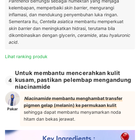
Panthenol
berfungsi sebagai humektan yang menjaga
kelembapan, memperbaiki
skin barrier
, mengurangi
inflamasi, dan mendukung penyembuhan luka ringan.
Sementara itu,
Centella asiatica
membantu memperkuat
skin barrier
dan meningkatkan hidrasi, terutama bila
dikombinasikan dengan glycerin,
ceramide
, atau
hyaluronic
acid
.
Lihat ranking produk
Untuk membantu mencerahkan kulit
kusam, pastikan pelembap mengandung
4
niacinamide
Niacinamide
membantu menghambat transfer
pigmen gelap (melanin) ke permukaan kulit
Pakar
sehingga dapat membantu menyamarkan noda
hitam dan bekas jerawat.