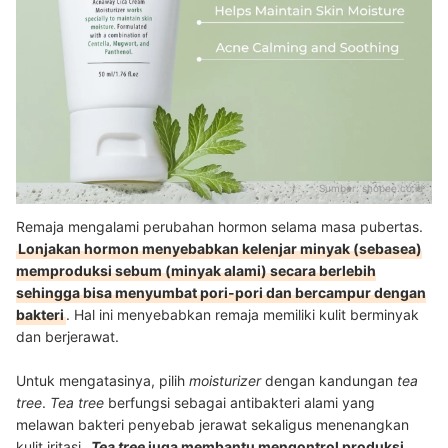
Sumber:
shopee.co.id
Remaja mengalami perubahan hormon selama masa pubertas.
Lonjakan hormon menyebabkan kelenjar minyak (sebasea)
memproduksi sebum (minyak alami) secara berlebih
sehingga bisa menyumbat pori-pori dan bercampur dengan
bakteri
. Hal ini menyebabkan remaja memiliki kulit berminyak
dan berjerawat.
Untuk mengatasinya, pilih
moisturizer
dengan kandungan
tea
tree
.
Tea tree
berfungsi sebagai antibakteri alami yang
melawan bakteri penyebab jerawat sekaligus menenangkan
kulit iritasi.
Tea tree
juga membantu mengontrol produksi