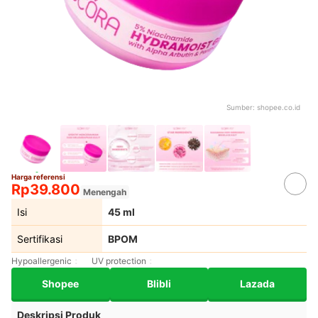
Sumber:
shopee.co.id
Harga referensi
Rp39.800
Menengah
Isi
45 ml
Sertifikasi
BPOM
Hypoallergenic
UV protection
Shopee
Blibli
Lazada
Deskripsi Produk