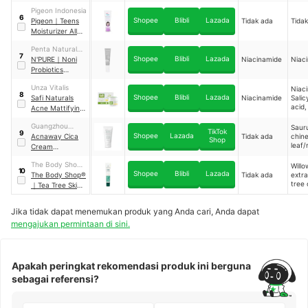
ascorbyl
root 
Moisturizing
phosphate,
Pigeon Indonesia
Cream
6
Glutathione
Shopee
Blibli
Lazada
Pigeon
｜
Teens
Tidak ada
Tida
Moisturizer All
Skin Types
Penta Natural
7
Shopee
Blibli
Lazada
Kosmetindo
N'PURE
｜
Noni
Niacinamide
Niac
Probiotics
Comfort Me
Unza Vitalis
Niac
Moisturizer
8
Shopee
Blibli
Lazada
Safi Naturals
Niacinamide
Salic
acid,
Acne Mattifying
tree o
Cream
Guangzhou
Saur
TikTok
9
Shopee
Lazada
Yuanmei
Acnaway Cica
Tidak ada
chine
Shop
leaf/
Biotechnology
Cream
extra
Moisturizer
The Body Shop
Willo
10
Shopee
Blibli
Lazada
International
The Body Shop®
Tidak ada
extra
tree o
Limited
｜
Tea Tree Skin
Clearing
Hydrator
Jika tidak dapat menemukan produk yang Anda cari, Anda dapat
mengajukan permintaan di sini.
Apakah peringkat rekomendasi produk ini berguna
sebagai referensi?