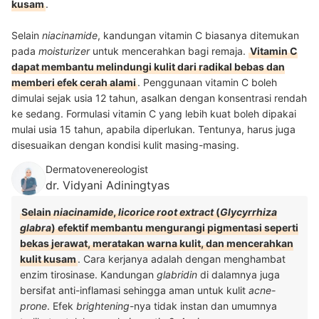
kusam
.
Selain
niacinamide
, kandungan vitamin C biasanya ditemukan
pada
moisturizer
untuk mencerahkan bagi remaja.
Vitamin C
dapat membantu melindungi kulit dari radikal bebas dan
memberi efek cerah alami
. Penggunaan vitamin C boleh
dimulai sejak usia 12 tahun, asalkan dengan konsentrasi rendah
ke sedang. Formulasi vitamin C yang lebih kuat boleh dipakai
mulai usia 15 tahun, apabila diperlukan. Tentunya, harus juga
disesuaikan dengan kondisi kulit masing-masing.
Dermatovenereologist
dr. Vidyani Adiningtyas
Selain
niacinamide
,
licorice root extract
(
Glycyrrhiza
glabra
) efektif membantu mengurangi pigmentasi seperti
bekas jerawat, meratakan warna kulit, dan mencerahkan
kulit kusam
. Cara kerjanya adalah dengan menghambat
enzim tirosinase. Kandungan
glabridin
di dalamnya juga
bersifat anti-inflamasi sehingga aman untuk kulit
acne-
prone
. Efek
brightening
-nya tidak instan dan umumnya