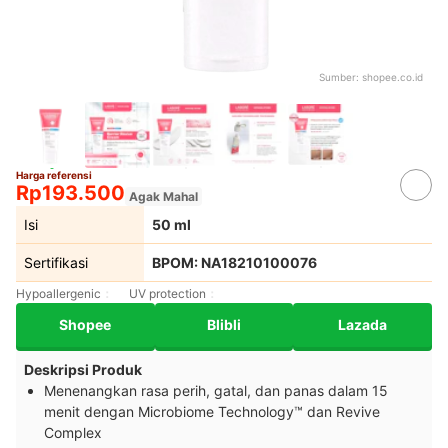
Sumber:
shopee.co.id
Harga referensi
Rp193.500
Agak Mahal
Isi
50 ml
Sertifikasi
BPOM: NA18210100076
Hypoallergenic
UV protection
Shopee
Blibli
Lazada
Deskripsi Produk
Menenangkan rasa perih, gatal, dan panas dalam 15
menit dengan Microbiome Technology™ dan Revive
Complex