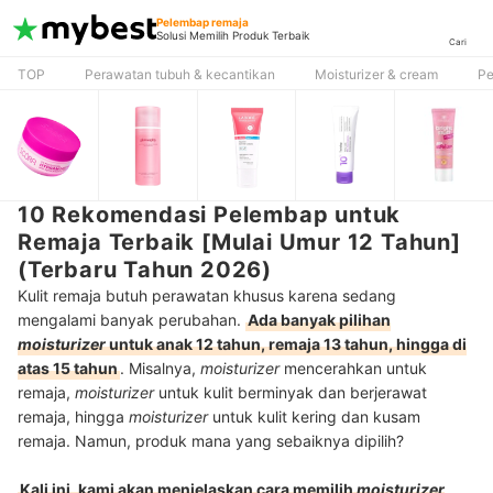
Pelembap remaja
Solusi Memilih Produk Terbaik
Cari
TOP
Perawatan tubuh & kecantikan
Moisturizer & cream
Pe
10 Rekomendasi Pelembap untuk
Remaja Terbaik [Mulai Umur 12 Tahun]
(Terbaru Tahun 2026)
Kulit remaja butuh perawatan khusus karena sedang
mengalami banyak perubahan.
Ada banyak pilihan
moisturizer
untuk anak 12 tahun, remaja 13 tahun, hingga di
atas 15 tahun
. Misalnya,
moisturizer
mencerahkan untuk
remaja,
moisturizer
untuk kulit berminyak dan berjerawat
remaja, hingga
moisturizer
untuk kulit kering dan kusam
remaja. Namun, produk mana yang sebaiknya dipilih?
Kali ini, kami akan menjelaskan cara memilih
moisturizer