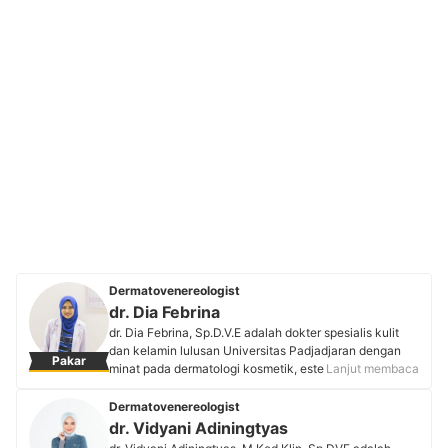
Dermatovenereologist
dr. Dia Febrina
dr. Dia Febrina, Sp.D.V.E adalah dokter spesialis kulit
dan kelamin lulusan Universitas Padjadjaran dengan
Pakar
minat pada dermatologi kosmetik, estetik, dan tumor
Lanjut membaca
bedah kulit. Sebagai pendiri Medika Asyifa Jatiasih dan
Dr. Derm Skin Care, beliau aktif mengedukasi
Dermatovenereologist
masyarakat tentang kesehatan kulit dan estetik melalui
dr. Vidyani Adiningtyas
konsultasi langsung maupun media sosial demi