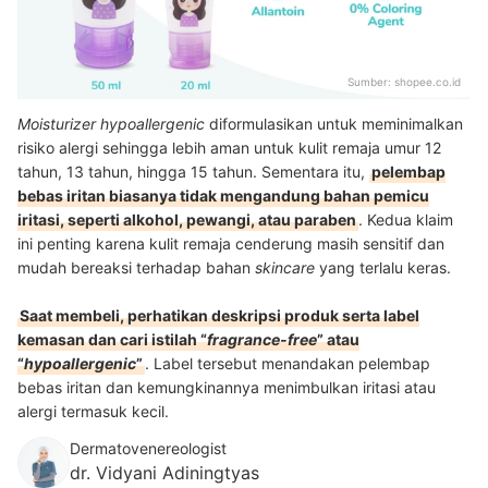
Sumber:
shopee.co.id
Moisturizer hypoallergenic
diformulasikan untuk meminimalkan
risiko alergi sehingga lebih aman untuk kulit remaja umur 12
tahun, 13 tahun, hingga 15 tahun. Sementara itu,
pelembap
bebas iritan biasanya tidak mengandung bahan pemicu
iritasi, seperti alkohol, pewangi, atau paraben
. Kedua klaim
ini penting karena kulit remaja cenderung masih sensitif dan
mudah bereaksi terhadap bahan
skincare
yang terlalu keras.
Saat membeli, perhatikan deskripsi produk serta label
kemasan dan cari istilah “
fragrance-free
” atau
“
hypoallergenic
”
. Label tersebut menandakan pelembap
bebas iritan dan kemungkinannya menimbulkan iritasi atau
alergi termasuk kecil.
Dermatovenereologist
dr. Vidyani Adiningtyas