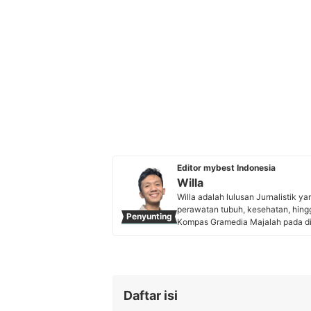
Editor mybest Indonesia
Willa
Willa adalah lulusan Jurnalistik 
perawatan tubuh, kesehatan, hingg
Penyunting
Kompas Gramedia Majalah pada div
untuk brand skincare dan suplemen,
pengguna. Saat menyusun panduan
dermatologis sampai dokter gizi u
Profil Willa
Daftar isi