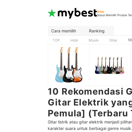
Gitar
Solusi Memilih Produk Te
Cara memilih
Ranking
10
TOP
Hobi
Musik
Gitar
10 Rekomendasi Gi
Gitar Elektrik ya
Pemula] (Terbaru
Gitar listrik atau gitar elektrik menjadi 
karakter suara untuk berbagai genre musik