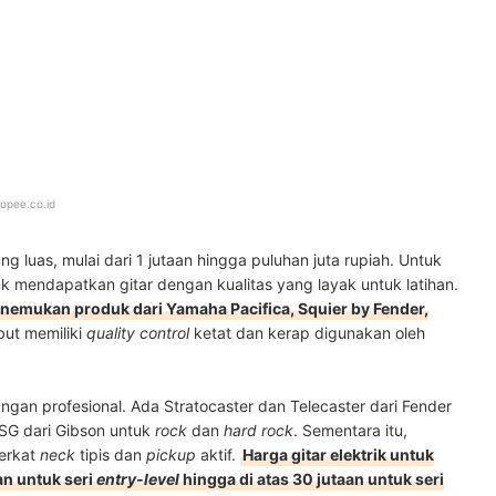
opee.co.id
ang luas, mulai dari 1 jutaan hingga puluhan juta rupiah. Untuk
k mendapatkan gitar dengan kualitas yang layak untuk latihan.
enemukan produk dari Yamaha Pacifica, Squier by Fender,
ebut memiliki
quality control
ketat dan kerap digunakan oleh
angan profesional. Ada Stratocaster dan Telecaster dari Fender
SG dari Gibson untuk
rock
dan
hard rock
. Sementara itu,
berkat
neck
tipis dan
pickup
aktif.
Harga gitar elektrik untuk
aan untuk seri
entry-level
hingga di atas 30 jutaan untuk seri