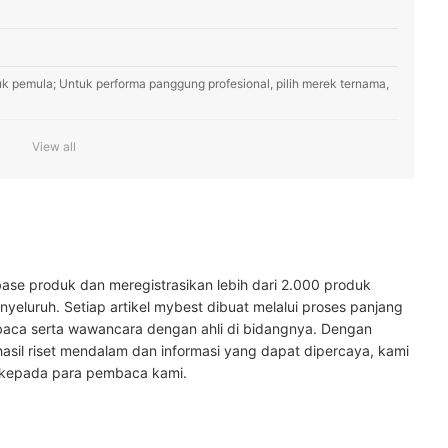
 untuk pemula; Untuk performa panggung profesional, pilih merek ternama,
model Stratocaster, Telecaster, Les Paul, dan SG; Lalu, pilih neck
View all
r bodi mahogani agar suaranya sustain panjang, tetapi pilih bodi kayu
ih
ase produk dan meregistrasikan lebih dari 2.000 produk
yeluruh. Setiap artikel mybest dibuat melalui proses panjang
sorinya di sini
baca serta wawancara dengan ahli di bidangnya. Dengan
hasil riset mendalam dan informasi yang dapat dipercaya, kami
 kepada para pembaca kami.