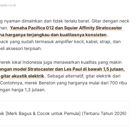
opee.co.id
ng nyaman dimainkan dan tidak terlalu berat. Gitar dengan
neck
ihan.
Yamaha Pacifica 012 dan Squier Affinity Stratocaster
na harganya terjangkau dan kualitasnya konsisten
.
 pack
yang sudah termasuk
amplifier
kecil, kabel,
strap
, dan
i aksesori terpisah.
ri merek lokal Indonesia juga menawarkan kualitas yang makin
ngan model Stratocaster dan Les Paul di bawah 1,5 jutaan,
tar akustik elektrik
. Sebagai alternatif, gitar elektrik dari
. Contohnya, merek Benston yang harganya mulai dari 700 ribu
ngan harga 1,3 jutaan.
10 Rekomendasi Gitar Lokal Terbaik [Merk Bagus & Cocok untuk Pemula] (Terbaru Tahun 2026)