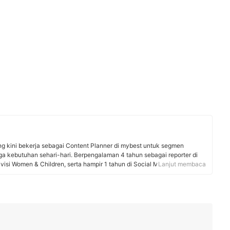
yang kini bekerja sebagai Content Planner di mybest untuk segmen
a kebutuhan sehari-hari. Berpengalaman 4 tahun sebagai reporter di
isi Women & Children, serta hampir 1 tahun di Social Media Marketing
Lanjut membaca
 ia terbiasa menulis artikel berbasis riset pasar yang sesuai kebutuhan
 memilih produk, Willa banyak menganalisis tren dan mewawancarai
ntuk memastikan informasi akurat dan tepercaya.