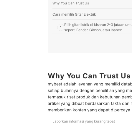
Why You Can Trust Us
Cara memilih Gitar Elektrik
Pilih gitar listrik di kisaran 2-3 jutaan
1
seperti Fender, Gibson, atau Ibanez
Agar sesuai dengan genre favorit, kenali 
2
berdesain slim untuk permainan cepat
Cek juga bodi dan materialnya; Pilih gita
3
alder jika mengutamakan suara yang jern
Peringkat Gitar Elektrik Terbaik
Why You Can Trust Us
Apa perbedaan gitar listrik dan gitar akustik?
mybest adalah layanan yang memiliki datab
setiap bulannya dengan penelitian yang men
Baca juga rekomendasi produk gitar lain dan akse
termasuk riset produk dan kebutuhan pem
artikel yang dibuat berdasarkan fakta dan 
memberikan konten yang dapat dipercaya
Laporkan informasi yang kurang tepat