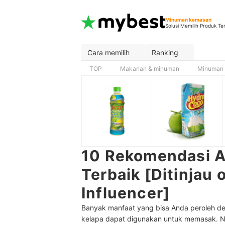
Minuman kemasan
Solusi Memilih Produk Te
Cara memilih
Ranking
TOP
Makanan & minuman
Minuman 
10 Rekomendasi A
Terbaik [Ditinjau
Influencer]
Banyak manfaat yang bisa Anda peroleh den
kelapa dapat digunakan untuk memasak. N