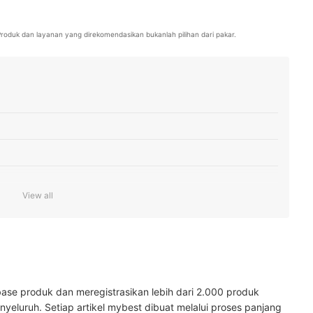
itas ulasannya untuk produk fashion, seni, dan kecantikan bagi
. Produk dan layanan yang direkomendasikan bukanlah pilihan dari pakar.
View all
uda
 organik
ase produk dan meregistrasikan lebih dari 2.000 produk
yeluruh. Setiap artikel mybest dibuat melalui proses panjang