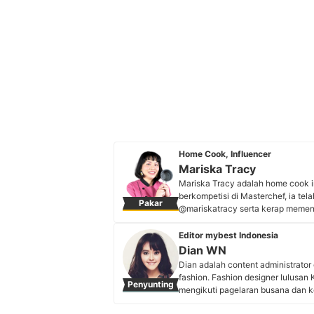
Home Cook, Influencer
Mariska Tracy
Mariska Tracy adalah home cook in
berkompetisi di Masterchef, ia tel
Pakar
@mariskatracy serta kerap memenan
hanya membagikan resep, tetapi j
Pengalaman kompetisi Mariska me
Editor mybest Indonesia
yang terpercaya bagi pengikutnya
Dian WN
Profil Mariska Tracy
Dian adalah content administrator 
fashion. Fashion designer lulusan
Penyunting
mengikuti pagelaran busana dan 
clothing brand "Ettara". Bekal sert