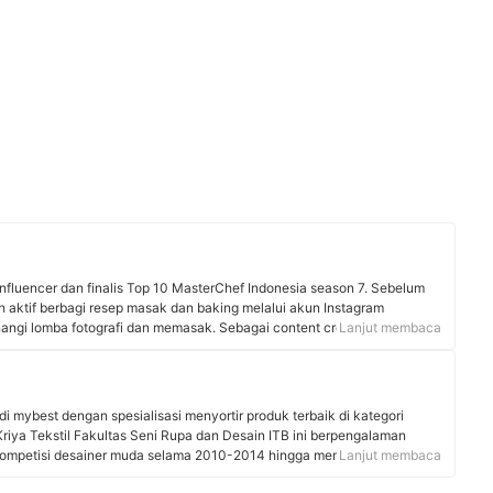
fluencer dan finalis Top 10 MasterChef Indonesia season 7. Sebelum
ah aktif berbagi resep masak dan baking melalui akun Instagram
gi lomba fotografi dan memasak. Sebagai content creator, ia tidak
Lanjut membaca
uga mengulas berbagai produk dapur, cookware, dan jajanan.
njadi dasar kredibel dalam memberikan rekomendasi produk dapur
.
di mybest dengan spesialisasi menyortir produk terbaik di kategori
 Kriya Tekstil Fakultas Seni Rupa dan Desain ITB ini berpengalaman
kompetisi desainer muda selama 2010-2014 hingga membangun
Lanjut membaca
ifikasi editor profesional dari Lembaga Sertifikasi Profesi (LSP-PEP)