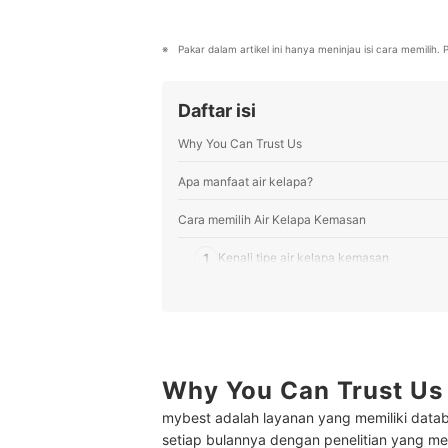
menjamin kedalaman serta kredibil
pembaca mybest.
Profil Dian WN
Pakar dalam artikel ini hanya meninjau isi cara memilih
Daftar isi
Why You Can Trust Us
Apa manfaat air kelapa?
Cara memilih Air Kelapa Kemasan
1
Kenali tipe air kelapa kemasan
2
Utamakan air kelapa hijau dan kelapa m
3
Cek komposisi air kelapa kemasan
4
Pertimbangkan memilih produk air kelapa
Why You Can Trust Us
mybest adalah layanan yang memiliki datab
Peringkat Air Kelapa Kemasan Terbaik
setiap bulannya dengan penelitian yang men