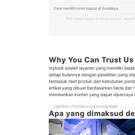
Cara memilih hotel kapsul di Surabaya
Pilih hotel kapsul di dekat stasiun, sepe
1
dengan kereta
Apabila Anda berencana untuk naik bus, 
2
Capsule
Untuk Anda yang akan transit pesawat, p
3
Juanda Airport
Why You Can Trust Us
Cobalah menginap di hotel kapsul tengah
mybest adalah layanan yang memiliki datab
4
jika berencana meng-explore Kota Sura
setiap bulannya dengan penelitian yang men
termasuk riset produk dan kebutuhan pem
Jika menginap dengan orang terdekat, pil
5
artikel yang dibuat berdasarkan fakta dan 
Hostel City Center
memberikan konten yang dapat dipercaya
6
Utamakan hotel kapsul dengan card acce
Laporkan informasi yang kurang tepat
Apa yang dimaksud de
7
Temukan yang fasilitasnya sesuai denga
7 Rekomendasi hotel kapsul di Surabaya terbaik