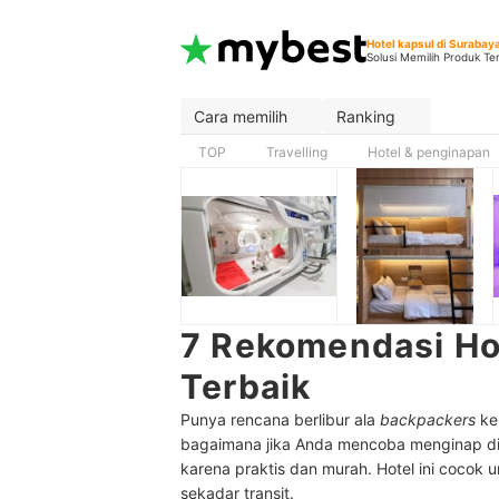
Hotel kapsul di Surabay
Solusi Memilih Produk Te
Cara memilih
Ranking
TOP
Travelling
Hotel & penginapan
7 Rekomendasi Ho
Terbaik
Punya rencana berlibur ala
backpackers
ke
bagaimana jika Anda mencoba menginap di d
karena praktis dan murah. Hotel ini cocok
sekadar transit.