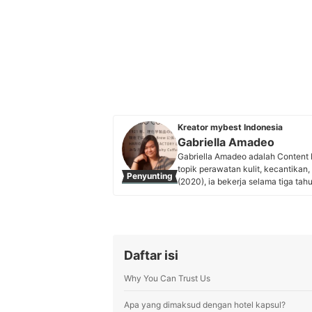
Kreator mybest Indonesia
Gabriella Amadeo
Gabriella Amadeo adalah Content 
topik perawatan kulit, kecantikan, 
Penyunting
(2020), ia bekerja selama tiga tah
Gaby fokus melakukan riset pasar 
data dan sumber tepercaya untu
kebutuhan mereka.
Profil Gabriella Amadeo
Daftar isi
Why You Can Trust Us
Apa yang dimaksud dengan hotel kapsul?