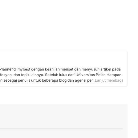
Planner di mybest dengan keahlian meriset dan menyusun artikel pada
fesyen, dan topik lainnya. Setelah lulus dari Universitas Pelita Harapan
un sebagai penulis untuk beberapa blog dan agensi penulisan. Saat ini,
Lanjut membaca
dan keyword, analisis produk, serta menyusun cara memilih berbasis
k membantu pengguna mybest membuat keputusan sesuai dengan