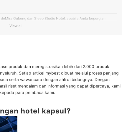
rti deMira Gubeng dan Sleep Studio Hotel, apabila Anda bepergian
View all
pertimbangkan hotel kapsul dekat terminal seperti Miko Rooms and
ertimbangkan hotel kapsul dekat bandara seperti My Studio Hotel
 kota, seperti Tab Kayoon Capsule Hotel dan My Studio City Center,
ase produk dan meregistrasikan lebih dari 2.000 produk
baya
yeluruh. Setiap artikel mybest dibuat melalui proses panjang
baca serta wawancara dengan ahli di bidangnya. Dengan
ih hotel kapsul yang bisa memuat dua orang per kamar seperti Livinn
hasil riset mendalam dan informasi yang dapat dipercaya, kami
 kepada para pembaca kami.
ss agar kamar lebih aman
ngan hotel kapsul?
n kebutuhan Anda: Loker, tempat makan, Wi-Fi, kamar mandi, amenities