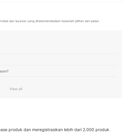
 produk-produk di pasaran. Kini, ia berkomitmen menghadirkan
asi terpercaya untuk membantu pembaca mybest menemukan produk
. Produk dan layanan yang direkomendasikan bukanlah pilihan dari pakar.
ream?
View all
lalu pilih bahan aktif yang sesuai
 pilih bahan tambahan yang tepat
ream dengan aplikator untuk memberikan efek pijatan pada kantung
ase produk dan meregistrasikan lebih dari 2.000 produk