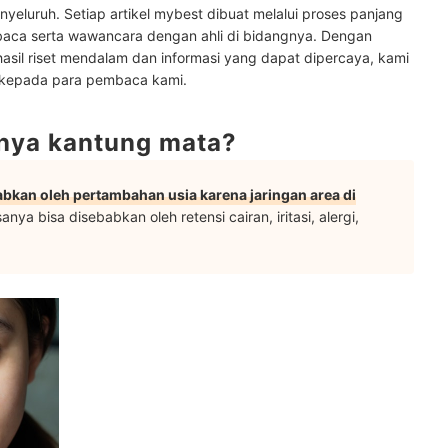
ik
yeluruh. Setiap artikel mybest dibuat melalui proses panjang
baca serta wawancara dengan ahli di bidangnya. Dengan
ya di sini
hasil riset mendalam dan informasi yang dapat dipercaya, kami
 kepada para pembaca kami.
nya kantung mata?
bkan oleh pertambahan usia karena jaringan area di
sanya bisa disebabkan oleh retensi cairan, iritasi, alergi,