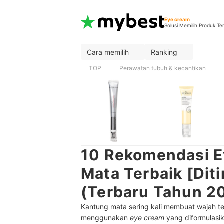
Eye cream
Solusi Memilih Produk Te
Cara memilih
Ranking
TOP
Perawatan tubuh & kecantikan
10 Rekomendasi E
Mata Terbaik [Diti
(Terbaru Tahun 2
Kantung mata sering kali membuat wajah te
menggunakan
eye cream
yang diformulasika