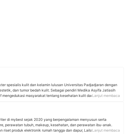
okter spesialis kulit dan kelamin lulusan Universitas Padjadjaran dengan
stetik, dan tumor bedah kulit. Sebagai pendiri Medika Asyifa Jatiasih
tif mengedukasi masyarakat tentang kesehatan kulit dan estetik melalui
Lanjut membaca
 sosial demi menghadirkan layanan yang komprehensif. Edukasinya
esehatan kulit dan estetik di Bekasi.
 writer di mybest sejak 2020 yang berpengalaman menyusun serta
are, perawatan tubuh, makeup, kesehatan, dan perawatan ibu-anak.
riset produk elektronik rumah tangga dan dapur, Laila memiliki
Lanjut membaca