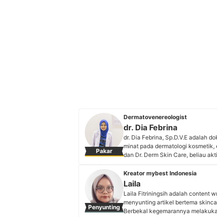
Dermatovenereologist
dr. Dia Febrina
dr. Dia Febrina, Sp.D.V.E adalah d
minat pada dermatologi kosmetik, e
Pakar
dan Dr. Derm Skin Care, beliau ak
konsultasi langsung maupun media
menjadi rujukan terpercaya dalam k
Kreator mybest Indonesia
Profil dr. Dia Febrina
Laila
Laila Fitriningsih adalah content
menyunting artikel bertema skinc
Penyunting
Berbekal kegemarannya melakukan 