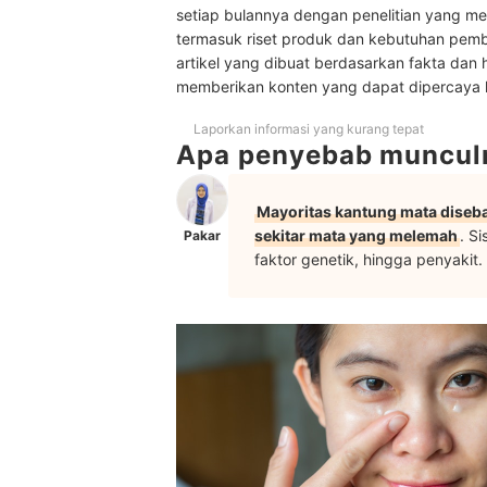
Peringkat Eye Cream untuk Kantung Mata Terba
setiap bulannya dengan penelitian yang men
termasuk riset produk dan kebutuhan pem
Baca juga rekomendasi skincare anti-aging lainn
artikel yang dibuat berdasarkan fakta dan 
memberikan konten yang dapat dipercaya
Laporkan informasi yang kurang tepat
Apa penyebab muncul
Mayoritas kantung mata diseba
sekitar mata yang melemah
. Si
Pakar
faktor genetik, hingga penyakit.