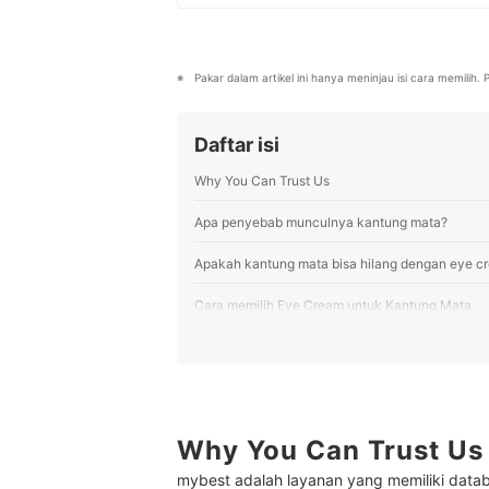
wawasan luas dalam membaca tren
informasi akurat serta rekomend
terbaik sesuai kebutuhan.
Profil Laila
Pakar dalam artikel ini hanya meninjau isi cara memilih
Daftar isi
Why You Can Trust Us
Apa penyebab munculnya kantung mata?
Apakah kantung mata bisa hilang dengan eye c
Cara memilih Eye Cream untuk Kantung Mata
1
Kenali penyebab timbulnya kantung mata, 
2
Jika kantung mata disertai masalah lain,
Meski tidak wajib, pertimbangkan eye c
3
Why You Can Trust Us
mata
mybest adalah layanan yang memiliki datab