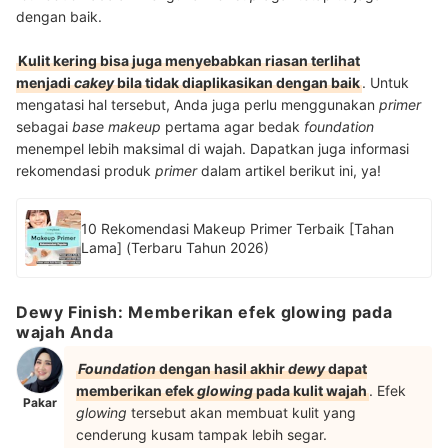
dengan baik.
Kulit kering bisa juga menyebabkan riasan terlihat
menjadi
cakey
bila tidak diaplikasikan dengan baik
. Untuk
mengatasi hal tersebut, Anda juga perlu menggunakan
primer
sebagai
base
makeup
pertama agar bedak
foundation
menempel lebih maksimal di wajah. Dapatkan juga informasi
rekomendasi produk
primer
dalam artikel berikut ini, ya!
10 Rekomendasi Makeup Primer Terbaik [Tahan
Lama] (Terbaru Tahun 2026)
Dewy Finish: Memberikan efek glowing pada
wajah Anda
Foundation
dengan hasil akhir
dewy
dapat
memberikan efek
glowing
pada kulit wajah
. Efek
Pakar
glowing
tersebut akan membuat kulit yang
cenderung kusam tampak lebih segar.