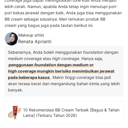
coverage
juga dapat meningkatkan
tone
kulit Anda menjadi
lebih cerah. Namun, apabila Anda tetap ingin menutupi pori-
pori bekas jerawat dengan baik, Anda juga bisa menggunakan
BB
cream
sebagai solusinya. Mari temukan produk BB
cream
yang bagus juga pada tautan berikut ini.
Makeup artist
Renata Aprianti
Sebenarnya, Anda boleh menggunakan
foundation
dengan
medium coverage
atau
high coverage
. Hanya saja,
penggunaan
foundation
dengan
medium or
high coverage
mungkin berisiko menimbulkan jerawat
pada beberapa kasus
. Makin tinggi
coverage
bisa jadi
akan terasa berat dan mengandung bahan kimia yang lebih
banyak.
10 Rekomendasi BB Cream Terbaik [Bagus & Tahan
Lama] (Terbaru Tahun 2026)