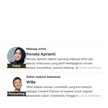
Makeup artist
Renata Aprianti
Renata Aprianti adalah seorang makeup artist dan
beauty enthusiast yang aktif membagikan review
Pakar
produk kecantikan, tutorial makeup, dan skincare di
Lanjut membaca
platform YouTube dan Instagram. Selain berkarier di
dunia kecantikan sejak 2017, Renata juga dikenal
Editor mybest Indonesia
sebagai penulis yang telah menerbitkan tiga novel
Willa
remaja dan memiliki pengalaman lebih dari sepuluh
Willa adalah lulusan Jurnalistik yang kini bekerja
tahun sebagai beauty blogger. Perpaduan antara
sebagai Content Planner di mybest untuk segmen
Penyunting
kreativitas dan pengalamannya membuat Renata
perawatan tubuh, kesehatan, hingga kebutuhan sehari-
Lanjut membaca
menjadi salah satu MUA yang dipercaya banyak
hari. Berpengalaman 4 tahun sebagai reporter di
pengikutnya di media sosial.
Kompas Gramedia Majalah pada divisi Women &
Profil Renata Aprianti