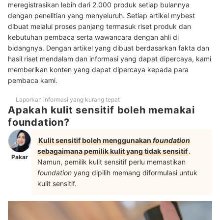
5
meregistrasikan lebih dari 2.000 produk setiap bulannya
coverage
dengan penelitian yang menyeluruh. Setiap artikel mybest
6
dibuat melalui proses panjang termasuk riset produk dan
Sesuaikan juga klaim lainnya dengan kebutuhan kulit Anda
kebutuhan pembaca serta wawancara dengan ahli di
Peringkat Foundation untuk Kulit Sensitif Terbaik
bidangnya. Dengan artikel yang dibuat berdasarkan fakta dan
hasil riset mendalam dan informasi yang dapat dipercaya, kami
Baca juga rekomendasi skincare untuk kulit sensitif di sini
memberikan konten yang dapat dipercaya kepada para
pembaca kami.
Laporkan informasi yang kurang tepat
Apakah kulit sensitif boleh memakai
foundation?
Kulit sensitif boleh menggunakan
foundation
sebagaimana pemilik kulit yang tidak sensitif
.
Pakar
Namun, pemilik kulit sensitif perlu memastikan
foundation
yang dipilih memang diformulasi untuk
kulit sensitif.