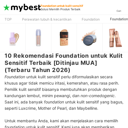
Foundation untuk kulit sensitif
Solusi Memilih Produk Terbaik
Cari
Foundation 
TOP
Perawatan tubuh & kecantikan
Foundation
10 Rekomendasi Foundation untuk Kulit
Sensitif Terbaik [Ditinjau MUA]
(Terbaru Tahun 2026)
Foundation
untuk kulit sensitif perlu diformulasikan secara
khusus agar tidak memicu iritasi, kemerahan, atau rasa perih.
Pemilik kulit sensitif biasanya membutuhkan produk dengan
kandungan lembut, minim pewangi, dan
non-comedogenic
.
Saat ini, ada banyak
foundation
untuk kulit sensitif yang bagus,
seperti Luxcrime, Mother of Pearl, dan Maybelline.
Untuk membantu Anda, kami akan menjelaskan cara memilih
foundation
untuk kulit sensitif. Kami juga akan memberikan