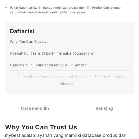
Children, serta hampir 1 tahun di Social Media
Marketing untuk brand skincare dan suplemen, ia
Pakar dalam artikel ini hanya meninjau isi cara memilih. Produk dan layanan 
terbiasa menulis artikel berbasis riset pasar yang sesuai
yang direkomendasikan bukanlah pilihan dari pakar.
kebutuhan pengguna. Saat menyusun panduan memilih
produk, Willa banyak menganalisis tren dan
mewawancarai dermatologis sampai dokter gizi untuk
Daftar isi
memastikan informasi akurat dan tepercaya.
Profil Willa
Why You Can Trust Us
Apakah kulit sensitif boleh memakai foundation?
Cara memilih Foundation untuk Kulit Sensitif
1
Pastikan adanya klaim "untuk kulit sensitif" pada foundation
View all
Untuk kulit sensitif dan berminyak: Pilih liquid foundation
2
dengan matte finish
Untuk kulit sensitif dan kering: Gunakan powder foundation
3
Cara memilih
Ranking
dengan dewy finish
Sesuaikan juga pemilihan warna foundation dengan warna
4
Why You Can Trust Us
kulit Anda
mybest adalah layanan yang memiliki database produk dan
Agar tidak mudah menyumbat pori-pori, prioritaskan light