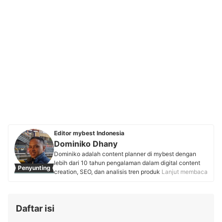
Editor mybest Indonesia
Dominiko Dhany
Dominiko adalah content planner di mybest dengan
lebih dari 10 tahun pengalaman dalam digital content
Penyunting
creation, SEO, dan analisis tren produk. Memulai karier
Lanjut membaca
di Kaskus sebagai writer dan strategist, ia mengasah
keterampilan dalam content marketing, review produk,
hingga copywriting. Kini, ia aktif berkolaborasi dengan
Daftar isi
pakar berbagai industri dan menggunakan riset
berbasis data untuk menyusun rekomendasi produk