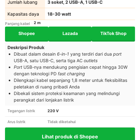
Jumlah lubang
3 soket, 2 USB-A, 1 USB-C
Kapasitas daya
18-30 watt
2 m
Panjang kabel
Shopee
Lazada
TikTok Shop
Deskripsi Produk
Dibuat dalam desain
6-in-1
yang terdiri dari dua
port
USB-A, satu USB-C, serta tiga AC
outlets
Port
USB-nya mendukung pengisian cepat hingga 30W
dengan teknologi PD
fast charging
Dilengkapi kabel sepanjang 1,8 meter untuk fleksibilitas
peletakan di ruang pribadi Anda
Dibekali sistem proteksi keamanan yang melindungi
perangkat dari lonjakan listrik
Tegangan listrik
220 V
Arus listrik
Tidak diketahui
Lihat produk di Shopee