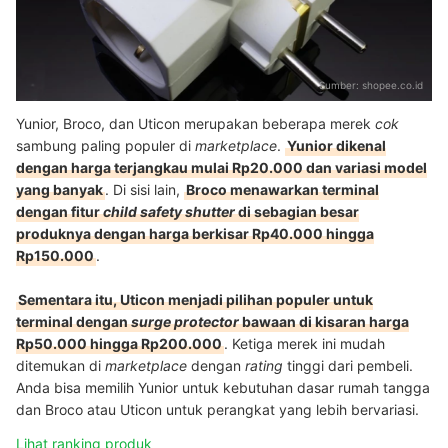
Sumber:
shopee.co.id
Yunior, Broco, dan Uticon merupakan beberapa merek
cok
sambung paling populer di
marketplace
.
Yunior dikenal
dengan harga terjangkau mulai Rp20.000 dan variasi model
yang banyak
. Di sisi lain,
Broco menawarkan terminal
dengan fitur
child safety shutter
di sebagian besar
produknya dengan harga berkisar Rp40.000 hingga
Rp150.000
.
Sementara itu, Uticon menjadi pilihan populer untuk
terminal dengan
surge protector
bawaan di kisaran harga
Rp50.000 hingga Rp200.000
. Ketiga merek ini mudah
ditemukan di
marketplace
dengan
rating
tinggi dari pembeli.
Anda bisa memilih Yunior untuk kebutuhan dasar rumah tangga
dan Broco atau Uticon untuk perangkat yang lebih bervariasi.
Lihat ranking produk