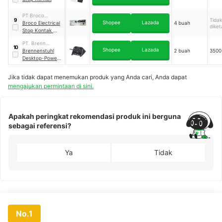
PT Broco
Tidak
9
Shopee
Lazada
Mutiara
Broco Electrical
4 buah
diket
Electrical
Stop Kontak
｜
15853
PT. Brenn
10
Shopee
Lazada
Elektrik Indonesia
Brennenstuhl
2 buah
3500
Desktop-Power
USB-Charger 2-
way Socket
Jika tidak dapat menemukan produk yang Anda cari, Anda dapat
mengajukan permintaan di sini.
Apakah peringkat rekomendasi produk ini berguna
sebagai referensi?
Ya
Tidak
No.1