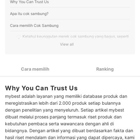
Why You Can Trust Us
yang akurat, tepercaya, dan bermanfaat bagi pembaca
mybest.
Profil Dominiko Dhany
Apa itu cok sambung?
Cara memilih Cok Sambung
Ketahui keunggulan merek cok sambung yang bagus, seperti
1
Yunior, Broco, dan Uticon
View all
Untuk kebutuhan yang tepat, kenali perbedaan terminal tipe
2
kabel (strip) dan tipe T
Cara memilih
Ranking
Agar perangkat elektronik terlindung dari lonjakan arus,
3
pastikan cok sambung memiliki surge protector dan child
safety shutter
Why You Can Trust Us
Untuk menghemat listrik dan mempermudah kontrol, pilih cok
4
mybest adalah layanan yang memiliki database produk dan
sambung dengan sakelar on/off per lubang
meregistrasikan lebih dari 2.000 produk setiap bulannya
Agar tidak terjadi korsleting, pastikan kapasitas daya terminal
dengan penelitian yang menyeluruh. Setiap artikel mybest
5
mencukupi total watt perangkat Anda
dibuat melalui proses panjang termasuk riset produk dan
kebutuhan pembaca serta wawancara dengan ahli di
Peringkat Cok Sambung Terbaik
bidangnya. Dengan artikel yang dibuat berdasarkan fakta dan
hasil riset mendalam dan informasi yang dapat dipercaya, kami
Baca juga rekomendasi perlengkapan kelistrikan lainnya di sini