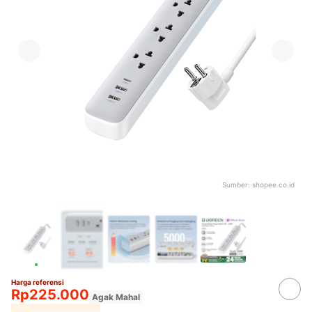
Sumber:
shopee.co.id
Harga referensi
Rp225.000
Agak Mahal