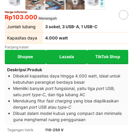
Harga referensi
Rp103.000
Menengah
Jumlah lubang
3 soket, 3 USB-A, 1 USB-C
Kapasitas daya
4.000 watt
Panjang kabel
Shopee
Lazada
TikTok Shop
Deskripsi Produk
Dibekali kapasitas daya hingga 4.000 watt, ideal untuk
kebutuhan perangkat berdaya besar
Memiliki banyak
port
fungsional, yaitu tiga
port
USB,
satu
port type-C
, dan tiga lubang AC
Mendukung fitur
fast charging
yang bisa diaplikasikan
dengan
port
USB atau
type-C
Dibuat dalam model kubus yang
compact
dan minimalis
guna menghemat ruang penggunaan
Tegangan listrik
110-250 V