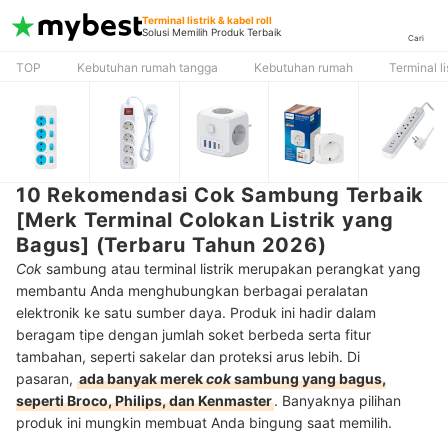
Terminal listrik & kabel roll
Solusi Memilih Produk Terbaik
Cari
TOP
Kebutuhan rumah tangga
Kebutuhan rumah
Terminal li
10 Rekomendasi Cok Sambung Terbaik
[Merk Terminal Colokan Listrik yang
Bagus] (Terbaru Tahun 2026)
Cok
sambung atau terminal listrik merupakan perangkat yang
membantu Anda menghubungkan berbagai peralatan
elektronik ke satu sumber daya. Produk ini hadir dalam
beragam tipe dengan jumlah soket berbeda serta fitur
tambahan, seperti sakelar dan proteksi arus lebih. Di
pasaran,
ada banyak merek
cok
sambung yang bagus,
seperti Broco, Philips, dan Kenmaster
. Banyaknya pilihan
produk ini mungkin membuat Anda bingung saat memilih.