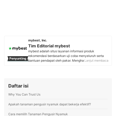
mybest, Inc.
Tim Editorial mybest
mybest adalah situs layanan informasi produk
rekomendasi berdasarkan uji coba menyeluruh serta
Penyunting
bantuan pendapat oleh pakar. Menghasilkan konten
Lanjut membaca
setiap hari, mybest menyediakan pengalaman memilih
terbaik bagi lebih dari 3 juta user per bulannya.
Berbagai tema konten, mulai dari kosmetik, kebutuhan
sehari-hari, elektronik rumah tangga, hingga jasa bisa
ditemukan di mybest.
Daftar isi
Profil Tim Editorial mybest
Why You Can Trust Us
Apakah tanaman pengusir nyamuk dapat bekerja efektif?
Cara memilih Tanaman Pengusir Nyamuk