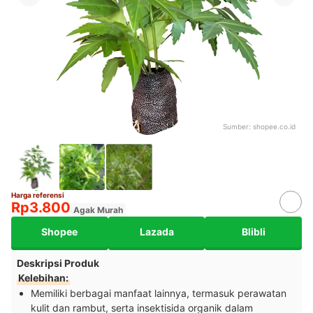
Sumber:
shopee.co.id
Harga referensi
Rp3.800
Agak Murah
Shopee
Lazada
Blibli
Deskripsi Produk
Kelebihan:
Memiliki berbagai
manfaat lainnya, termasuk perawatan
kulit dan rambut, serta insektisida organik dalam