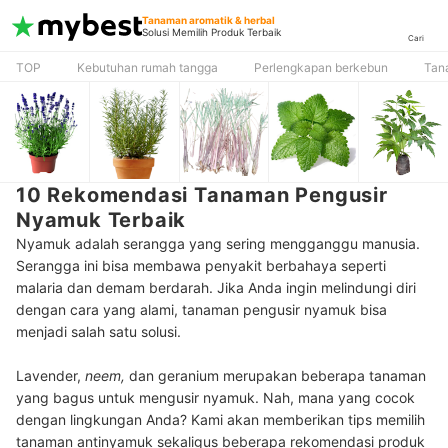
Tanaman aromatik & herbal
Solusi Memilih Produk Terbaik
Cari
TOP
Kebutuhan rumah tangga
Perlengkapan berkebun
Tan
10 Rekomendasi Tanaman Pengusir
Nyamuk Terbaik
Nyamuk adalah serangga yang sering mengganggu manusia.
Serangga ini bisa membawa penyakit berbahaya seperti
malaria dan demam berdarah. Jika Anda ingin melindungi diri
dengan cara yang alami, tanaman pengusir nyamuk bisa
menjadi salah satu solusi.
Lavender,
neem
,
dan geranium merupakan beberapa tanaman
yang bagus untuk mengusir nyamuk. Nah, mana yang cocok
dengan lingkungan Anda? Kami akan memberikan tips
memilih
tanaman antinyamuk sekaligus beberapa rekomendasi produk