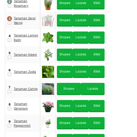
Tanaman
2
Shopee
Lazada
Blibli
Rosemary
Tanaman Serai
3
Shopee
Lazada
Blibli
Wangi
Tanaman Lemon
4
Shopee
Lazada
Blibli
Balm
5
Shopee
Lazada
Blibli
Tanaman Neem
6
Shopee
Lazada
Blibli
Tanaman Zodia
7
Shopee
Lazada
Tanaman Catnip
Tanaman
8
Shopee
Lazada
Blibli
Geranium
Tanaman
9
Shopee
Lazada
Blibli
Peppermint