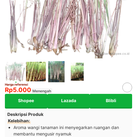
Sumber:
shopee.co.id
Harga referensi
Rp5.000
Menengah
Shopee
Lazada
Blibli
Deskripsi Produk
Kelebihan:
Aroma wangi tanaman ini menyegarkan ruangan dan
membantu mengusir nyamuk