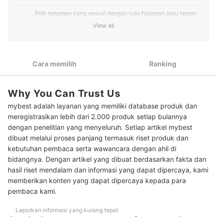
Pilih tanaman yang sesuai dengan luas halaman atau taman
1
Anda
View all
Agar makin bermanfaat, cari tanaman yang punya kegunaan
2
lainnya
Cara memilih
Ranking
Pertimbangkan tanaman yang bisa menghias untuk area
3
indoor, misalnya lavender dan lemon balm
Agar sesuai dengan pot yang disediakan, periksa karakter
Why You Can Trust Us
4
akar dari tanaman
mybest adalah layanan yang memiliki database produk dan
meregistrasikan lebih dari 2.000 produk setiap bulannya
Utamakan penjual yang dekat dengan lokasi Anda agar
5
tanaman tetap segar
dengan penelitian yang menyeluruh. Setiap artikel mybest
dibuat melalui proses panjang termasuk riset produk dan
Peringkat Tanaman Pengusir Nyamuk Terbaik
kebutuhan pembaca serta wawancara dengan ahli di
bidangnya. Dengan artikel yang dibuat berdasarkan fakta dan
hasil riset mendalam dan informasi yang dapat dipercaya, kami
memberikan konten yang dapat dipercaya kepada para
pembaca kami.
Laporkan informasi yang kurang tepat