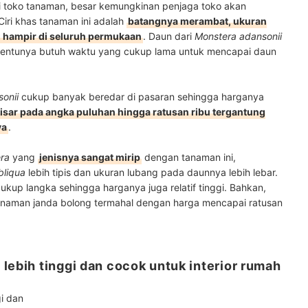
i toko tanaman, besar kemungkinan penjaga toko akan
Ciri khas tanaman ini adalah
batangnya merambat, ukuran
g hampir di seluruh permukaan
. Daun dari
Monstera adansonii
 tentunya butuh waktu yang cukup lama untuk mencapai daun
onii
cukup banyak beredar di pasaran sehingga harganya
isar pada angka puluhan hingga ratusan ribu tergantung
ya
.
ra
yang
jenisnya sangat mirip
dengan tanaman ini,
bliqua
lebih tipis dan ukuran lubang pada daunnya lebih lebar.
cukup langka sehingga harganya juga relatif tinggi. Bahkan,
u tanaman janda bolong termahal dengan harga mencapai ratusan
lebih tinggi dan cocok untuk interior rumah