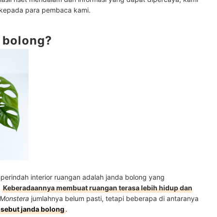
ih cantik
 kepada para pembaca kami.
g
 bolong?
engeriting?
erindah interior ruangan adalah janda bolong yang
.
Keberadaannya membuat ruangan terasa lebih hidup dan
Monstera
jumlahnya belum pasti, tetapi beberapa di antaranya
isebut janda bolong
.