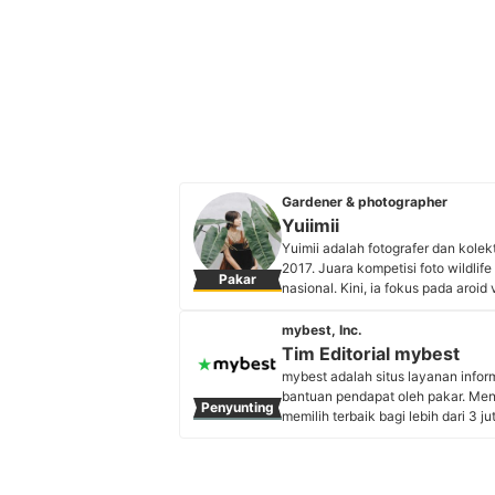
Gardener & photographer
Yuiimii
Yuimii adalah fotografer dan kole
2017. Juara kompetisi foto wildlif
Pakar
nasional. Kini, ia fokus pada ar
keahlian visual dan pengetahuan
dengan kecintaan pada tanaman me
mybest, Inc.
Indonesia.
Tim Editorial mybest
Profil Yuiimii
mybest adalah situs layanan info
bantuan pendapat oleh pakar. Me
Penyunting
memilih terbaik bagi lebih dari 3 j
kebutuhan sehari-hari, elektronik
Profil Tim Editorial mybest