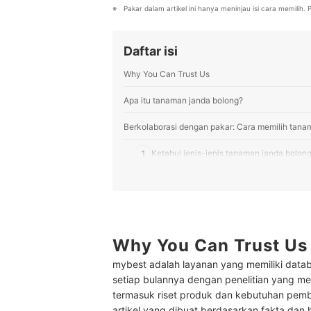
Pakar dalam artikel ini hanya meninjau isi cara memilih
Daftar isi
Why You Can Trust Us
Apa itu tanaman janda bolong?
Berkolaborasi dengan pakar: Cara memilih tana
1
Ketahui jenis-jenis tanaman janda bolon
2
Variasikan tanaman hias di rumah dengan
3
Belilah tanaman dari toko yang tepercay
4
Tanyakan kondisi tanaman secara detail
Why You Can Trust Us
mybest adalah layanan yang memiliki datab
5
Ketahui juga cara merawat tanamannya
setiap bulannya dengan penelitian yang men
termasuk riset produk dan kebutuhan pem
10 Rekomendasi tanaman janda bolong terbaik
artikel yang dibuat berdasarkan fakta dan 