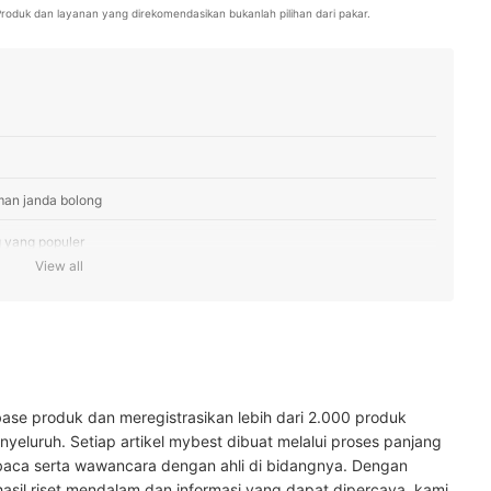
. Produk dan layanan yang direkomendasikan bukanlah pilihan dari pakar.
man janda bolong
g yang populer
View all
 spesies Monstera lainnya
a
 pada penjual
ase produk dan meregistrasikan lebih dari 2.000 produk
yeluruh. Setiap artikel mybest dibuat melalui proses panjang
baca serta wawancara dengan ahli di bidangnya. Dengan
hasil riset mendalam dan informasi yang dapat dipercaya, kami