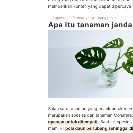
Tips membuat tanaman janda bolong menjadi leb
memberikan konten yang dapat dipercaya
Pertanyaan umum seputar tanaman janda bolon
Laporkan informasi yang kurang tepat
Apa itu tanaman janda
Apakah media tanam terbaik untuk Monstera?
Kenapa daun Monstera saya menggulung atau m
Apa beda monstera dengan philodendron?
Baca juga rekomendasi tanaman lainnya di sini
Salah satu tanaman yang cocok untuk memp
merupakan spesies dari tanaman
Monstera
nyaman untuk ditempati
. Saat ini, spesies
memiliki
pola daun berlubang sehingga
d