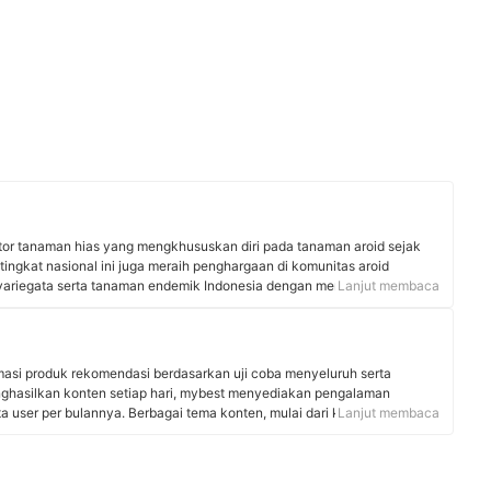
ktor tanaman hias yang mengkhususkan diri pada tanaman aroid sejak
e tingkat nasional ini juga meraih penghargaan di komunitas aroid
oid variegata serta tanaman endemik Indonesia dengan menggabungkan
Lanjut membaca
 botanis mendalam. Karyanya yang memadukan seni fotografi makro
njadikan Yuimii sebagai referensi unik di komunitas plant photography
rmasi produk rekomendasi berdasarkan uji coba menyeluruh serta
nghasilkan konten setiap hari, mybest menyediakan pengalaman
uta user per bulannya. Berbagai tema konten, mulai dari kosmetik,
Lanjut membaca
 rumah tangga, hingga jasa bisa ditemukan di mybest.