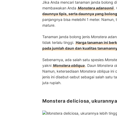
Jika Anda mencari tanaman janda bolong d
membawakan Anda
Monstera adansonii
.
daunnya tipis, serta daunnya yang bolon
panjangnya bisa melebihi 1 meter. Namun,
mature
.
Tanaman janda bolong jenis
Monstera adans
tidak terlalu tinggi.
Harga tanaman ini berk
pada jumlah daun dan kualitas tanamann
Sebenarnya, ada salah satu spesies
Monste
yakni
Monstera obliqua
. Daun
Monstera o
Namun, ketersediaan
Monstera obliqua
ini 
jenis ini disebut-sebut sebagai salah sat
juta rupiah.
Monstera deliciosa, ukurannya 