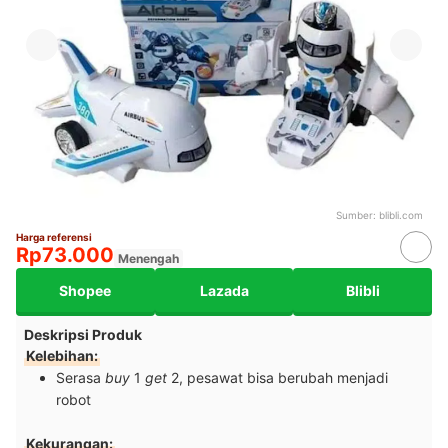
Sumber:
blibli.com
Harga referensi
Rp73.000
Menengah
Shopee
Lazada
Blibli
Deskripsi Produk
Kelebihan:
Serasa
buy
1
get
2, pesawat bisa berubah menjadi
robot
Kekurangan: