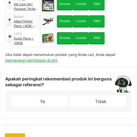
8
Shopee
Lazada
Blibli
Die Cast Seri
Pesawat Terbang
Citilink
Sluban
9
Shopee
Lazada
Blibli
Allied Fighter
Plane
｜
M38-
B0683
LEGO
10
Shopee
Lazada
Blibli
Duplo Plane
｜
10908
Jika tidak dapat menemukan produk yang Anda cari, Anda dapat
mengajukan permintaan di sini.
Apakah peringkat rekomendasi produk ini berguna
sebagai referensi?
Ya
Tidak