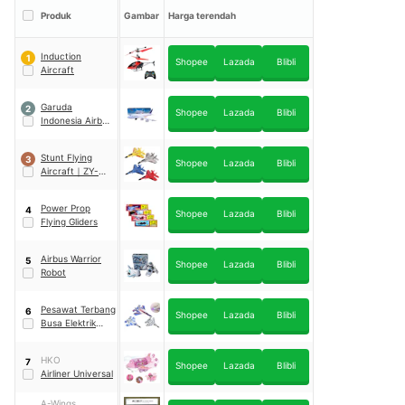
Produk
Gambar
Harga terendah
Induction
1
Shopee
Lazada
Blibli
Aircraft
Garuda
2
Shopee
Lazada
Blibli
Indonesia Airbus
A380
Stunt Flying
3
Shopee
Lazada
Blibli
Aircraft
｜
ZY-
530Pro
Power Prop
4
Shopee
Lazada
Blibli
Flying Gliders
Airbus Warrior
5
Shopee
Lazada
Blibli
Robot
Pesawat Terbang
6
Shopee
Lazada
Blibli
Busa Elektrik
Recharge
HKO
7
Shopee
Lazada
Blibli
Airliner Universal
A-Wings