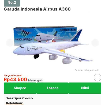
No.2
Garuda Indonesia Airbus A380
Sumber:
shopee.co.id
Harga referensi
Rp43.500
Menengah
Shopee
Lazada
Blibli
Deskripsi Produk
Kelebihan: