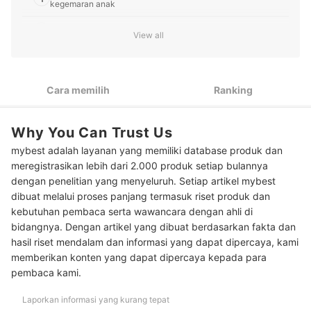
kegemaran anak
2
Cek keamanan bentuk dan bahan mainan
View all
3
Periksa fitur tambahan mainan pesawat terbang
4
Pertimbangkan yang bisa diterbangkan betulan!
Cara memilih
Ranking
10 Rekomendasi mainan pesawat terbang terbaik
Why You Can Trust Us
Baca juga rekomendasi mainan kendaraan lainnya di sini
mybest adalah layanan yang memiliki database produk dan
meregistrasikan lebih dari 2.000 produk setiap bulannya
dengan penelitian yang menyeluruh. Setiap artikel mybest
dibuat melalui proses panjang termasuk riset produk dan
kebutuhan pembaca serta wawancara dengan ahli di
bidangnya. Dengan artikel yang dibuat berdasarkan fakta dan
hasil riset mendalam dan informasi yang dapat dipercaya, kami
memberikan konten yang dapat dipercaya kepada para
pembaca kami.
Laporkan informasi yang kurang tepat