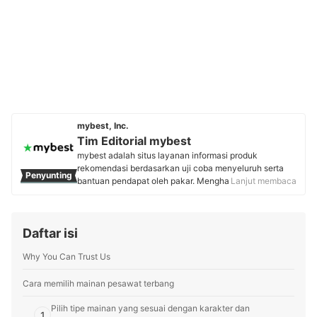
mybest, Inc.
Tim Editorial mybest
mybest adalah situs layanan informasi produk
rekomendasi berdasarkan uji coba menyeluruh serta
Penyunting
bantuan pendapat oleh pakar. Menghasilkan konten
Lanjut membaca
setiap hari, mybest menyediakan pengalaman memilih
terbaik bagi lebih dari 3 juta user per bulannya.
Berbagai tema konten, mulai dari kosmetik, kebutuhan
Daftar isi
sehari-hari, elektronik rumah tangga, hingga jasa bisa
ditemukan di mybest.
Why You Can Trust Us
Profil Tim Editorial mybest
Cara memilih mainan pesawat terbang
Pilih tipe mainan yang sesuai dengan karakter dan
1