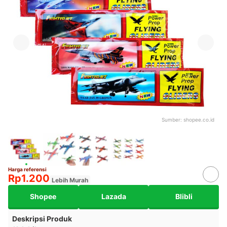
Sumber:
shopee.co.id
Harga referensi
Rp1.200
Lebih Murah
Shopee
Lazada
Blibli
Deskripsi Produk