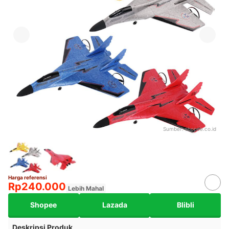
Sumber:
shopee.co.id
Harga referensi
Rp240.000
Lebih Mahal
Shopee
Lazada
Blibli
Deskripsi Produk