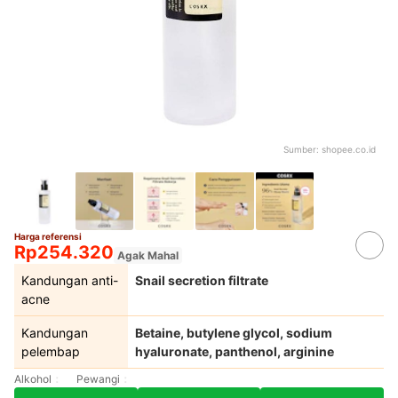
Sumber:
shopee.co.id
Harga referensi
Rp254.320
Agak Mahal
Kandungan anti-
Snail secretion filtrate
acne
Kandungan
Betaine, butylene glycol, sodium
pelembap
hyaluronate, panthenol, arginine
Alkohol
Pewangi