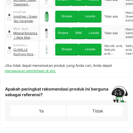
asiat
Treatment
extra
Essence
Innisfree
Niac
8
Shopee
Lazada
Innisfree
｜
Green
Tidak ada
Gree
extra
Tea Ceramide
Gree
Milk Essence
seed 
Mica Jaya
Niac
9
Shopee
Blibli
Lazada
Pratama
Mineral Botanica
Tidak ada
Cente
asiat
｜
Glow Elixir
extra
Treatment
Esthetics
Glycolic acid,
Salic
Essence
10
Shopee
Lazada
International
CLINELLE
Salicylic
acid,
acid,
tree l
Group Berhad
Purifying Pore
Gluconolacto
Tea t
Minimizer
ne
extra
Essence Water
Jika tidak dapat menemukan produk yang Anda cari, Anda dapat
Gree
leaf 
mengajukan permintaan di sini.
Apakah peringkat rekomendasi produk ini berguna
sebagai referensi?
Ya
Tidak