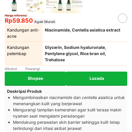
Harga referensi
Rp59.850
Agak Murah
Kandungan anti-
Niacinamide, Centella asiatica extract
acne
Kandungan
Glycerin, Sodium hyaluronate,
pelembap
Pentylene glycol, Rice bran oil,
Trehalose
Alkohol
Pewangi
Shopee
Lazada
Deskripsi Produk
Mengombinasikan
niacinamide
dan
centella asiatica
untuk
menenangkan kulit yang berjerawat
Mengurangi tampilan kemerahan agar kulit terasa makin
nyaman saat mengalami peradangan
Mendukung perawatan
skin barrier
sehingga kulit tetap
terlindungi dari iritasi akibat jerawat