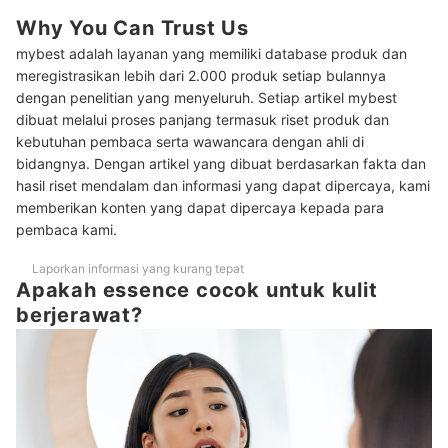
Untuk kulit berjerawat dan sensitif yang bersifat temporer,
Why You Can Trust Us
3
istirahatkan kulit dengan kandungan essence yang kaya
mybest adalah layanan yang memiliki database produk dan
bahan pelembap seperti hyaluronic acid dan Aloe vera
meregistrasikan lebih dari 2.000 produk setiap bulannya
Penting! Tekstur essence juga perlu diperhatikan; Carilah
dengan penelitian yang menyeluruh. Setiap artikel mybest
4
produk dengan tekstur watery supaya tidak memperburuk
dibuat melalui proses panjang termasuk riset produk dan
kondisi kulit berjerawat
kebutuhan pembaca serta wawancara dengan ahli di
bidangnya. Dengan artikel yang dibuat berdasarkan fakta dan
Peringkat Essence untuk Kulit Berjerawat Terbaik
hasil riset mendalam dan informasi yang dapat dipercaya, kami
Baca juga rekomendasi produk perawatan kulit berjerawat lainnya di
memberikan konten yang dapat dipercaya kepada para
sini
pembaca kami.
Laporkan informasi yang kurang tepat
Apakah essence cocok untuk kulit
berjerawat?