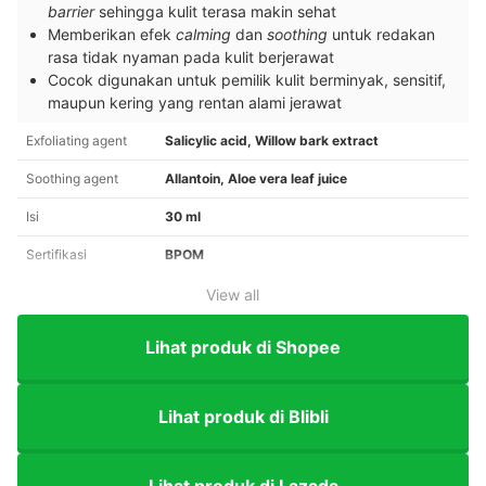
barrier
sehingga kulit terasa makin sehat
Memberikan efek
calming
dan
soothing
untuk redakan
rasa tidak nyaman pada kulit berjerawat
Cocok digunakan untuk pemilik kulit berminyak, sensitif,
maupun kering yang rentan alami jerawat
Exfoliating agent
Salicylic acid, Willow bark extract
Soothing agent
Allantoin, Aloe vera leaf juice
Isi
30 ml
Sertifikasi
BPOM
View all
Lihat produk di Shopee
Lihat produk di Blibli
Lihat produk di Lazada