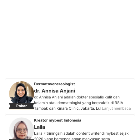
Dermatovenereologist
dr. Annisa Anjani
dr. Annisa Anjani adalah dokter spesialis kulit dan
kelamin atau dermatologist yang berpraktik di RSIA
Pakar
Tambak dan Kinara Clinic, Jakarta. Lulusan pendidikan
Lanjut membaca
kedokteran umum dan pendidikan spesialis di
Universitas Indonesia ini aktif mengisi acara pendidikan
Kreator mybest Indonesia
dan menulis artikel untuk meningkatkan pemahaman
Laila
masyarakat tentang kesehatan kulit. Dokter Annisa
Laila Fitriningsih adalah content writer di mybest sejak
juga banyak membagikan konten edukatif pada akun
2020 yang berpengalaman menyusun serta