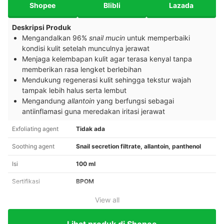
Shopee
Blibli
Lazada
Deskripsi Produk
Mengandalkan 96%
snail mucin
untuk memperbaiki
kondisi kulit setelah munculnya jerawat
Menjaga kelembapan kulit agar terasa kenyal tanpa
memberikan rasa lengket berlebihan
Mendukung regenerasi kulit sehingga tekstur wajah
tampak lebih halus serta lembut
Mengandung
allantoin
yang berfungsi sebagai
antiinflamasi guna meredakan iritasi jerawat
Exfoliating agent
Tidak ada
Soothing agent
Snail secretion filtrate, allantoin, panthenol
Isi
100 ml
Sertifikasi
BPOM
View all
Lihat produk di Shopee