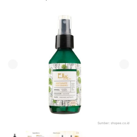
Sumber:
shopee.co.id