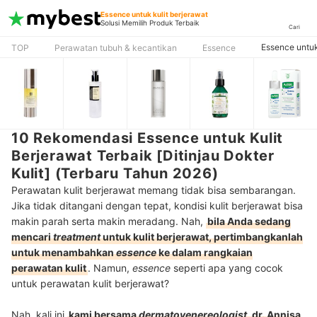
Essence untuk kulit berjerawat
Solusi Memilih Produk Terbaik
Cari
Essence untuk
TOP
Perawatan tubuh & kecantikan
Essence
10 Rekomendasi Essence untuk Kulit
Berjerawat Terbaik [Ditinjau Dokter
Kulit] (Terbaru Tahun 2026)
Perawatan kulit berjerawat memang tidak bisa sembarangan.
Jika tidak ditangani dengan tepat, kondisi kulit berjerawat bisa
makin parah serta makin meradang. Nah,
bila Anda sedang
mencari
treatment
untuk kulit berjerawat, pertimbangkanlah
untuk menambahkan
essence
ke dalam rangkaian
perawatan kulit
. Namun,
essence
seperti apa yang cocok
untuk perawatan kulit berjerawat?
Nah, kali ini
kami bersama
dermatovenereologist
, dr. Annisa