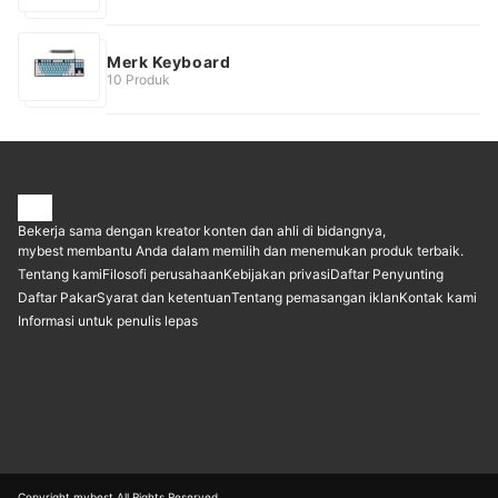
Merk Keyboard
10 Produk
Bekerja sama dengan kreator konten dan ahli di bidangnya,
mybest membantu Anda dalam memilih dan menemukan produk terbaik.
Tentang kami
Filosofi perusahaan
Kebijakan privasi
Daftar Penyunting
Daftar Pakar
Syarat dan ketentuan
Tentang pemasangan iklan
Kontak kami
Informasi untuk penulis lepas
Copyright mybest All Rights Reserved.