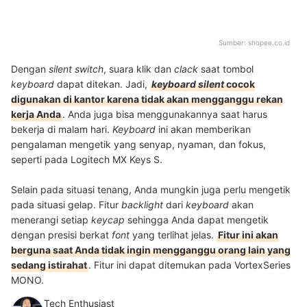
Sumber:
shopee.co.id
Dengan
silent switch
, suara klik dan
clack
saat tombol
keyboard
dapat ditekan. Jadi,
keyboard
silent
cocok
digunakan di kantor karena tidak akan mengganggu rekan
kerja Anda
. Anda juga bisa menggunakannya saat harus
bekerja di malam hari.
Keyboard
ini akan memberikan
pengalaman mengetik yang senyap, nyaman, dan fokus,
seperti pada Logitech MX Keys S.
Selain pada situasi tenang, Anda mungkin juga perlu mengetik
pada situasi gelap. Fitur
backlight
dari
keyboard
akan
menerangi setiap
keycap
sehingga Anda dapat mengetik
dengan presisi berkat
font
yang terlihat jelas.
Fitur ini akan
berguna saat Anda tidak ingin mengganggu orang lain yang
sedang istirahat
. Fitur ini dapat ditemukan pada VortexSeries
MONO.
Tech Enthusiast