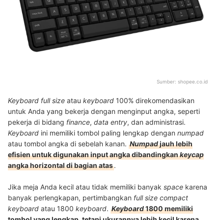
Sumber:
shopee.co.id
Keyboard full size
atau
keyboard
100% direkomendasikan
untuk Anda yang bekerja dengan menginput angka, seperti
pekerja di bidang
finance
,
data entry
, dan administrasi.
Keyboard
ini memiliki tombol paling lengkap dengan
numpad
atau tombol angka di sebelah kanan.
Numpad
jauh lebih
efisien untuk digunakan input angka dibandingkan
keycap
angka horizontal di bagian atas
.
Jika meja Anda kecil atau tidak memiliki banyak
space
karena
banyak perlengkapan, pertimbangkan
full size compact
keyboard
atau 1800
keyboard
.
Keyboard
1800 memiliki
tombol yang lengkap, tetapi ukurannya lebih kecil karena