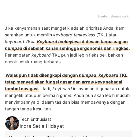
Sumber:
shopee.co.id
Jika kenyamanan saat mengetik adalah prioritas Anda, kami
sarankan untuk memilih
keyboard tenkeyless
(TKL) atau
keyboard
75%.
Keyboard
tenkeyless
didesain tanpa bagian
numpad
di sebelah kanan sehingga ergonomis dan ringkas
.
Penempatan
keyboard
TKL pun jadi lebih fleksibel, bahkan
cocok untuk ruang terbatas.
Walaupun tidak dilengkapi dengan
numpad
,
keyboard
TKL
tetap menyediakan fungsi dasar dan
arrow
keys
sebagai
tombol navigasi
. Jadi,
keyboard
ini nyaman digunakan untuk
mengetik ataupun bermain
game
. Anda pun akan lebih mudah
menyimpannya di dalam tas dan bisa membawanya dengan
tangan tanpa kesulitan.
Tech Enthusiast
Indra Setia Hidayat