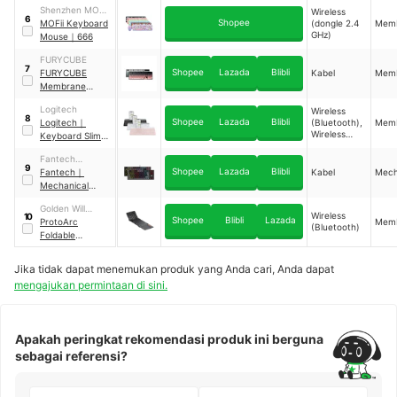
Wireless with
Shenzhen MOFII
Wireless
Backlight LED
6
Shopee
Technology
MOFii Keyboard
(dongle 2.4
Mem
GHz)
Mouse
｜
666
FURYCUBE
7
Shopee
Lazada
Blibli
FURYCUBE
Kabel
Mem
Membrane
Keyboard
｜
IP98
Logitech
Wireless
8
Shopee
Lazada
Blibli
Logitech
｜
(Bluetooth),
Mem
Wireless
Keyboard Slim
(dongle 2.4
Multi-Device
｜
GHz)
Fantech
K580
9
Shopee
Lazada
Blibli
Indonesia
Fantech
｜
Kabel
Mech
Mechanical
Keyboard ATOM
Golden Will
TKL
｜
MK876
Wireless
10
Shopee
Blibli
Lazada
Merchants
ProtoArc
Mem
(Bluetooth)
Foldable
Bluetooth
Keyboard with
Jika tidak dapat menemukan produk yang Anda cari, Anda dapat
Touchpad
｜
XK01
mengajukan permintaan di sini.
TP
Apakah peringkat rekomendasi produk ini berguna
sebagai referensi?