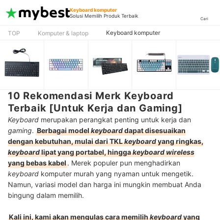
Keyboard komputer
Solusi Memilih Produk Terbaik
Cari
Keyboard komputer
TOP
Komputer & laptop
10 Rekomendasi Merk Keyboard
Terbaik [Untuk Kerja dan Gaming]
Keyboard
merupakan perangkat penting untuk kerja dan
gaming
.
Berbagai model
keyboard
dapat disesuaikan
dengan kebutuhan, mulai dari TKL
keyboard
yang ringkas,
keyboard
lipat yang portabel, hingga
keyboard wireless
yang bebas kabel
. Merek populer pun menghadirkan
keyboard
komputer murah yang nyaman untuk mengetik.
Namun, variasi model dan harga ini mungkin membuat Anda
bingung dalam memilih.
Kali ini, kami akan mengulas cara memilih
keyboard
yang