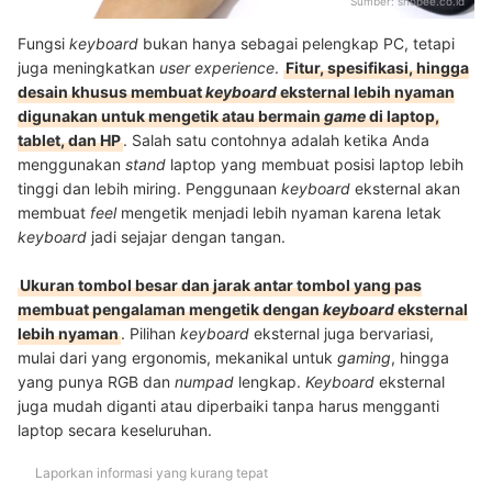
Sumber:
shopee.co.id
Fungsi
keyboard
bukan hanya sebagai pelengkap PC, tetapi
juga meningkatkan
user experience
.
Fitur, spesifikasi, hingga
desain khusus membuat
keyboard
eksternal lebih nyaman
digunakan untuk mengetik atau bermain
game
di laptop,
tablet, dan HP
. Salah satu contohnya adalah ketika Anda
menggunakan
stand
laptop yang membuat posisi laptop lebih
tinggi dan lebih miring. Penggunaan
keyboard
eksternal akan
membuat
feel
mengetik menjadi lebih nyaman karena letak
keyboard
jadi sejajar dengan tangan.
Ukuran tombol besar dan jarak antar tombol yang pas
membuat pengalaman mengetik dengan
keyboard
eksternal
lebih nyaman
. Pilihan
keyboard
eksternal juga bervariasi,
mulai dari yang ergonomis, mekanikal untuk
gaming
, hingga
yang punya RGB dan
numpad
lengkap.
Keyboard
eksternal
juga mudah diganti atau diperbaiki tanpa harus mengganti
laptop secara keseluruhan.
Laporkan informasi yang kurang tepat