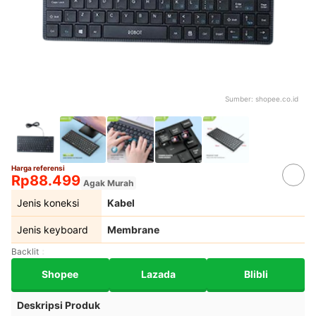
Sumber:
shopee.co.id
Harga referensi
Rp88.499
Agak Murah
Jenis koneksi
Kabel
Jenis keyboard
Membrane
Backlit
Shopee
Lazada
Blibli
Deskripsi Produk