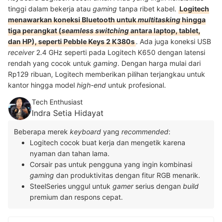
tinggi dalam bekerja atau
gaming
tanpa ribet kabel.
Logitech
menawarkan koneksi Bluetooth untuk
multitasking
hingga
tiga perangkat (
seamless switching
antara laptop, tablet,
dan HP), seperti Pebble Keys 2 K380s
. Ada juga koneksi USB
receiver
2.4 GHz seperti pada Logitech K650 dengan latensi
rendah yang cocok untuk
gaming
. Dengan harga mulai dari
Rp129 ribuan, Logitech memberikan pilihan terjangkau untuk
kantor hingga model
high-end
untuk profesional.
Tech Enthusiast
Indra Setia Hidayat
Beberapa merek
keyboard
yang
recommended
:
Logitech cocok buat kerja dan mengetik karena
nyaman dan tahan lama.
Corsair pas untuk pengguna yang ingin kombinasi
gaming
dan produktivitas dengan fitur RGB menarik.
SteelSeries unggul untuk
gamer
serius dengan
build
premium dan respons cepat.