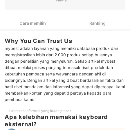
View all
Utamakan keyboard mekanikal untuk pengalaman mengetik
2
dan gaming yang lebih memuaskan
Pertimbangkan fitur tambahan yang dapat meningkatkan
3
Cara memilih
Ranking
pengalaman mengetik
Pilih berdasarkan keunggulan tiap merk keyboard, seperti
4
Why You Can Trust Us
Logitech dan VortexSeries
mybest adalah layanan yang memiliki database produk dan
Peringkat Merk Keyboard Terbaik
meregistrasikan lebih dari 2.000 produk setiap bulannya
dengan penelitian yang menyeluruh. Setiap artikel mybest
Baca juga rekomendasi produk keyboard lainnya di sini
dibuat melalui proses panjang termasuk riset produk dan
kebutuhan pembaca serta wawancara dengan ahli di
bidangnya. Dengan artikel yang dibuat berdasarkan fakta dan
hasil riset mendalam dan informasi yang dapat dipercaya, kami
memberikan konten yang dapat dipercaya kepada para
pembaca kami.
Laporkan informasi yang kurang tepat
Apa kelebihan memakai keyboard
eksternal?