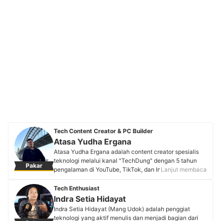
Tech Content Creator & PC Builder
Atasa Yudha Ergana
Atasa Yudha Ergana adalah content creator spesialis
teknologi melalui kanal "TechDung" dengan 5 tahun
Pakar
pengalaman di YouTube, TikTok, dan Instagram. Kanal
Lanjut membaca
YouTube dan TikTok-nya yang telah ditonton jutaan
kali fokus pada perakitan PC, ulasan komponen, dan
Tech Enthusiast
custom build untuk gaming dan produktivitas. Melalui
Indra Setia Hidayat
gaya informatif, ia berkomitmen memudahkan audiens
Indra Setia Hidayat (Mang Udok) adalah penggiat
memahami teknologi dan memilih solusi PC terbaik.
teknologi yang aktif menulis dan menjadi bagian dari