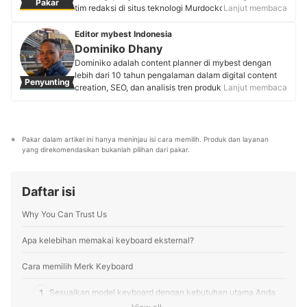
Pakar
Keahliannya dalam memberikan rekomendasi objektif
tim redaksi di situs teknologi Murdockcruz.com dengan
Lanjut membaca
diwujudkan dengan mendirikan bisnis perakitan PC
pengalaman 20+ tahun di dunia PC. Spesialisasi dalam
custom yang melayani seluruh Indonesia.
perkembangan teknologi dilandasi keahlian mendalam
Editor mybest Indonesia
Profil Atasa Yudha Ergana
yang diperoleh selama dua dekade membuatnya
Dominiko Dhany
dikenal piawai dalam mengulas perangkat keras.
Dominiko adalah content planner di mybest dengan
Dengan konsistensinya dalam membagikan analisis
lebih dari 10 tahun pengalaman dalam digital content
Penyunting
teknologi terkini, tulisan-tulisan Mang Udok yang tajam
creation, SEO, dan analisis tren produk. Memulai karier
Lanjut membaca
menjadi rujukan wajib bagi tech enthusiast di
di Kaskus sebagai writer dan strategist, ia mengasah
Indonesia.
keterampilan dalam content marketing, review produk,
Profil Indra Setia Hidayat
hingga copywriting. Kini, ia aktif berkolaborasi dengan
pakar berbagai industri dan menggunakan riset
Pakar dalam artikel ini hanya meninjau isi cara memilih. Produk dan layanan 
berbasis data untuk menyusun rekomendasi produk
yang direkomendasikan bukanlah pilihan dari pakar.
yang akurat, tepercaya, dan bermanfaat bagi pembaca
mybest.
Profil Dominiko Dhany
Daftar isi
Why You Can Trust Us
Apa kelebihan memakai keyboard eksternal?
Cara memilih Merk Keyboard
1
Sesuaikan model keyboard dengan kebutuhan utama Anda