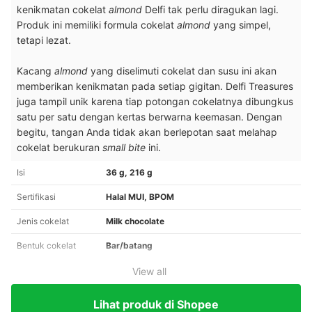
kenikmatan cokelat
almond
Delfi tak perlu diragukan lagi.
Produk ini memiliki formula cokelat
almond
yang simpel,
tetapi lezat.
Kacang
almond
yang diselimuti cokelat dan susu ini akan
memberikan kenikmatan pada setiap gigitan. Delfi Treasures
juga tampil unik karena tiap potongan cokelatnya dibungkus
satu per satu dengan kertas berwarna keemasan. Dengan
begitu, tangan Anda tidak akan berlepotan saat melahap
cokelat berukuran
small bite
ini.
Isi
36 g, 216 g
Sertifikasi
Halal MUI, BPOM
Jenis cokelat
Milk chocolate
Bentuk cokelat
Bar/batang
View all
Lihat produk di Shopee