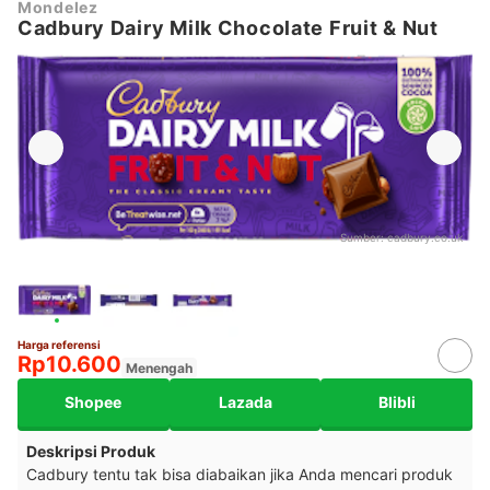
Mondelez
Cadbury Dairy Milk Chocolate Fruit & Nut
Sumber:
cadbury.co.uk
Harga referensi
Rp10.600
Menengah
Shopee
Lazada
Blibli
Deskripsi Produk
Cadbury tentu tak bisa diabaikan jika Anda mencari produk