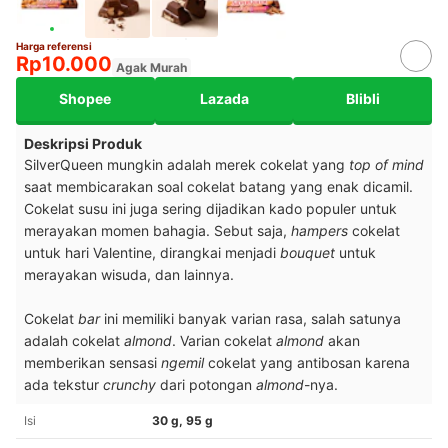
Harga referensi
Rp10.000
Agak Murah
Shopee
Lazada
Blibli
Deskripsi Produk
SilverQueen mungkin adalah merek cokelat yang
top of mind
saat membicarakan soal cokelat batang yang enak dicamil.
Cokelat susu ini juga sering dijadikan kado populer untuk
merayakan momen bahagia. Sebut saja,
hampers
cokelat
untuk hari Valentine, dirangkai menjadi
bouquet
untuk
merayakan wisuda, dan lainnya.
Cokelat
bar
ini memiliki banyak varian rasa, salah satunya
adalah cokelat
almond
. Varian cokelat
almond
akan
memberikan sensasi
ngemil
cokelat yang antibosan karena
ada tekstur
crunchy
dari potongan
almond
-nya.
Isi
30 g, 95 g