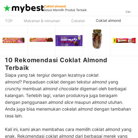
Coklat almond
Solusi Memilih Produk Terbaik
Cari
Coklat almond
TOP
Makanan & minuman
Cokelat
10 Rekomendasi Coklat Almond
Terbaik
Siapa yang tak tergiur dengan lezatnya coklat
almond
? Perpaduan coklat dengan tekstur
almond
yang
crunchy
membuat
almond chocolate
digemari oleh berbagai
kalangan. Terlebih lagi, varian produknya juga beragam
dengan penggunaan
almond
slice
maupun
almond
utuhan.
Anda juga bisa menemukan cokelat
almond
dengan tambahan
rasa lain.
Kali ini, kami akan membahas cara memilih coklat
almond
yang
enak. Rekomendasi coklat
almond
dari berbagai merek yang