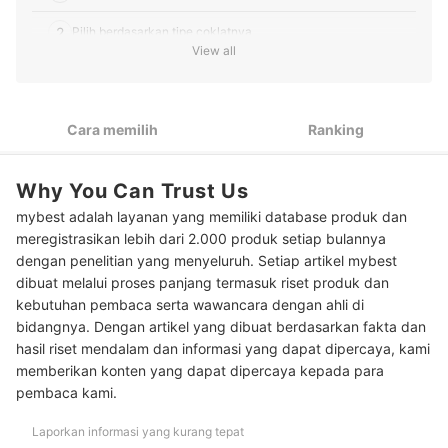
2
Pilih berdasarkan tipe coklatnya
View all
3
Temukan produk yang cocok dijadikan hadiah Valentine
4
Coba juga coklat almond dengan varian rasa lain
Cara memilih
Ranking
Peringkat Coklat Almond Terbaik
Why You Can Trust Us
mybest adalah layanan yang memiliki database produk dan
meregistrasikan lebih dari 2.000 produk setiap bulannya
dengan penelitian yang menyeluruh. Setiap artikel mybest
dibuat melalui proses panjang termasuk riset produk dan
kebutuhan pembaca serta wawancara dengan ahli di
bidangnya. Dengan artikel yang dibuat berdasarkan fakta dan
hasil riset mendalam dan informasi yang dapat dipercaya, kami
memberikan konten yang dapat dipercaya kepada para
pembaca kami.
Laporkan informasi yang kurang tepat