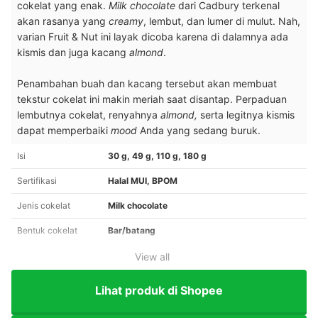
cokelat yang enak.
Milk chocolate
dari Cadbury terkenal
akan rasanya yang
creamy
, lembut, dan lumer di mulut. Nah,
varian Fruit & Nut ini layak dicoba karena di dalamnya ada
kismis dan juga kacang
almond
.
Penambahan buah dan kacang tersebut akan membuat
tekstur cokelat ini makin meriah saat disantap. Perpaduan
lembutnya cokelat, renyahnya
almond,
serta legitnya kismis
dapat memperbaiki
mood
Anda yang sedang buruk.
Isi
30 g, 49 g, 110 g, 180 g
Sertifikasi
Halal MUI, BPOM
Jenis cokelat
Milk chocolate
Bentuk cokelat
Bar/batang
View all
Lihat produk di Shopee