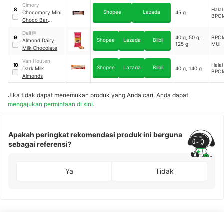
Cimory
Halal
8
Shopee
Lazada
Chocomory Mini
45 g
BPO
Choco Bar
Almond
Delfi®
40 g, 50 g,
BPOM
9
Shopee
Lazada
Blibli
Almond Dairy
125 g
MUI
Milk Chocolate
Van Houten
Halal
10
Shopee
Lazada
Blibli
Dark Milk
40 g, 140 g
BPO
Almonds
Jika tidak dapat menemukan produk yang Anda cari, Anda dapat
mengajukan permintaan di sini.
Apakah peringkat rekomendasi produk ini berguna
sebagai referensi?
Ya
Tidak