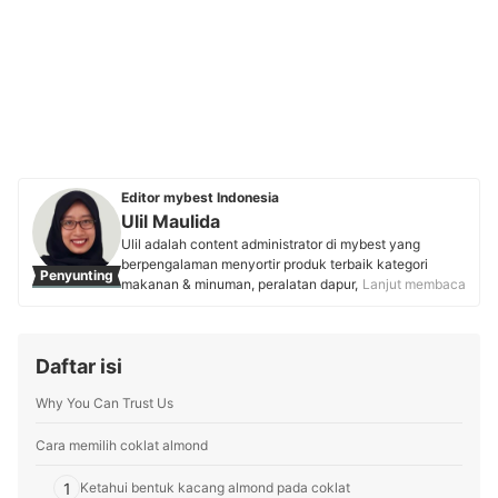
Editor mybest Indonesia
Ulil Maulida
Ulil adalah content administrator di mybest yang
berpengalaman menyortir produk terbaik kategori
Penyunting
makanan & minuman, peralatan dapur, skincare, body
Lanjut membaca
care, dan parfum. Culinary enthusiast ini membuktikan
passion dalam bidang kuliner dengan membangun
brand roti "Rotibati" yang menggunakan ragi alami.
Daftar isi
Kombinasi keahlian teknis dan passion pada dunia
lifestyle menjadikan ulasannya sebagai panduan
Why You Can Trust Us
tepercaya bagi pembaca mybest untuk produk sehari-
hari yang berkualitas.
Profil Ulil Maulida
Cara memilih coklat almond
1
Ketahui bentuk kacang almond pada coklat