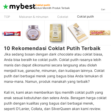
Coklat putih
Solusi Memilih Produk Terbaik
Cari
Coklat putih
TOP
Makanan & minuman
Cokelat
10 Rekomendasi Coklat Putih Terbaik
Jika sedang bosan dengan
dark chocolate
atau coklat biasa,
Anda bisa beralih ke coklat putih. Coklat putih rasanya lebih
manis dan dapat dikonsumsi secara langsung atau diolah
menjadi kue,
ganache
, minuman, dan kudapan lainnya. Coklat
putih dari berbagai merek yang bagus bisa Anda temukan di
mana-mana. Namun, produk manakah yang terbaik?
Kali ini, kami akan memberikan tips memilih coklat putih yang
enak sesuai kebutuhan dan selera Anda. Beragam harga coklat
putih dengan kualitas yang bagus dari berbagai merek,
seperti D'Lanier, Collata, dan SilverQueen akan kami
review
.