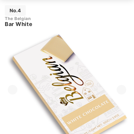
No.4
The Belgian
Bar White