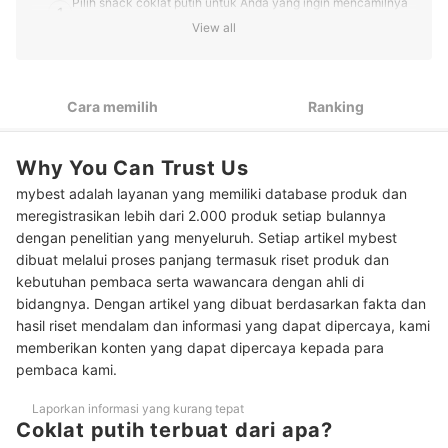
Pilih snack coklat putih untuk Anda yang ingin mencamilnya
1
langsung
View all
Pertimbangkan coklat putih yang ditambah kacang atau
2
buah-buahan jika Anda suka varian rasa yang berbeda
Cara memilih
Ranking
Untuk membuat kue, beli coklat putih tipe compound atau
3
couverture
Untuk opsi coklat masak yang mudah dilelehkan, cek white
Why You Can Trust Us
4
choco chips
mybest adalah layanan yang memiliki database produk dan
meregistrasikan lebih dari 2.000 produk setiap bulannya
Peringkat Coklat Putih Terbaik
dengan penelitian yang menyeluruh. Setiap artikel mybest
dibuat melalui proses panjang termasuk riset produk dan
kebutuhan pembaca serta wawancara dengan ahli di
bidangnya. Dengan artikel yang dibuat berdasarkan fakta dan
hasil riset mendalam dan informasi yang dapat dipercaya, kami
memberikan konten yang dapat dipercaya kepada para
pembaca kami.
Laporkan informasi yang kurang tepat
Coklat putih terbuat dari apa?