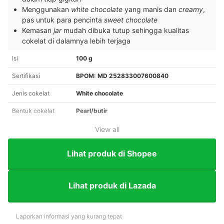
Menggunakan
white chocolate
yang manis
dan
creamy
,
pas untuk para pencinta
sweet chocolate
Kemasan
jar
mudah dibuka tutup sehingga kualitas
cokelat di dalamnya lebih terjaga
Isi
100 g
Sertifikasi
BPOM: MD 252833007600840
Jenis cokelat
White chocolate
Bentuk cokelat
Pearl/butir
View all
Lihat produk di Shopee
Lihat produk di Lazada
Laporkan informasi yang kurang tepat