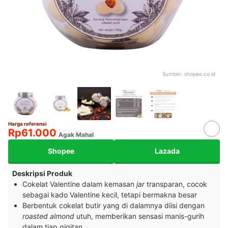
Sumber:
shopee.co.id
Harga referensi
Rp61.000
Agak Mahal
Shopee
Lazada
Deskripsi Produk
Cokelat Valentine dalam kemasan
jar
transparan, cocok
sebagai kado Valentine kecil, tetapi bermakna besar
Berbentuk cokelat butir yang di dalamnya diisi dengan
roasted almond
utuh, memberikan sensasi manis-gurih
dalam tiap gigitan