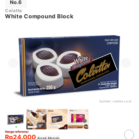
No.6
Colatta
White Compound Block
Sumber:
colatta.co.id
Harga referensi
Rp24.000
Agak Murah