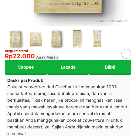
Sumber:
callebaut.com
Harga referensi
Rp22.000
Agak Murah
Shopee
Lazada
Blibli
Deskripsi Produk
Cokelat
couverture
dari Callebaut ini memadukan 100%
cocoa butter
murni, susu bubuk premium, dan vanila
berkualitas. Tidak heran jika produk ini menghasilkan rasa
manis yang mewah layaknya karamel dan bertekstur lembut.
Apabila hendak mengadakan acara spesial di rumah,
pastikan Anda menggunakan cokelat
couverture
ini untuk
membuat
dessert
, ya. Sajian Anda dijamin makin enak dan
istimewa!