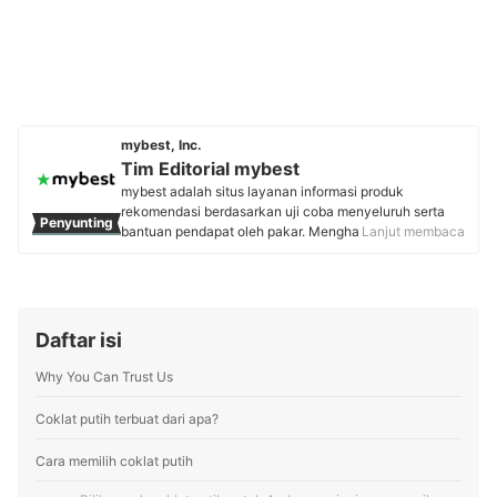
mybest, Inc.
Tim Editorial mybest
mybest adalah situs layanan informasi produk
rekomendasi berdasarkan uji coba menyeluruh serta
Penyunting
bantuan pendapat oleh pakar. Menghasilkan konten
Lanjut membaca
setiap hari, mybest menyediakan pengalaman memilih
terbaik bagi lebih dari 3 juta user per bulannya.
Berbagai tema konten, mulai dari kosmetik, kebutuhan
sehari-hari, elektronik rumah tangga, hingga jasa bisa
ditemukan di mybest.
Daftar isi
Profil Tim Editorial mybest
Why You Can Trust Us
Coklat putih terbuat dari apa?
Cara memilih coklat putih