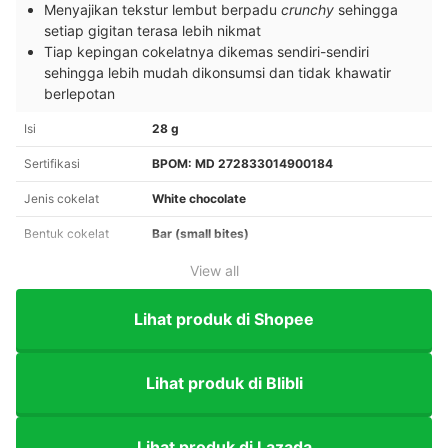
Menyajikan tekstur lembut berpadu
crunchy
sehingga
setiap gigitan terasa lebih nikmat
Tiap kepingan cokelatnya dikemas sendiri-sendiri
sehingga lebih mudah dikonsumsi dan tidak khawatir
berlepotan
Isi
28 g
Sertifikasi
BPOM: MD 272833014900184
Jenis cokelat
White chocolate
Bentuk cokelat
Bar (small bites)
View all
Lihat produk di Shopee
Lihat produk di Blibli
Lihat produk di Lazada