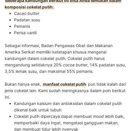
Beberapa kandungan berikut ini bisa Anda temukan dalam
komposisi cokelat putih:
Cacao butter
Padatan susu
Pemanis
Perisa vanili
Sebagai informasi, Badan Pengawas Obat dan Makanan
Amerika Serikat memiliki ketetapan khusus mengenai
kandungan dalam cokelat putih. Cokelat putih harus
mengandung setidaknya 20%
cocoa butter
, 14% padatan susu,
3,5% lemak susu, dan maksimal 55% pemanis.
Bukan hanya enak,
manfaat cokelat putih
pun tidak kalah dari
jenis cokelat lain. Kami sudah meringkasnya dalam poin berikut
ini.
Kandungan kalsium dan antioksidan dalam cokelat putih
dikenal baik untuk tubuh
Cokelat putih dipercaya dapat membuat
mood
lebih baik,
memperbaiki daya ingat, mengatasi gangguan makan,
dan membuat tidur lebih nyenyak