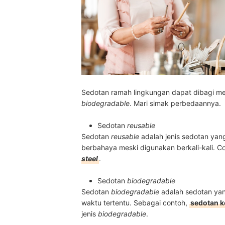
Sedotan ramah lingkungan dapat dibagi men
biodegradable
. Mari simak perbedaannya.
Sedotan
reusable
Sedotan
reusable
adalah jenis sedotan yang
berbahaya meski digunakan berkali-kali. 
steel
.
Sedotan
biodegradable
Sedotan
biodegradable
adalah sedotan yan
waktu tertentu. Sebagai contoh,
sedotan k
jenis
biodegradable
.