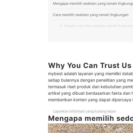
Mengapa memilih sedotan yang ramah lingkung
Cara memilih sedotan yang ramah lingkungan
1
Ketahui dua tipe sedotan ramah lingkun
2
Pilih berdasarkan material sedotan
3
Cari yang mudah dibersihkan
4
Cek juga ukurannya
Why You Can Trust Us
mybest adalah layanan yang memiliki datab
10 Rekomendasi sedotan terbaik yang ramah li
setiap bulannya dengan penelitian yang men
Baca juga rekomendasi produk ramah lingkungan 
termasuk riset produk dan kebutuhan pem
artikel yang dibuat berdasarkan fakta dan 
memberikan konten yang dapat dipercaya
Laporkan informasi yang kurang tepat
Mengapa memilih sedo