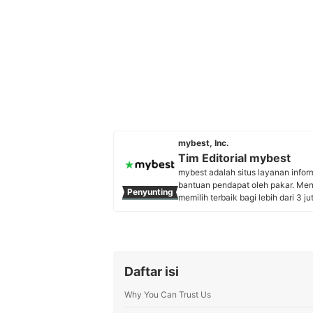
mybest, Inc.
Tim Editorial mybest
mybest adalah situs layanan info
bantuan pendapat oleh pakar. Me
Penyunting
memilih terbaik bagi lebih dari 3 j
kebutuhan sehari-hari, elektronik
Profil Tim Editorial mybest
Daftar isi
Why You Can Trust Us