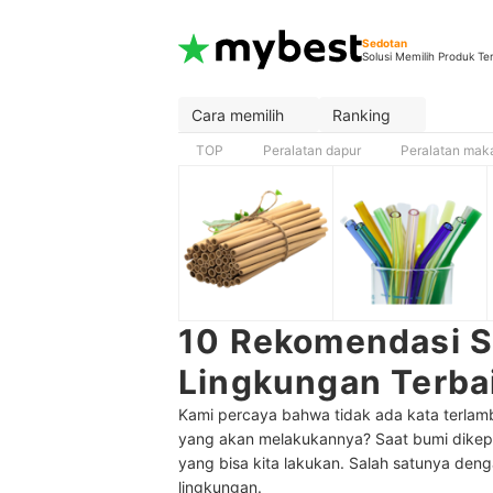
Sedotan
Solusi Memilih Produk Te
Cara memilih
Ranking
TOP
Peralatan dapur
Peralatan mak
10 Rekomendasi 
Lingkungan Terba
Kami percaya bahwa tidak ada kata terlamb
yang akan melakukannya? Saat bumi dikepun
yang bisa kita lakukan. Salah satunya de
lingkungan.