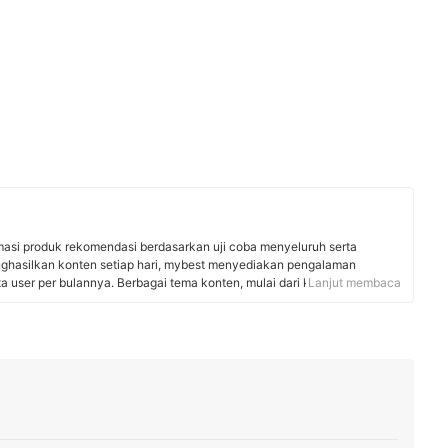
rmasi produk rekomendasi berdasarkan uji coba menyeluruh serta
nghasilkan konten setiap hari, mybest menyediakan pengalaman
uta user per bulannya. Berbagai tema konten, mulai dari kosmetik,
Lanjut membaca
 rumah tangga, hingga jasa bisa ditemukan di mybest.