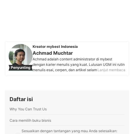
Kreator mybest Indonesia
Achmad Muchtar
Achmad adalah content administrator di mybest
dengan karier menulis yang kuat. Lulusan UGM ini rutin
Penyunting
menulis esai, cerpen, dan artikel selama kuliah yang
Lanjut membaca
kemudan dilanjutkan bekerja di sebuah penerbit buku.
Prestasinya termasuk memenangi lomba artikel
Kemendikbud (2018) dan berbagai karyanya telah
terbit di buku antologi, jurnal, hingga media massa.
Keahlian menulis yang terasah ini diterapkannya untuk
Daftar isi
menyortir produk dengan teliti sehingga menghadirkan
rekomendasi yang benar-benar dapat diandalkan oleh
Why You Can Trust Us
pembaca mybest.
Profil Achmad Muchtar
Cara memilih buku bisnis
Sesuaikan dengan tantangan yang mau Anda selesaikan: