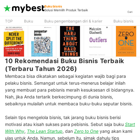
Buku bisnis
Solusi Memilih Produk Terbaik
Cari
TOP
Buku
Buku pengembangan diri & karier
Buku bisnis
10 Rekomendasi Buku Bisnis Terbaik
(Terbaru Tahun 2026)
Membaca bisa dikatakan sebagai kegiatan wajib bagi para
pelaku bisnis. Semangat untuk terus-menerus belajar inilah
yang membuat para pebisnis meraih kesuksesan di bidangnya.
Nah, jika Anda tertarik berkecimpung di dunia bisnis,
sebaiknya mulailah untuk membaca buku-buku seputar bisnis.
Selain tips mengelola bisnis, tak jarang buku bisnis berisi
motivasi atau kisah sukses para pebisnis. Sebut saja buku
Start
With Why
,
The Lean Startup
, dan
Zero to One
yang akan kami
ulas untuk Anda. Namun, sebelum itu, simak dahulu tips