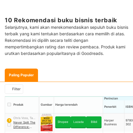
10 Rekomendasi buku bisnis terbaik
Selanjutnya, kami akan merekomendasikan sepuluh buku bisnis
terbaik yang kami tentukan berdasarkan cara memilih di atas.
Rekomendasi ini dipilih secara teliti dengan
mempertimbangkan rating dan review pembaca. Produk kami
urutkan berdasarkan popularitasnya di Goodreads.
Paling Populer
Filter
Perincian
Produk
Gambar
Harga terendah
Penerbit
ISBN
Chris Voss, Tahl
Harper
9780
1
Shopee
Lazada
Blibli
Raz
Never Split The
Business
302
Difference:
Negotiating As If