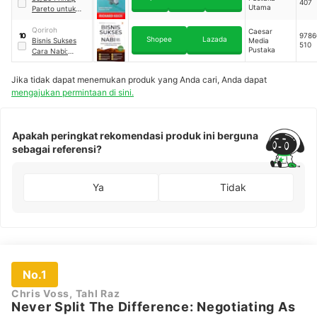
407
Utama
Pareto untuk
Mendapatkan
Hasil Luar Biasa
Qoriroh
Caesar
9786
10
Shopee
Lazada
Tanpa Usaha
Bisnis Sukses
Media
510
Pustaka
yang Luar Biasa
Cara Nabi:
Rahasia Bisnis
Sukses dengan
Jika tidak dapat menemukan produk yang Anda cari, Anda dapat
Prinsip & Strategi
mengajukan permintaan di sini.
Rasulullah
Apakah peringkat rekomendasi produk ini berguna
sebagai referensi?
Ya
Tidak
No.1
Chris Voss, Tahl Raz
Never Split The Difference: Negotiating As