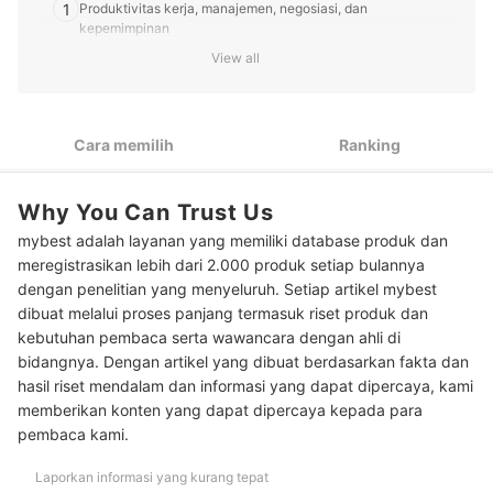
1
Produktivitas kerja, manajemen, negosiasi, dan
kepemimpinan
View all
Tentukan figur mentor yang ingin Anda teladani: Nabi
2
Muhammad, Malcolm Gladwell, atau Ben Horowitz
Bila Anda mahasiswa, cari buku bisnis internasional atau
3
Cara memilih
Ranking
buku bisnis syariah yang sesuai untuk referensi pendidikan
Pilih buku yang ditulis oleh praktisi bisnis atau pakar agar
4
Anda dapat buku strategi bisnis terbaik
Why You Can Trust Us
mybest adalah layanan yang memiliki database produk dan
Cek bahasa yang digunakan: Bahasa Indonesia atau bahasa
5
asing
meregistrasikan lebih dari 2.000 produk setiap bulannya
dengan penelitian yang menyeluruh. Setiap artikel mybest
10 Rekomendasi buku bisnis terbaik
dibuat melalui proses panjang termasuk riset produk dan
kebutuhan pembaca serta wawancara dengan ahli di
Baca juga rekomendasi buku lainnya di sini
bidangnya. Dengan artikel yang dibuat berdasarkan fakta dan
hasil riset mendalam dan informasi yang dapat dipercaya, kami
Kesimpulan
memberikan konten yang dapat dipercaya kepada para
pembaca kami.
Laporkan informasi yang kurang tepat