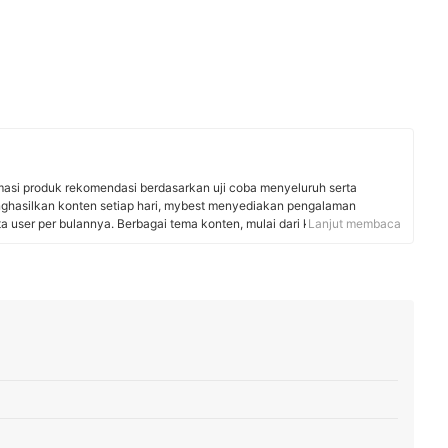
rmasi produk rekomendasi berdasarkan uji coba menyeluruh serta
nghasilkan konten setiap hari, mybest menyediakan pengalaman
uta user per bulannya. Berbagai tema konten, mulai dari kosmetik,
Lanjut membaca
 rumah tangga, hingga jasa bisa ditemukan di mybest.