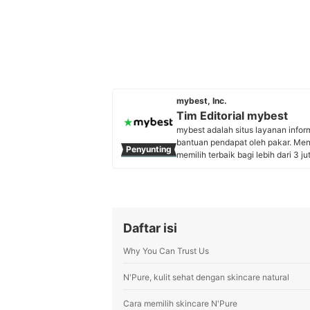
mybest, Inc.
Tim Editorial mybest
mybest adalah situs layanan info
bantuan pendapat oleh pakar. Me
Penyunting
memilih terbaik bagi lebih dari 3 j
kebutuhan sehari-hari, elektronik
Profil Tim Editorial mybest
Daftar isi
Why You Can Trust Us
N'Pure, kulit sehat dengan skincare natural
Cara memilih skincare N'Pure