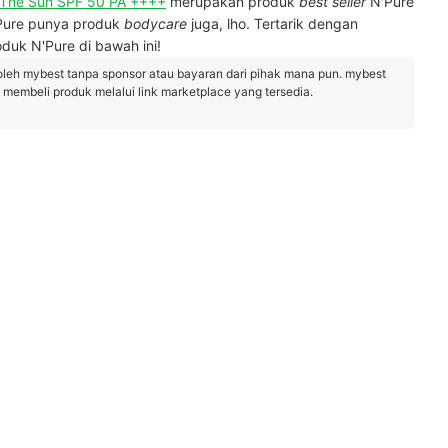
 The Sun SPF 50 PA ++++
merupakan produk
best seller
N'Pure
Pure punya produk
bodycare
juga, lho. Tertarik dengan
duk N'Pure di bawah ini!
oleh mybest tanpa sponsor atau bayaran dari pihak mana pun. mybest
embeli produk melalui link marketplace yang tersedia.