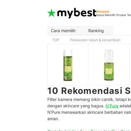
Skincare
Solusi Memilih Produk Te
Cara memilih
Ranking
TOP
Perawatan tubuh & kecantikan
10 Rekomendasi Sk
Filter kamera memang bikin cantik, tetapi k
dengan
skincare
yang bagus.
N'Pure
adala
N'Pure menawarkan
skincare
berbahan nat
aman.