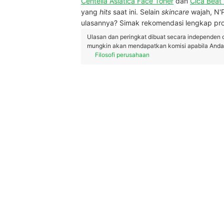
Centella Asiatica Face Toner
dan
Cica Beat
yang
hits
saat ini. Selain
skincare
wajah, N'
ulasannya? Simak rekomendasi lengkap pro
Ulasan dan peringkat dibuat secara independen 
mungkin akan mendapatkan komisi apabila Anda m
Filosofi perusahaan