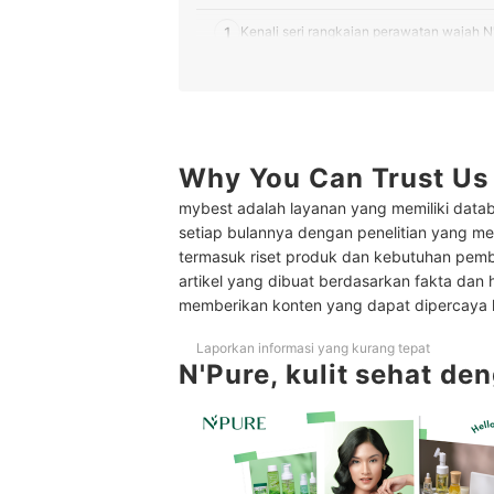
1
Kenali seri rangkaian perawatan wajah N
2
Kenali juga produk perawatan tubuh N'P
3
Pahami kebutuhan kulit Anda
Peringkat Skincare N'Pure Terbaik
Why You Can Trust Us
mybest adalah layanan yang memiliki datab
setiap bulannya dengan penelitian yang men
termasuk riset produk dan kebutuhan pem
artikel yang dibuat berdasarkan fakta dan 
memberikan konten yang dapat dipercaya
Laporkan informasi yang kurang tepat
N'Pure, kulit sehat de