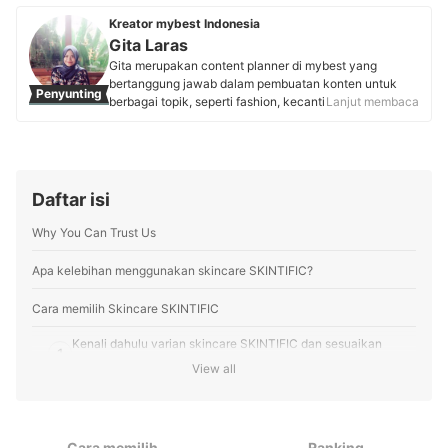
Kreator mybest Indonesia
Gita Laras
Gita merupakan content planner di mybest yang
bertanggung jawab dalam pembuatan konten untuk
Penyunting
berbagai topik, seperti fashion, kecantikan, kesehatan,
Lanjut membaca
makanan, dan minuman. Sebelum bergabung dengan
mybest, Gita memiliki pengalaman 10 tahun di bidang
penulisan, termasuk sebagai jurnalis di beberapa media
dan SEO Content Editor yang mengurusi product
content di iPrice Indonesia. Saat ini, Gita fokus
Daftar isi
menyusun panduan cara memilih produk serta
mengolah informasi dari berbagai sumber terpercaya
Why You Can Trust Us
untuk membantu pembaca mybest menemukan produk
terbaik yang sesuai dengan preferensi dan kebutuhan
Apa kelebihan menggunakan skincare SKINTIFIC?
mereka.
Profil Gita Laras
Cara memilih Skincare SKINTIFIC
Kenali dahulu varian skincare SKINTIFIC dan sesuaikan
1
dengan kulit Anda
View all
Untuk menjaga kebersihan dan kelembapan kulit, face wash
2
dan moisturizer sudah cukup untuk digunakan
Cara memilih
Ranking