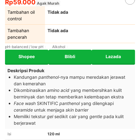
Rp59.000
Agak Murah
Tambahan oil
Tidak ada
control
Tambahan
Tidak ada
pencerah
pH-balanced / low pH
Alkohol
Shopee
Blibli
Lazada
Deskripsi Produk
Kandungan
panthenol
-nya mampu meredakan jerawat
dan kemerahan
Dikombinasikan
amino acid
yang membersihkan kulit
berminyak dan tetap memberikan kelembapan ekstra
Face wash
SKINTIFIC
panthenol
yang dilengkapi
ceramide
untuk menjaga
skin barrier
Memiliki tekstur
gel
sedikit cair yang
gentle
pada kulit
berjerawat
Isi
120 ml