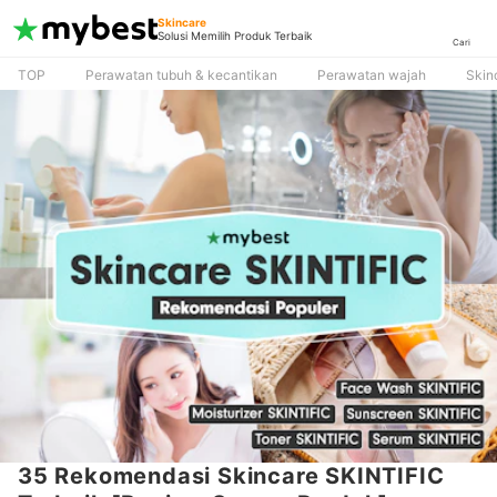
Skincare
Solusi Memilih Produk Terbaik
Cari
TOP
Perawatan tubuh & kecantikan
Perawatan wajah
Skin
35 Rekomendasi Skincare SKINTIFIC