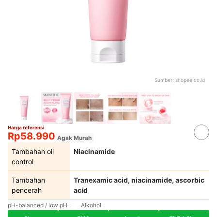
Sumber:
shopee.co.id
Harga referensi
Rp58.990
Agak Murah
Tambahan oil
Niacinamide
control
Tambahan
Tranexamic acid, niacinamide, ascorbic
pencerah
acid
pH-balanced / low pH
Alkohol