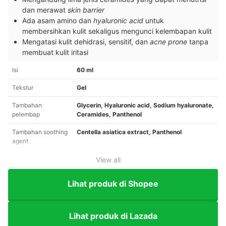
dan merawat
skin barrier
Ada asam amino dan
hyaluronic acid
untuk
membersihkan kulit sekaligus mengunci kelembapan kulit
Mengatasi kulit dehidrasi, sensitif, dan
acne prone
tanpa
membuat kulit iritasi
Isi
60 ml
Tekstur
Gel
Tambahan
Glycerin, Hyaluronic acid, Sodium hyaluronate,
pelembap
Ceramides, Panthenol
Tambahan soothing
Centella asiatica extract, Panthenol
agent
View all
Lihat produk di Shopee
Lihat produk di Lazada