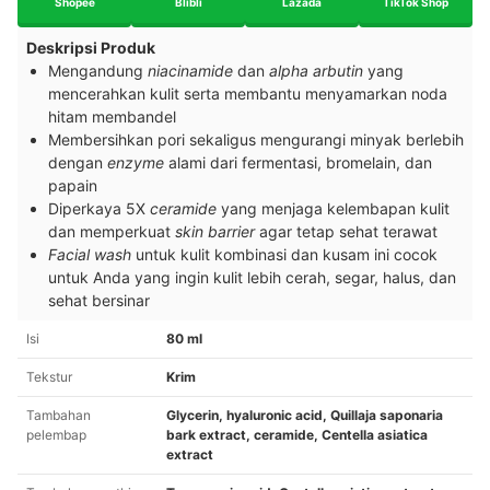
Shopee
Blibli
Lazada
TikTok Shop
Deskripsi Produk
Mengandung
niacinamide
dan
alpha arbutin
yang
mencerahkan kulit serta membantu menyamarkan noda
hitam membandel
Membersihkan pori sekaligus mengurangi minyak berlebih
dengan
enzyme
alami dari fermentasi, bromelain, dan
papain
Diperkaya 5X
ceramide
yang menjaga kelembapan kulit
dan memperkuat
skin barrier
agar tetap sehat terawat
Facial wash
untuk kulit kombinasi dan kusam ini cocok
untuk Anda yang ingin kulit lebih cerah, segar, halus, dan
sehat bersinar
Isi
80 ml
Tekstur
Krim
Tambahan
Glycerin, hyaluronic acid, Quillaja saponaria
pelembap
bark extract, ceramide, Centella asiatica
extract