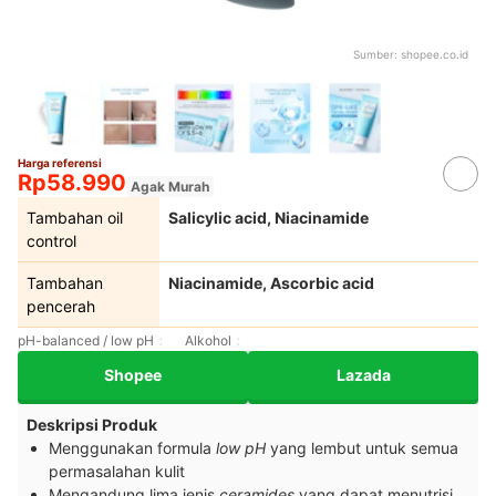
Sumber:
shopee.co.id
Harga referensi
Rp58.990
Agak Murah
Tambahan oil
Salicylic acid, Niacinamide
control
Tambahan
Niacinamide, Ascorbic acid
pencerah
pH-balanced / low pH
Alkohol
Shopee
Lazada
Deskripsi Produk
Menggunakan formula
low pH
yang lembut untuk semua
permasalahan kulit
Mengandung lima jenis
ceramides
yang dapat menutrisi