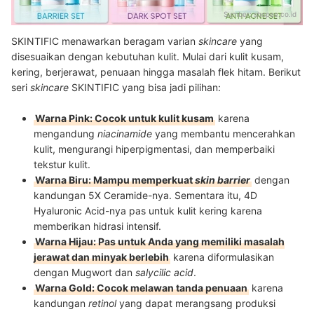
Sumber:
shopee.co.id
SKINTIFIC menawarkan beragam varian
skincare
yang
disesuaikan dengan kebutuhan kulit. Mulai dari kulit kusam,
kering, berjerawat, penuaan hingga masalah flek hitam. Berikut
seri
skincare
SKINTIFIC yang bisa jadi pilihan:
Warna Pink: Cocok untuk kulit kusam
karena
mengandung
niacinamide
yang membantu mencerahkan
kulit, mengurangi hiperpigmentasi, dan memperbaiki
tekstur kulit.
Warna Biru: Mampu memperkuat
skin barrier
dengan
kandungan 5X Ceramide-nya. Sementara itu, 4D
Hyaluronic Acid-nya pas untuk kulit kering karena
memberikan hidrasi intensif.
Warna Hijau: Pas untuk Anda yang memiliki masalah
jerawat dan minyak berlebih
karena diformulasikan
dengan Mugwort dan
salycilic acid
.
Warna Gold: Cocok melawan tanda penuaan
karena
kandungan
retinol
yang dapat merangsang produksi