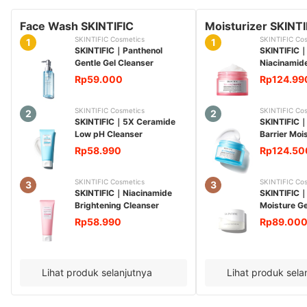
Face Wash SKINTIFIC
Moisturizer SKINTI
SKINTIFIC Cosmetics
SKINTIFIC Co
1
1
SKINTIFIC
｜
Panthenol
SKINTIFIC
Gentle Gel Cleanser
Niacinamide
Moisture Ge
Rp59.000
Rp124.99
SKINTIFIC Cosmetics
SKINTIFIC Co
2
2
SKINTIFIC
｜
5X Ceramide
SKINTIFIC
Low pH Cleanser
Barrier Mois
Rp58.990
Rp124.50
SKINTIFIC Cosmetics
SKINTIFIC Co
3
3
SKINTIFIC
｜
Niacinamide
SKINTIFIC
Brightening Cleanser
Moisture Ge
Rp58.990
Rp89.00
Lihat produk selanjutnya
Lihat produk sela