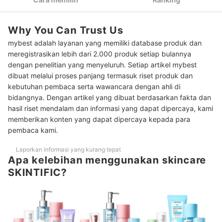
Jika kerap beraktivitas outdoor, masukkan sunscreen ke
3
dalam rangkaian skincare Anda
Jika Anda memiliki permasalahan yang spesifik, tambahkan
Why You Can Trust Us
4
toner dan serum dalam rangkaian perawatan
mybest adalah layanan yang memiliki database produk dan
meregistrasikan lebih dari 2.000 produk setiap bulannya
Untuk perawatan tambahan, Anda bisa menggunakan masker
5
2-3 kali seminggu
dengan penelitian yang menyeluruh. Setiap artikel mybest
dibuat melalui proses panjang termasuk riset produk dan
Peringkat Rekomendasi Face Wash SKINTIFIC Terlaris
kebutuhan pembaca serta wawancara dengan ahli di
bidangnya. Dengan artikel yang dibuat berdasarkan fakta dan
Peringkat Rekomendasi Moisturizer SKINTIFIC Terlaris
hasil riset mendalam dan informasi yang dapat dipercaya, kami
memberikan konten yang dapat dipercaya kepada para
Peringkat Rekomendasi Sunscreen SKINTIFIC Terlaris
pembaca kami.
Peringkat Rekomendasi Toner SKINTIFIC Terlaris
Laporkan informasi yang kurang tepat
Peringkat Rekomendasi Serum SKINTIFIC Terlaris
Apa kelebihan menggunakan skincare
SKINTIFIC?
Baca juga rekomendasi produk perawatan wajah lainnya di sini