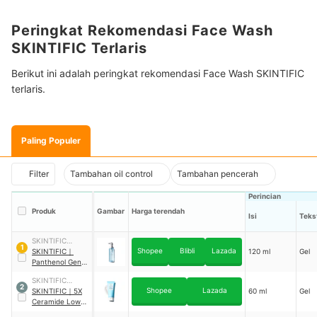
Peringkat Rekomendasi Face Wash
SKINTIFIC Terlaris
Berikut ini adalah peringkat rekomendasi Face Wash SKINTIFIC
terlaris.
Paling Populer
Filter
Tambahan oil control
Tambahan pencerah
Perincian
Produk
Gambar
Harga terendah
Isi
Teks
SKINTIFIC
1
Shopee
Blibli
Lazada
Cosmetics
SKINTIFIC
｜
120 ml
Gel
Panthenol Gentle
Gel Cleanser
SKINTIFIC
2
Shopee
Lazada
Cosmetics
SKINTIFIC
｜
5X
60 ml
Gel
Ceramide Low
pH Cleanser