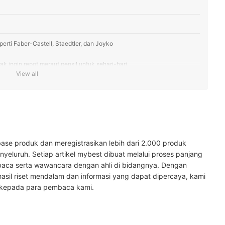
erti Faber-Castell, Staedtler, dan Joyko
ak ingin repot meraut pensil untuk sehari-hari
View all
ase produk dan meregistrasikan lebih dari 2.000 produk
yeluruh. Setiap artikel mybest dibuat melalui proses panjang
baca serta wawancara dengan ahli di bidangnya. Dengan
hasil riset mendalam dan informasi yang dapat dipercaya, kami
 kepada para pembaca kami.