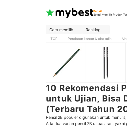
Pensil
Solusi Memilih Produk Te
Cara memilih
Ranking
TOP
Peralatan kantor & alat tulis
Ala
10 Rekomendasi Pe
untuk Ujian, Bisa
(Terbaru Tahun 2
Pensil 2B populer digunakan untuk menuli
Ada dua varian pensil 2B di pasaran, yakni 