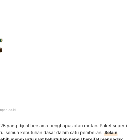
opee.co.id
il 2B yang dijual bersama penghapus atau rautan. Paket seperti
rui semua kebutuhan dasar dalam satu pembelian.
Selain
 lebih membantu saat kebutuhan pensil bersifat mendadak
.