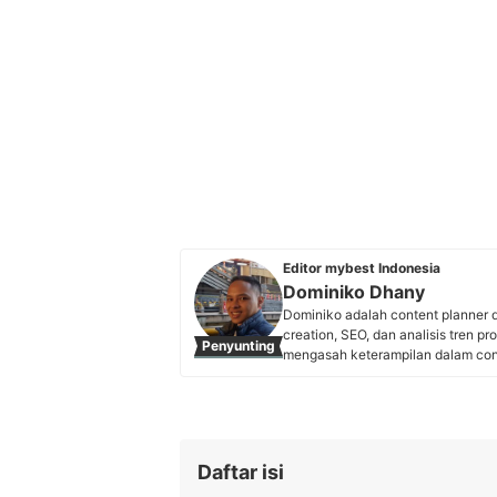
Editor mybest Indonesia
Dominiko Dhany
Dominiko adalah content planner d
creation, SEO, dan analisis tren pr
Penyunting
mengasah keterampilan dalam conte
berkolaborasi dengan pakar berba
rekomendasi produk yang akurat, 
Profil Dominiko Dhany
Daftar isi