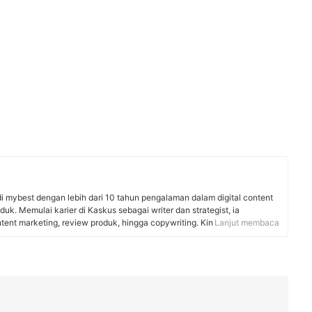
i mybest dengan lebih dari 10 tahun pengalaman dalam digital content
oduk. Memulai karier di Kaskus sebagai writer dan strategist, ia
nt marketing, review produk, hingga copywriting. Kini, ia aktif
Lanjut membaca
gai industri dan menggunakan riset berbasis data untuk menyusun
tepercaya, dan bermanfaat bagi pembaca mybest.