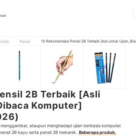
rbaik
10 Rekomendasi Pensil 2B Terbaik [Asli untuk Ujian, B
t tulis
Pensil
nsil 2B Terbaik [Asli
 Dibaca Komputer]
026)
s, menggambar, ataupun menghadapi ujian berbasis komputer.
pensil 2B kayu serta pensil 2B mekanik.
Beberapa produk,