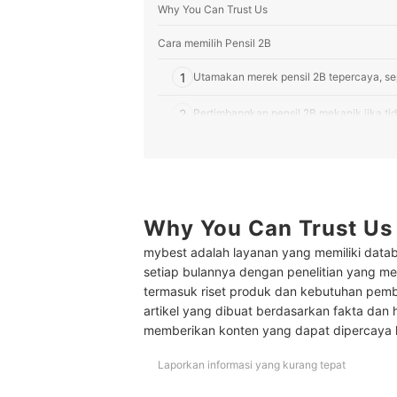
Why You Can Trust Us
Cara memilih Pensil 2B
1
Utamakan merek pensil 2B tepercaya, sep
2
Pertimbangkan pensil 2B mekanik jika tid
Peringkat Pensil 2B Terbaik
Perbedaan pensil 2B dan HB
Baca juga rekomendasi alat tulis lainnya di sini
Why You Can Trust Us
mybest adalah layanan yang memiliki datab
setiap bulannya dengan penelitian yang men
termasuk riset produk dan kebutuhan pem
artikel yang dibuat berdasarkan fakta dan 
memberikan konten yang dapat dipercaya
Laporkan informasi yang kurang tepat