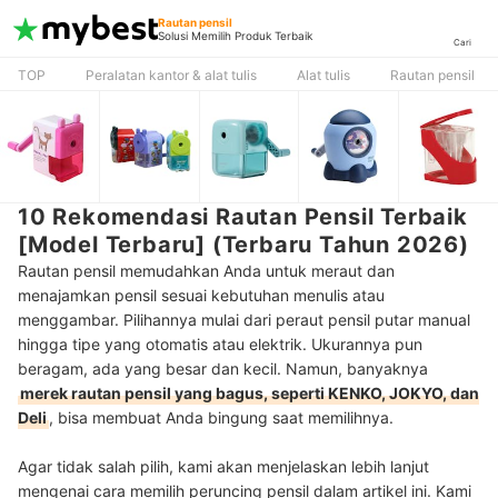
Rautan pensil
Solusi Memilih Produk Terbaik
Cari
TOP
Peralatan kantor & alat tulis
Alat tulis
Rautan pensil
10 Rekomendasi Rautan Pensil Terbaik
[Model Terbaru] (Terbaru Tahun 2026)
Rautan pensil memudahkan Anda untuk meraut dan
menajamkan pensil sesuai kebutuhan menulis atau
menggambar. Pilihannya mulai dari peraut pensil putar manual
hingga tipe yang otomatis atau elektrik. Ukurannya pun
beragam, ada yang besar dan kecil. Namun, banyaknya
merek rautan pensil yang bagus, seperti KENKO, JOKYO, dan
Deli
, bisa membuat Anda bingung saat memilihnya.
Agar tidak salah pilih, kami akan menjelaskan lebih lanjut
mengenai cara memilih peruncing pensil dalam artikel ini. Kami