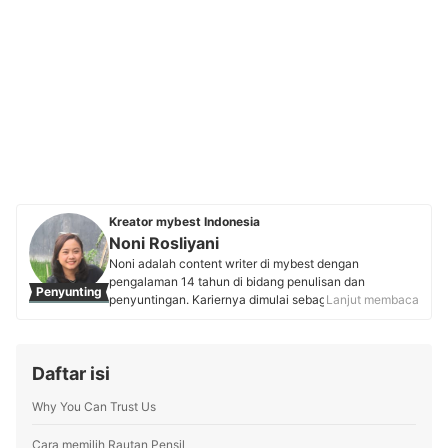
Kreator mybest Indonesia
Noni Rosliyani
Noni adalah content writer di mybest dengan
pengalaman 14 tahun di bidang penulisan dan
Penyunting
penyuntingan. Kariernya dimulai sebagai editor buku,
Lanjut membaca
khususnya buku anak, parenting, dan nonfiksi, yang ia
lengkapi dengan aktivitas blogging di waktu senggang.
Spesialisasinya terletak pada ulasan produk kebutuhan
Daftar isi
wanita, anak, dan keluarga. Pengalaman panjangnya
meningkatkan kedalaman serta keakuratan
Why You Can Trust Us
rekomendasi yang dibagikan Noni untuk membantu
pembaca mybest dalam memilih produk terbaik.
Profil Noni Rosliyani
Cara memilih Rautan Pensil