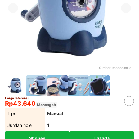
Sumber:
shopee.co.id
Harga referensi
Rp43.640
Menengah
Tipe
Manual
Jumlah hole
1
Shopee
Lazada