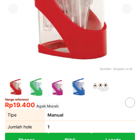
Sumber:
shopee.co.id
Harga referensi
Rp19.400
Agak Murah
Tipe
Manual
Jumlah hole
1
Shopee
Blibli
Lazada