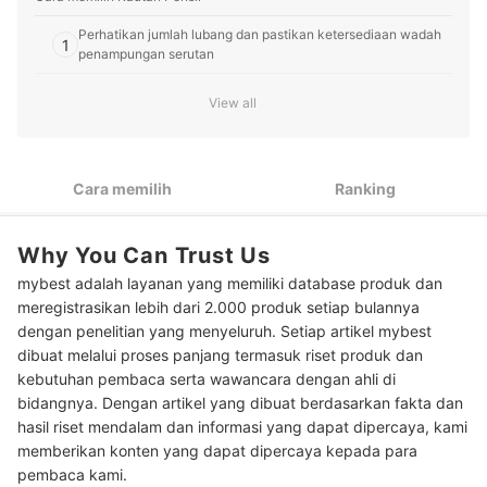
Perhatikan jumlah lubang dan pastikan ketersediaan wadah
1
penampungan serutan
Jika mencari yang mudah dan aman digunakan anak-anak,
2
View all
pertimbangkan rautan pensil putar
Ingin yang cepat dan praktis? Utamakan tipe rautan pensil
3
otomatis atau elektrik
Cara memilih
Ranking
Peringkat Rautan Pensil Terbaik
Why You Can Trust Us
Baca juga rekomendasi pensil lainnya di sini
mybest adalah layanan yang memiliki database produk dan
meregistrasikan lebih dari 2.000 produk setiap bulannya
dengan penelitian yang menyeluruh. Setiap artikel mybest
dibuat melalui proses panjang termasuk riset produk dan
kebutuhan pembaca serta wawancara dengan ahli di
bidangnya. Dengan artikel yang dibuat berdasarkan fakta dan
hasil riset mendalam dan informasi yang dapat dipercaya, kami
memberikan konten yang dapat dipercaya kepada para
pembaca kami.