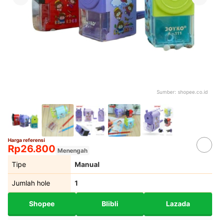
Sumber:
shopee.co.id
Harga referensi
Rp26.800
Menengah
Tipe
Manual
Jumlah hole
1
Shopee
Blibli
Lazada