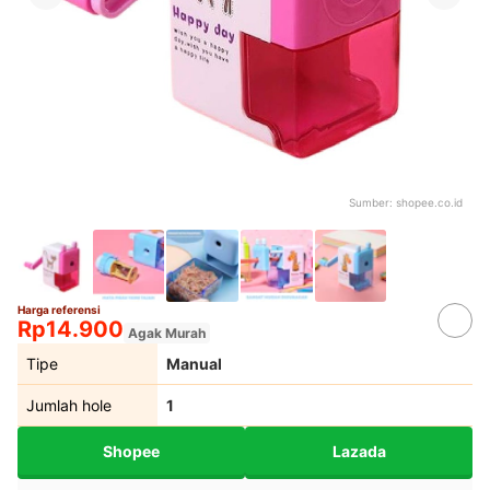
Sumber:
shopee.co.id
Harga referensi
Rp14.900
Agak Murah
Tipe
Manual
Jumlah hole
1
Shopee
Lazada