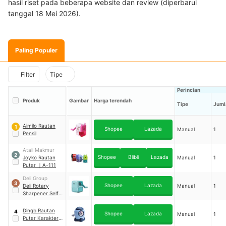
hasil riset pada beberapa website dan review (diperbarui
tanggal 18 Mei 2026).
Paling Populer
Filter
Tipe
Perincian
Produk
Gambar
Harga terendah
Tipe
Juml
Aimilo Rautan
1
Shopee
Lazada
Manual
1
Pensil
Atali Makmur
2
Shopee
Blibli
Lazada
Joyko Rautan
Manual
1
Putar
｜
A-111
Deli Group
3
Shopee
Lazada
Deli Rotary
Manual
1
Sharpener Self
Feeding Pen
｜
X60
Dingb Rautan
4
Shopee
Lazada
Manual
1
Putar Karakter
｜
DB-8677