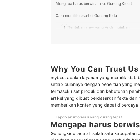
Mengapa harus berwisata ke Gunung Kidul?
Cara memilih resort di Gunung Kidul
1
Tentukan view yang Anda inginkan
2
Cek akses menuju lokasi
3
Cari tahu fasilitas yang ditawarkan
4
Pertimbangkan jarak resort dengan temp
Why You Can Trust Us
mybest adalah layanan yang memiliki datab
Peringkat Resort di Gunung Kidul Terbaik
setiap bulannya dengan penelitian yang men
termasuk riset produk dan kebutuhan pem
artikel yang dibuat berdasarkan fakta dan 
memberikan konten yang dapat dipercaya
Laporkan informasi yang kurang tepat
Mengapa harus berwis
Gunungkidul adalah salah satu kabupaten d