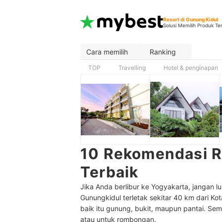
Resort di Gunung Kidul
Solusi Memilih Produk Te
Cara memilih
Ranking
TOP
Travelling
Hotel & penginapan
10 Rekomendasi R
Terbaik
Jika Anda berlibur ke Yogyakarta, jangan 
Gunungkidul terletak sekitar 40 km dari Ko
baik itu gunung, bukit, maupun pantai. Se
atau untuk rombongan.