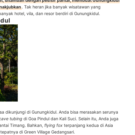
it, ditambah dengan pesisir pantai, membuat Gunungkidul
enakjubkan
. Tak heran jika banyak wisatawan yang
nyak hotel, vila, dan resor berdiri di Gunungkidul.
idul
sa dikunjungi di Gunungkidul. Anda bisa merasakan serunya
cave tubing
di Goa Pindul dan Kali Suci. Selain itu, Anda juga
Pantai Timang. Bahkan,
flying fox
terpanjang kedua di Asia
tepatnya di Green Village Gedangsari.