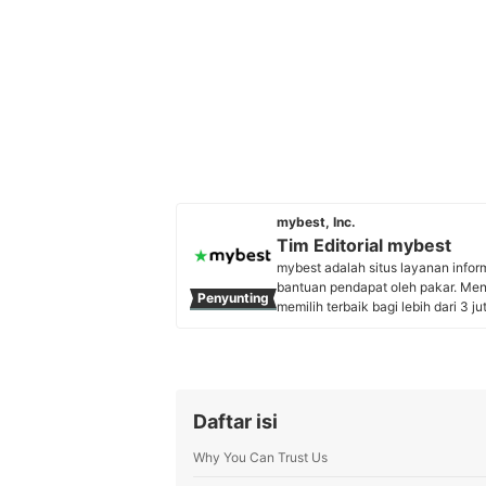
mybest, Inc.
Tim Editorial mybest
mybest adalah situs layanan info
bantuan pendapat oleh pakar. Me
Penyunting
memilih terbaik bagi lebih dari 3 j
kebutuhan sehari-hari, elektronik
Profil Tim Editorial mybest
Daftar isi
Why You Can Trust Us