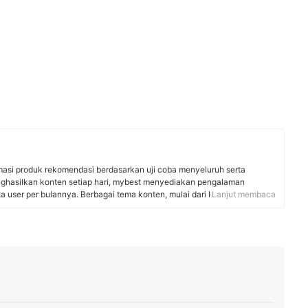
rmasi produk rekomendasi berdasarkan uji coba menyeluruh serta
nghasilkan konten setiap hari, mybest menyediakan pengalaman
uta user per bulannya. Berbagai tema konten, mulai dari kosmetik,
Lanjut membaca
 rumah tangga, hingga jasa bisa ditemukan di mybest.