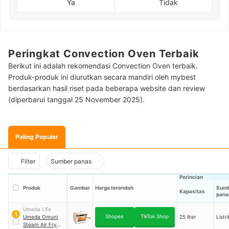
Ya
Tidak
Peringkat Convection Oven Terbaik
Berikut ini adalah rekomendasi Convection Oven terbaik.
Produk-produk ini diurutkan secara mandiri oleh mybest
berdasarkan hasil riset pada beberapa website dan review
(diperbarui tanggal 25 November 2025).
Paling Populer
Filter
Sumber panas
Perincian
Produk
Gambar
Harga terendah
Sum
Kapasitas
pana
Umeda Life
1
Shopee
TikTok Shop
Umeda Omuni
25 liter
Listri
Steam Air Fryer