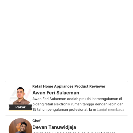
Retail Home Appliances Product Reviewer
Awan Feri Sulaeman
Awan Feri Sulaeman adalah praktisi berpengalaman di
bidang retail elektronik rumah tangga dengan lebih dari
Pakar
15 tahun pengalaman profesional. Ia mengawali karier
Lanjut membaca
sebagai Product Consultant dengan latar belakang
yang kuat di dunia elektronik rumahan, Awan memiliki
Chef
pemahaman mendalam mengenai fitur, teknologi, dan
Devan Tanuwidjaja
tren produk elektronik modern. Kini, ia juga aktif