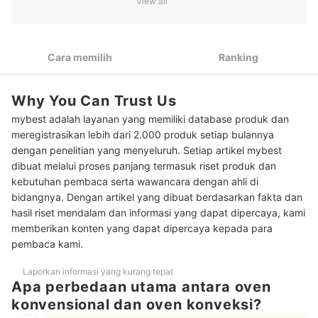
View all
1
terbaik
Pertimbangkan fitur tambahan seperti menu pizza, fungsi
2
steam, dan fungsi split
Cara memilih
Ranking
Pastikan dayanya di bawah 2.000 watt bila daya listrik
3
rumah Anda terbatas
Why You Can Trust Us
Pilih berdasarkan keunggulan merk convection oven, seperti
4
mybest adalah layanan yang memiliki database produk dan
Signora, Panasonic, dan Breville
meregistrasikan lebih dari 2.000 produk setiap bulannya
dengan penelitian yang menyeluruh. Setiap artikel mybest
Peringkat Convection Oven Terbaik
dibuat melalui proses panjang termasuk riset produk dan
Baca juga rekomendasi oven lainnya di sini
kebutuhan pembaca serta wawancara dengan ahli di
bidangnya. Dengan artikel yang dibuat berdasarkan fakta dan
hasil riset mendalam dan informasi yang dapat dipercaya, kami
memberikan konten yang dapat dipercaya kepada para
pembaca kami.
Laporkan informasi yang kurang tepat
Apa perbedaan utama antara oven
konvensional dan oven konveksi?