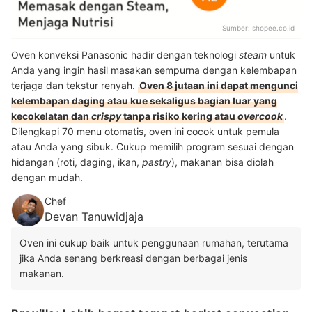
Sumber:
shopee.co.id
Oven konveksi Panasonic hadir dengan teknologi
steam
untuk
Anda yang ingin hasil masakan sempurna dengan kelembapan
terjaga dan tekstur renyah.
Oven 8 jutaan ini dapat mengunci
kelembapan daging atau kue sekaligus bagian luar yang
kecokelatan dan
crispy
tanpa risiko kering atau
overcook
.
Dilengkapi 70 menu otomatis, oven ini cocok untuk pemula
atau Anda yang sibuk. Cukup memilih program sesuai dengan
hidangan (roti, daging, ikan,
pastry
), makanan bisa diolah
dengan mudah.
Chef
Devan Tanuwidjaja
Oven ini cukup baik untuk penggunaan rumahan, terutama
jika Anda senang berkreasi dengan berbagai jenis
makanan.