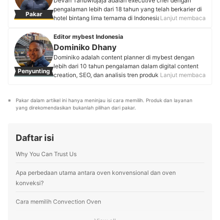
Devan Tanuwidjaja adalah executive chef dengan
membagikan review produk, tips & trik penggunaan,
pengalaman lebih dari 18 tahun yang telah berkarier di
Pakar
serta panduan memilih peralatan rumah tangga melalui
hotel bintang lima ternama di Indonesia dan Amerika
Lanjut membaca
kanal YouTube “Awan Feris” dan akun TikTok
Serikat. Pengalamannya termasuk Hotel Mulia
pribadinya agar masyarakat membuat keputusan
Senayan, Hotel Intercontinental Jakarta, JW Marriott
Editor mybest Indonesia
cerdas saat membeli perangkat elektronik rumah
Jakarta, Pullman Jakarta, Four Seasons Hotel Jakarta,
Dominiko Dhany
tangga.
dan Four Seasons Hotel Houston. Melalui akun
Dominiko adalah content planner di mybest dengan
Profil Awan Feri Sulaeman
@devan_tan dengan lebih dari 140.000 follower di
lebih dari 10 tahun pengalaman dalam digital content
Penyunting
Instagram, ia aktif membagikan tutorial memasak yang
creation, SEO, dan analisis tren produk. Memulai karier
Lanjut membaca
mudah diikuti. Chef Devan Tan berkomitmen
di Kaskus sebagai writer dan strategist, ia mengasah
menghadirkan hidangan lezat sekaligus bergizi untuk
keterampilan dalam content marketing, review produk,
masyarakat.
Pakar dalam artikel ini hanya meninjau isi cara memilih. Produk dan layanan 
hingga copywriting. Kini, ia aktif berkolaborasi dengan
Profil Devan Tanuwidjaja
yang direkomendasikan bukanlah pilihan dari pakar.
pakar berbagai industri dan menggunakan riset
berbasis data untuk menyusun rekomendasi produk
yang akurat, tepercaya, dan bermanfaat bagi pembaca
Daftar isi
mybest.
Profil Dominiko Dhany
Why You Can Trust Us
Apa perbedaan utama antara oven konvensional dan oven
konveksi?
Cara memilih Convection Oven
Utamakan kapasitas di atas 50 liter untuk hasil memanggang