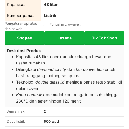
Kapasitas
48 liter
Sumber panas
Listrik
Pengaturan api atas
Fungsi microwave
dan bawah
Shopee
Lazada
Tik Tok Shop
Deskripsi Produk
Kapasitas 48 liter cocok untuk keluarga besar dan
usaha rumahan
Dilengkapi
diamond cavity
dan
fan
convection
untuk
hasil panggang matang sempurna
Teknologi
double glass lid
menjaga panas tetap stabil di
dalam oven
Knob
controller
memudahkan pengaturan suhu hingga
230°C dan
timer
hingga 120 menit
Jumlah rak
2
Daya listrik
600 watt