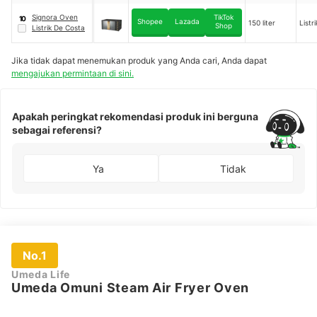
Steam Cubie
Oven
Signora Oven
TikTok
10
Shopee
Lazada
150 liter
Listri
Shop
Listrik De Costa
Jika tidak dapat menemukan produk yang Anda cari, Anda dapat
mengajukan permintaan di sini.
Apakah peringkat rekomendasi produk ini berguna
sebagai referensi?
Ya
Tidak
No.1
Umeda Life
Umeda Omuni Steam Air Fryer Oven