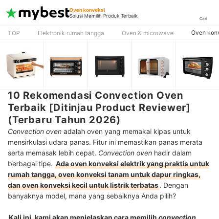
Oven konveksi
Solusi Memilih Produk Terbaik
Cari
Oven kon
TOP
Elektronik rumah tangga
Oven & microwave
10 Rekomendasi Convection Oven
Terbaik [Ditinjau Product Reviewer]
(Terbaru Tahun 2026)
Convection oven
adalah oven yang memakai kipas untuk
mensirkulasi udara panas. Fitur ini memastikan panas merata
serta memasak lebih cepat.
Convection oven
hadir dalam
berbagai tipe.
Ada oven konveksi elektrik yang praktis untuk
rumah tangga, oven konveksi tanam untuk dapur ringkas,
dan oven konveksi kecil untuk listrik terbatas
. Dengan
banyaknya model, mana yang sebaiknya Anda pilih?
Kali ini, kami akan menjelaskan cara memilih
convection