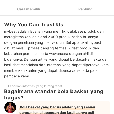
atau 7
Cara memilih
Ranking
Pilih berdasarkan kelebihan merk bola basket, seperti Wilson,
3
Spalding, dan Molten
Why You Can Trust Us
Peringkat Bola Basket Terbaik
mybest adalah layanan yang memiliki database produk dan
Baca juga rekomendasi perlengkapan basket lainnya di sini
meregistrasikan lebih dari 2.000 produk setiap bulannya
dengan penelitian yang menyeluruh. Setiap artikel mybest
dibuat melalui proses panjang termasuk riset produk dan
kebutuhan pembaca serta wawancara dengan ahli di
bidangnya. Dengan artikel yang dibuat berdasarkan fakta dan
hasil riset mendalam dan informasi yang dapat dipercaya, kami
memberikan konten yang dapat dipercaya kepada para
pembaca kami.
Laporkan informasi yang kurang tepat
Bagaimana standar bola basket yang
bagus?
Bola basket yang bagus adalah yang sesuai
dengan jenis lapangan dan kualitasnya asli
.