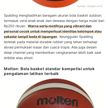
Sumber:
shopee.co.id
Spalding menghadirkan beragam ukuran bola basket
outdoor
,
termasuk versi anak-anak dan dewasa dengan harga mulai dari
Rp250 ribuan.
Warna serta motifnya yang
vibrant
dan
personal cocok untuk memperkuat identitas kelompok atau
sekadar tampil beda di lapangan
. Keunggulan Spalding
terletak pada material
durable rubber
yang tahan terhadap
abrasi permukaan kasar dan cuaca tropis. Ada juga desain
deep channel
yang memberikan cengkeraman lebih baik saat
dribble
atau
shoot
.
Molten: Bola basket standar kompetisi untuk
pengalaman latihan terbaik