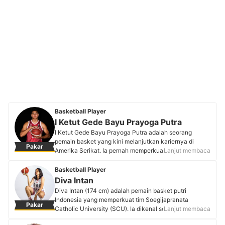
Basketball Player
I Ketut Gede Bayu Prayoga Putra
I Ketut Gede Bayu Prayoga Putra adalah seorang
pemain basket yang kini melanjutkan kariernya di
Pakar
Amerika Serikat. Ia pernah memperkuat tim nasional
Lanjut membaca
Indonesia dan meraih berbagai prestasi sepanjang
kariernya. Dengan disiplin dan dedikasi, pemain basket
Basketball Player
yang akrab disapa Tutde ini terus mengembangkan
Diva Intan
kemampuan teknis dan mentalnya. Ia berambisi untuk
Diva Intan (174 cm) adalah pemain basket putri
mencapai level tertinggi dalam dunia basket
Indonesia yang memperkuat tim Soegijapranata
Pakar
internasional. Semangatnya mencerminkan komitmen
Catholic University (SCU). Ia dikenal sebagai kapten
Lanjut membaca
untuk menjadi yang terbaik dan mengharumkan nama
dan pemain kunci dengan kontribusi besar di lapangan.
bangsa.