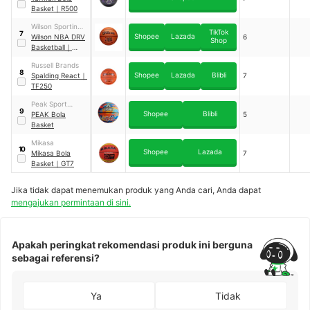
Basket
｜
R500
Wilson Sporting
TikTok
7
Shopee
Lazada
Goods
Wilson NBA DRV
6
Shop
Basketball
｜
WTB9300XB0
Russell Brands
8
Shopee
Lazada
Blibli
Spalding React
｜
7
TF250
Peak Sport
9
Shopee
Blibli
Products
PEAK Bola
5
Basket
Mikasa
10
Shopee
Lazada
Mikasa Bola
7
Basket
｜
GT7
Jika tidak dapat menemukan produk yang Anda cari, Anda dapat
mengajukan permintaan di sini.
Apakah peringkat rekomendasi produk ini berguna
sebagai referensi?
Ya
Tidak