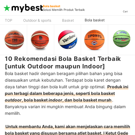
Bola basket
Solusi Memilih Produk Terbaik
Cari
Bola basket
TOP
Outdoor & sports
Basket
10 Rekomendasi Bola Basket Terbaik
[untuk Outdoor maupun Indoor]
Bola basket hadir dengan beragam pilihan bahan yang bisa
disesuaikan untuk kebutuhan. Terdapat bola karet dengan
daya tahan tinggi dan bola kulit untuk
grip
optimal.
Produk ini
pun terbagi dalam beberapa jenis, seperti bola basket
outdoor
, bola basket
indoor
, dan bola basket murah
.
Banyaknya varian ini mungkin membuat Anda bingung dalam
memilih.
Untuk membantu Anda, kami akan menjelaskan cara memilih
bola basket yang disusun bersama atlet basket, I Ketut Gede