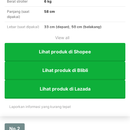
Berat stroller
6 kg
Panjang (saat
58 cm
dipakai)
Lebar (saat dipakai)
33 cm (depan), 50 cm (belakang)
View all
Lihat produk di Shopee
Lihat produk di Blibli
Lihat produk di Lazada
Laporkan informasi yang kurang tepat
No.2