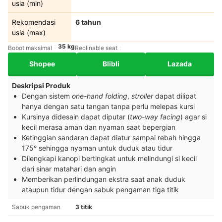
usia (min)
Rekomendasi
6 tahun
usia (max)
35 kg
Bobot maksimal
Reclinable seat
Shopee
Blibli
Lazada
Deskripsi Produk
Dengan sistem
one-hand folding
,
stroller
dapat dilipat
hanya dengan satu tangan tanpa perlu melepas kursi
Kursinya didesain dapat diputar (
two-way facing
) agar si
kecil merasa aman dan nyaman saat bepergian
Ketinggian sandaran dapat diatur sampai rebah hingga
175° sehingga nyaman untuk duduk atau tidur
Dilengkapi kanopi bertingkat untuk melindungi si kecil
dari sinar matahari dan angin
Memberikan perlindungan ekstra saat anak duduk
ataupun tidur dengan sabuk pengaman tiga titik
Sabuk pengaman
3 titik