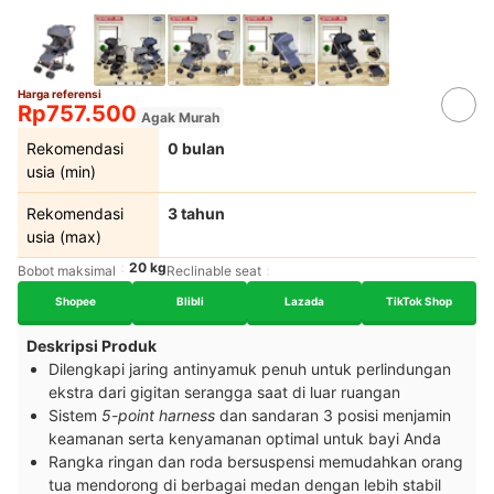
Harga referensi
Rp757.500
Agak Murah
Rekomendasi
0 bulan
usia (min)
Rekomendasi
3 tahun
usia (max)
20 kg
Bobot maksimal
Reclinable seat
Shopee
Blibli
Lazada
TikTok Shop
Deskripsi Produk
Dilengkapi jaring antinyamuk penuh untuk perlindungan
ekstra dari gigitan serangga saat di luar ruangan
Sistem
5-point harness
dan sandaran 3 posisi menjamin
keamanan serta kenyamanan optimal untuk bayi Anda
Rangka ringan dan roda bersuspensi memudahkan orang
tua mendorong di berbagai medan dengan lebih stabil