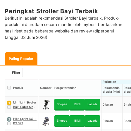
Peringkat Stroller Bayi Terbaik
Berikut ini adalah rekomendasi Stroller Bayi terbaik. Produk-
produk ini diurutkan secara mandiri oleh mybest berdasarkan
hasil riset pada beberapa website dan review (diperbarui
tanggal 03 Juni 2026).
Paling Populer
Filter
Perincian
Produk
Gambar
Harga terendah
Rekomenda
Rek
si usia (min)
si us
Mmflight Stroller
1
Shopee
Blibli
Lazada
0 bulan
6 ta
Bayi Cabin Size
｜
02
Pliko Sprint RX
｜
2
Shopee
Blibli
Lazada
0 bulan
3 ta
BS 379