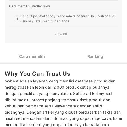
Profil Sonya Kovaleswani
Cara memilih Stroller Bayi
Kenali tipe stroller bayi yang ada di pasaran, lalu pilih sesuai
1
usia bayi atau kebutuhan Anda
Pertimbangkan fitur keamanan dan fitur tambahan pada
2
View all
stroller
Jika belum memiliki bayangan, pertimbangkan merek populer,
3
seperti BEIGE, MMflight, atau Sugarbaby
Cara memilih
Ranking
Peringkat Stroller Bayi Terbaik
Why You Can Trust Us
Baca juga rekomendasi produk stroller lainnya di sini
mybest adalah layanan yang memiliki database produk dan
meregistrasikan lebih dari 2.000 produk setiap bulannya
dengan penelitian yang menyeluruh. Setiap artikel mybest
dibuat melalui proses panjang termasuk riset produk dan
kebutuhan pembaca serta wawancara dengan ahli di
bidangnya. Dengan artikel yang dibuat berdasarkan fakta dan
hasil riset mendalam dan informasi yang dapat dipercaya, kami
memberikan konten yang dapat dipercaya kepada para