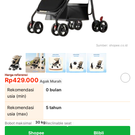
Sumber:
shopee.co.id
Harga referensi
Rp429.000
Agak Murah
Rekomendasi
0 bulan
usia (min)
Rekomendasi
5 tahun
usia (max)
30 kg
Bobot maksimal
Reclinable seat
Shopee
Blibli