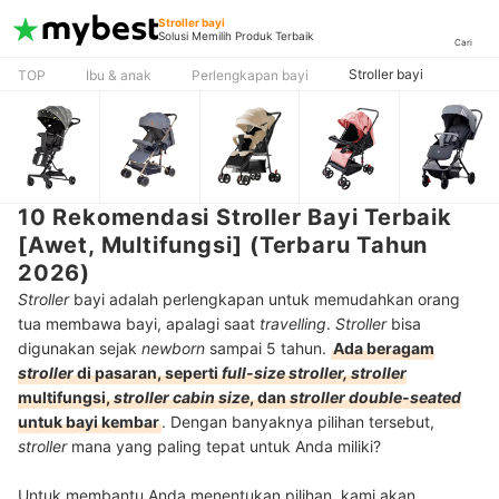
Stroller bayi
Solusi Memilih Produk Terbaik
Cari
Stroller bayi
TOP
Ibu & anak
Perlengkapan bayi
10 Rekomendasi Stroller Bayi Terbaik
[Awet, Multifungsi] (Terbaru Tahun
2026)
Stroller
bayi adalah perlengkapan untuk memudahkan orang
tua membawa bayi, apalagi saat
travelling
.
Stroller
bisa
digunakan sejak
newborn
sampai 5 tahun.
Ada beragam
stroller
di pasaran, seperti
full-size stroller, stroller
multifungsi,
stroller cabin size
, dan
stroller double-seated
untuk bayi kembar
. Dengan banyaknya pilihan tersebut,
stroller
mana yang paling tepat untuk Anda miliki?
Untuk membantu Anda menentukan pilihan, kami akan