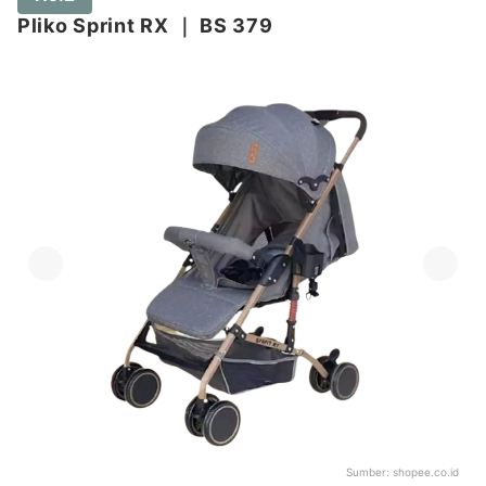
Pliko Sprint RX
｜
BS 379
Sumber:
shopee.co.id