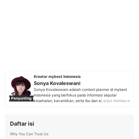
Kreator mybest Indonesia
Sonya Kovaleswani
Sonya Kovaleswani adalah content planner di mybest
Indonesia yang berfokus pada informasi seputar
Penyunting
kesehatan, kecantikan, serta ibu dan anak. Dengan
Lanjut membaca
lebih dari 5 tahun pengalaman mengelola blog fashion
dan beauty, ia telah berkolaborasi dengan brand
ternama seperti Emina dan Sociolla. Saat ini, ia aktif
Daftar isi
meriset pasar, menganalisis tren, dan mewawancarai
pakar, seperti Dokter Kulit sampai Dokter Anak untuk
Why You Can Trust Us
menghadirkan konten informatif dan tepercaya.