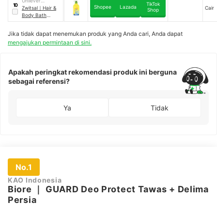
Unilever
Antibacterial
TikTok
10
Shopee
Lazada
Indonesia
Zwitsal
｜
Hair &
Cair
Bodywash
Shop
Body Bath
Antibacterial
Jika tidak dapat menemukan produk yang Anda cari, Anda dapat
mengajukan permintaan di sini.
Apakah peringkat rekomendasi produk ini berguna
sebagai referensi?
Ya
Tidak
No.1
KAO Indonesia
Biore
｜
GUARD Deo Protect Tawas + Delima
Persia