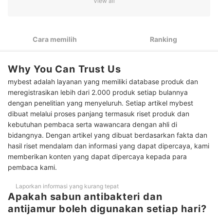
View all
1
diatasi
Untuk anak-anak dan pemilik kulit sensitif, hindari yang ada
2
pewangi, alkohol, atau SLS
Cara memilih
Ranking
Agar kulit tidak kering dan terasa tertarik, pertimbangkan
3
yang mengandung pelembap seperti gliserin dan ceramide
Why You Can Trust Us
Peringkat Sabun Antibakteri dan Jamur Terbaik
mybest adalah layanan yang memiliki database produk dan
meregistrasikan lebih dari 2.000 produk setiap bulannya
Baca juga rekomendasi sabun untuk masalah kulit lainnya di sini
dengan penelitian yang menyeluruh. Setiap artikel mybest
dibuat melalui proses panjang termasuk riset produk dan
kebutuhan pembaca serta wawancara dengan ahli di
bidangnya. Dengan artikel yang dibuat berdasarkan fakta dan
hasil riset mendalam dan informasi yang dapat dipercaya, kami
memberikan konten yang dapat dipercaya kepada para
pembaca kami.
Laporkan informasi yang kurang tepat
Apakah sabun antibakteri dan
antijamur boleh digunakan setiap hari?