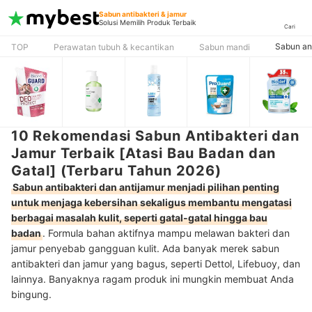
Sabun antibakteri & jamur
Solusi Memilih Produk Terbaik
Cari
Sabun ant
TOP
Perawatan tubuh & kecantikan
Sabun mandi
10 Rekomendasi Sabun Antibakteri dan
Jamur Terbaik [Atasi Bau Badan dan
Gatal] (Terbaru Tahun 2026)
Sabun antibakteri dan antijamur menjadi pilihan penting
untuk menjaga kebersihan sekaligus membantu mengatasi
berbagai masalah kulit, seperti gatal-gatal hingga bau
badan
. Formula bahan aktifnya mampu melawan bakteri dan
jamur penyebab gangguan kulit. Ada banyak merek sabun
antibakteri dan jamur yang bagus, seperti Dettol, Lifebuoy, dan
lainnya. Banyaknya ragam produk ini mungkin membuat Anda
bingung.