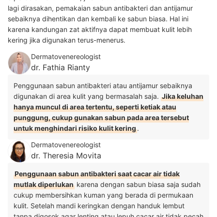
lagi dirasakan, pemakaian sabun antibakteri dan antijamur
sebaiknya dihentikan dan kembali ke sabun biasa. Hal ini
karena kandungan zat aktifnya dapat membuat kulit lebih
kering jika digunakan terus-menerus.
Dermatovenereologist
dr. Fathia Rianty
Penggunaan sabun antibakteri atau antijamur sebaiknya
digunakan di area kulit yang bermasalah saja.
Jika keluhan
hanya muncul di area tertentu, seperti ketiak atau
punggung, cukup gunakan sabun pada area tersebut
untuk menghindari risiko kulit kering
.
Dermatovenereologist
dr. Theresia Movita
Penggunaan sabun antibakteri saat cacar air tidak
mutlak diperlukan
karena dengan sabun biasa saja sudah
cukup membersihkan kuman yang berada di permukaan
kulit. Setelah mandi keringkan dengan handuk lembut
tanpa digosok agar lenting atau lepuh cacar air tidak pecah