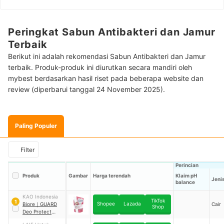
Peringkat Sabun Antibakteri dan Jamur
Terbaik
Berikut ini adalah rekomendasi Sabun Antibakteri dan Jamur
terbaik. Produk-produk ini diurutkan secara mandiri oleh
mybest berdasarkan hasil riset pada beberapa website dan
review (diperbarui tanggal 24 November 2025).
Paling Populer
Filter
Perincian
Produk
Gambar
Harga terendah
Klaim pH
Jeni
balance
KAO Indonesia
TikTok
1
Shopee
Lazada
Biore
｜
GUARD
Cair
Shop
Deo Protect
Tawas + Delima