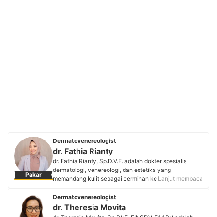
Dermatovenereologist
dr. Fathia Rianty
dr. Fathia Rianty, Sp.D.V.E. adalah dokter spesialis
dermatologi, venereologi, dan estetika yang
Pakar
memandang kulit sebagai cerminan kesehatan dan
Lanjut membaca
kepercayaan diri. Ia merupakan lulusan Universitas
Padjadjaran dengan predikat wisudawan terbaik. Minat
Dermatovenereologist
keilmuannya meliputi dermatologi kosmetik, infeksi
dr. Theresia Movita
kulit tropis, dan bedah kulit. dr. Fathia telah meraih