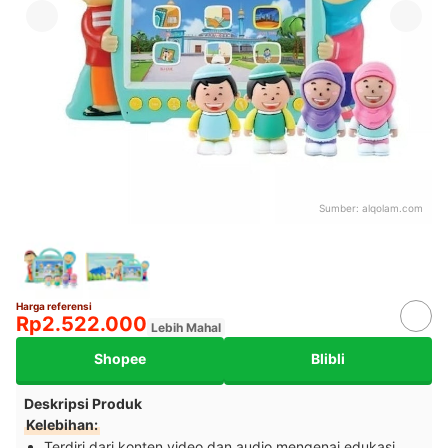
Sumber:
alqolam.com
Harga referensi
Rp2.522.000
Lebih Mahal
Shopee
Blibli
Deskripsi Produk
Kelebihan:
Terdiri dari konten video dan audio mengenai edukasi