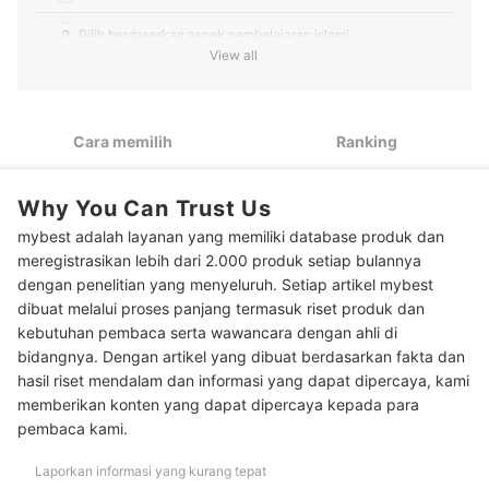
2
Pilih berdasarkan aspek pembelajaran islami
View all
3
Sesuaikan dengan gaya belajar anak
10 Rekomendasi mainan anak islami terbaik
Cara memilih
Ranking
Pertanyaan umum seputar mainan islami anak
Why You Can Trust Us
Perlukah memberi mainan berbasis gadget pada anak?
mybest adalah layanan yang memiliki database produk dan
Baca juga rekomendasi mainan edukasi lainnya di sini
meregistrasikan lebih dari 2.000 produk setiap bulannya
dengan penelitian yang menyeluruh. Setiap artikel mybest
dibuat melalui proses panjang termasuk riset produk dan
kebutuhan pembaca serta wawancara dengan ahli di
bidangnya. Dengan artikel yang dibuat berdasarkan fakta dan
hasil riset mendalam dan informasi yang dapat dipercaya, kami
memberikan konten yang dapat dipercaya kepada para
pembaca kami.
Laporkan informasi yang kurang tepat