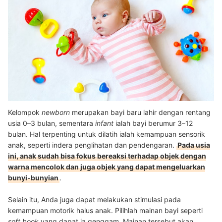
Kelompok
newborn
merupakan bayi baru lahir dengan rentang
usia 0–
3 bulan, sementara
infant
ialah bayi berumur 3
–
12
bulan
. Hal terpenting untuk dilatih ialah kemampuan sensorik
anak, seperti indera penglihatan dan pendengaran.
Pada usia
ini, anak sudah bisa fokus bereaksi terhadap objek dengan
warna mencolok dan juga objek yang dapat mengeluarkan
bunyi-bunyian
.
Selain itu, Anda juga dapat melakukan stimulasi pada
kemampuan motorik halus anak. Pilihlah mainan bayi seperti
soft book
yang dapat ia genggam. Mainan tersebut akan