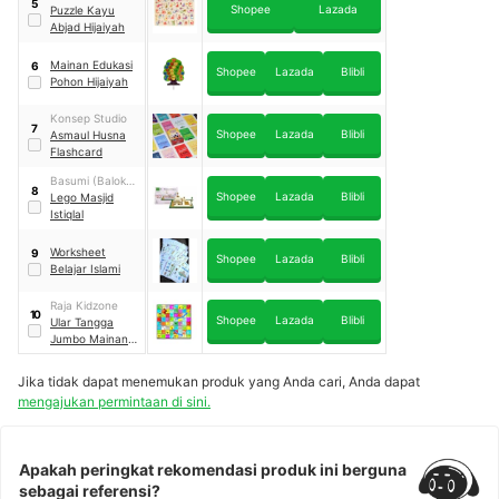
5
Shopee
Lazada
Edutoys
Puzzle Kayu
Abjad Hijaiyah
Mainan Edukasi
6
Shopee
Lazada
Blibli
Pohon Hijaiyah
Konsep Studio
7
Shopee
Lazada
Blibli
Asmaul Husna
Flashcard
Basumi (Balok
8
Shopee
Lazada
Blibli
Susun Islami)
Lego Masjid
Istiqlal
Worksheet
9
Shopee
Lazada
Blibli
Belajar Islami
Raja Kidzone
10
Shopee
Lazada
Blibli
Ular Tangga
Jumbo Mainan
Edukasi - Edukasi
Islam
Jika tidak dapat menemukan produk yang Anda cari, Anda dapat
mengajukan permintaan di sini.
Apakah peringkat rekomendasi produk ini berguna
sebagai referensi?