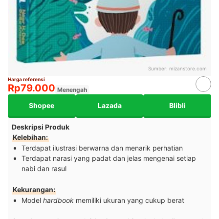
Sumber:
mizanstore.com
Harga referensi
Rp79.000
Menengah
Shopee
Lazada
Blibli
Deskripsi Produk
Kelebihan:
Terdapat ilustrasi berwarna dan menarik perhatian
Terdapat narasi yang padat dan jelas mengenai setiap
nabi dan rasul
Kekurangan:
Model
hardbook
memiliki ukuran yang cukup berat