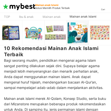
Mainan anak Islami
Solusi Memilih Produk Terbaik
Cari
Mainan anak Islami
TOP
Ibu & anak
Mainan anak
10 Rekomendasi Mainan Anak Islami
Terbaik
Bagi seorang muslim, pendidikan mengenai agama Islam
sangat penting dilakukan sejak dini. Supaya belajar agama
menjadi lebih menyenangkan dan menarik perhatian anak,
Anda dapat menggunakan mainan islami. Anak dapat
mengenal huruf hijaiah, mendengarkan bacaan Al-Qur’an,
sampai mempelajari adab-adab dalam menjalankan aktivitas.
Mainan anak islami merek Al-Qolam, Konsep Studio, serta buku
dari Mizanstore merupakan beberapa produk rekomendasikan
untuk Anda. Di samping itu, jenis permainan islami dengan