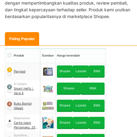
dengan mempertimbangkan kualitas produk, review pembeli,
dan tingkat kepercayaan terhadap seller. Produk kami urutkan
berdasarkan popularitasnya di marketplace Shopee.
Paling Populer
Produk
Gambar
Harga terendah
1
Shopee
Lazada
Blibli
Playpad
Al Qolam
2
Shopee
Blibli
Smart Hafiz
｜
Versi 5
Buku Bantal
3
Shopee
Lazada
Blibli
Hijaiah
Mizanstore
4
Shopee
Lazada
Blibli
Cerita Islam
Pertamaku: 25
Nabi dan Rasul
Sunshine