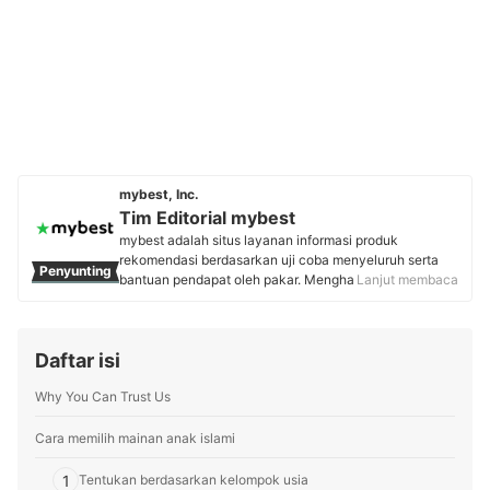
mybest, Inc.
Tim Editorial mybest
mybest adalah situs layanan informasi produk
rekomendasi berdasarkan uji coba menyeluruh serta
Penyunting
bantuan pendapat oleh pakar. Menghasilkan konten
Lanjut membaca
setiap hari, mybest menyediakan pengalaman memilih
terbaik bagi lebih dari 3 juta user per bulannya.
Berbagai tema konten, mulai dari kosmetik, kebutuhan
Daftar isi
sehari-hari, elektronik rumah tangga, hingga jasa bisa
ditemukan di mybest.
Why You Can Trust Us
Profil Tim Editorial mybest
Cara memilih mainan anak islami
1
Tentukan berdasarkan kelompok usia