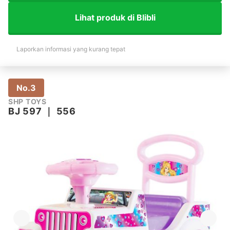
Lihat produk di Blibli
Laporkan informasi yang kurang tepat
No.3
SHP TOYS
BJ 597
｜
556