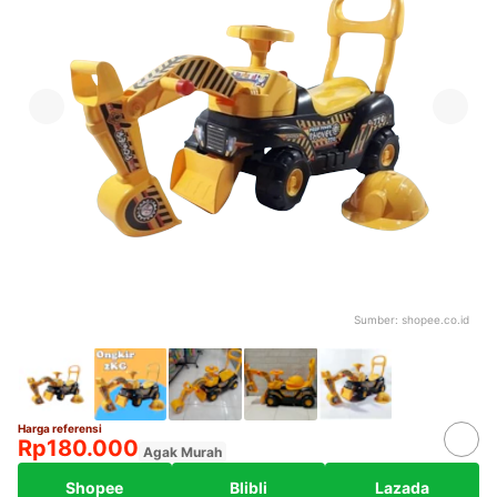
Sumber:
shopee.co.id
Harga referensi
Rp180.000
Agak Murah
Shopee
Blibli
Lazada