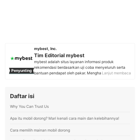
mybest, Inc.
Tim Editorial mybest
mybest adalah situs layanan informasi produk
rekomendasi berdasarkan uji coba menyeluruh serta
Penyunting
bantuan pendapat oleh pakar. Menghasilkan konten
Lanjut membaca
setiap hari, mybest menyediakan pengalaman memilih
terbaik bagi lebih dari 3 juta user per bulannya.
Berbagai tema konten, mulai dari kosmetik, kebutuhan
Daftar isi
sehari-hari, elektronik rumah tangga, hingga jasa bisa
ditemukan di mybest.
Why You Can Trust Us
Profil Tim Editorial mybest
Apa itu mobil dorong? Mari kenali cara main dan kelebihannya!
Cara memilih mainan mobil dorong