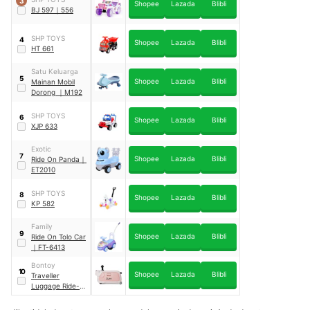
3
Shopee
Lazada
Blibli
BJ 597
｜
556
SHP TOYS
4
Shopee
Lazada
Blibli
HT 661
Satu Keluarga
5
Shopee
Lazada
Blibli
Mainan Mobil
Dorong
｜
M192
SHP TOYS
6
Shopee
Lazada
Blibli
XJP 633
Exotic
7
Shopee
Lazada
Blibli
Ride On Panda
｜
ET2010
SHP TOYS
8
Shopee
Lazada
Blibli
KP 582
Family
9
Shopee
Lazada
Blibli
Ride On Tolo Car
｜
FT-6413
Bontoy
10
Shopee
Lazada
Blibli
Traveller
Luggage Ride-
On