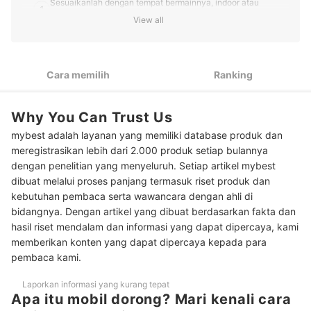
Sesuaikanlah dengan tempat bermainnya, indoor atau
1
outdoor
View all
2
Cek apakah ada gagang pendorongnya
Agar media bermain anak lebih banyak, pilih yang bisa
3
Cara memilih
Ranking
mengeluarkan suara atau lagu
4
Pastikan tingkat keamanannya
Why You Can Trust Us
mybest adalah layanan yang memiliki database produk dan
5
Pilih yang memiliki bagasi untuk melatih kerapian anak
meregistrasikan lebih dari 2.000 produk setiap bulannya
10 Rekomendasi mainan mobil dorong terbaik
dengan penelitian yang menyeluruh. Setiap artikel mybest
dibuat melalui proses panjang termasuk riset produk dan
Baca juga rekomendasi mainan anak lainnya di sini
kebutuhan pembaca serta wawancara dengan ahli di
bidangnya. Dengan artikel yang dibuat berdasarkan fakta dan
hasil riset mendalam dan informasi yang dapat dipercaya, kami
memberikan konten yang dapat dipercaya kepada para
pembaca kami.
Laporkan informasi yang kurang tepat
Apa itu mobil dorong? Mari kenali cara