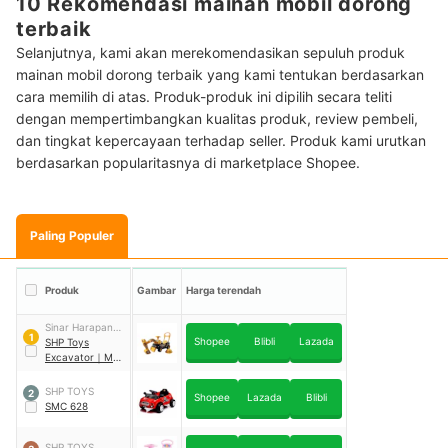
10 Rekomendasi mainan mobil dorong
terbaik
Selanjutnya, kami akan merekomendasikan sepuluh produk
mainan mobil dorong terbaik yang kami tentukan berdasarkan
cara memilih di atas. Produk-produk ini dipilih secara teliti
dengan mempertimbangkan kualitas produk, review pembeli,
dan tingkat kepercayaan terhadap seller. Produk kami urutkan
berdasarkan popularitasnya di marketplace Shopee.
Paling Populer
Produk
Gambar
Harga terendah
Sinar Harapan
1
Shopee
Blibli
Lazada
Plastik
SHP Toys
Excavator
｜
MPS
770
SHP TOYS
2
Shopee
Lazada
Blibli
SMC 628
SHP TOYS