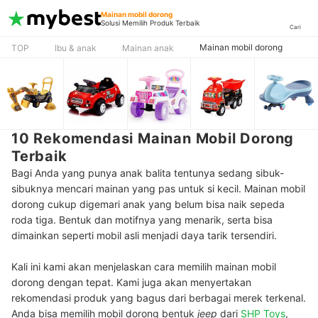
Mainan mobil dorong
Solusi Memilih Produk Terbaik
Cari
Mainan mobil dorong
TOP
Ibu & anak
Mainan anak
10 Rekomendasi Mainan Mobil Dorong
Terbaik
Bagi Anda yang punya anak balita tentunya sedang sibuk-
sibuknya mencari mainan yang pas untuk si kecil. Mainan mobil
dorong cukup digemari anak yang belum bisa naik sepeda
roda tiga. Bentuk dan motifnya yang menarik, serta bisa
dimainkan seperti mobil asli menjadi daya tarik tersendiri.
Kali ini kami akan menjelaskan cara memilih mainan mobil
dorong dengan tepat. Kami juga akan menyertakan
rekomendasi produk yang bagus dari berbagai merek terkenal.
Anda bisa memilih mobil dorong bentuk
jeep
dari
SHP Toys
,