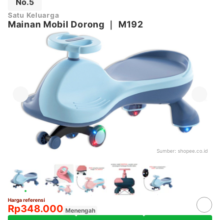
No.5
Satu Keluarga
Mainan Mobil Dorong
｜
M192
Sumber:
shopee.co.id
Harga referensi
Rp348.000
Menengah