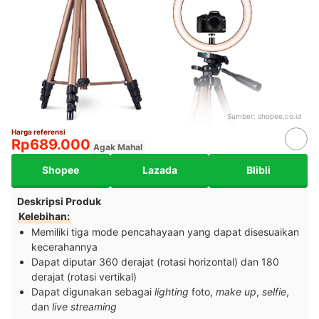
Sumber:
shopee.co.id
Harga referensi
Rp689.000
Agak Mahal
Shopee
Lazada
Blibli
Deskripsi Produk
Kelebihan:
Memiliki tiga mode pencahayaan yang dapat disesuaikan
kecerahannya
Dapat diputar 360 derajat (rotasi horizontal) dan 180
derajat (rotasi vertikal)
Dapat digunakan sebagai
lighting
foto,
make up
,
selfie
,
dan
live streaming