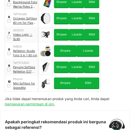
5
Shopee
Lazada
Blibli
Background Foto
Warna Polos 200
cm x 130 cm
Taffstudio
6
Shopee
Lazada
Blibli
Octagon Softbox
80 cm for Flash
Speedlight
GODOX
7
Shopee
Lazada
Blibli
Video Light
｜
SL60
INBEX
8
Shopee
Lazada
Reflektor Studio
Foto 5 in 1 60 cm
TaffSTUDIO
9
Shopee
Lazada
Blibli
Payung Softbox
Reflektor E27
Single Lamp
Phottix
Socket 60 cm x
10
Shopee
Blibli
Mini Softbox for
90 cm
｜
LD-
Speedlite
TZ206
Jika tidak dapat menemukan produk yang Anda cari, Anda dapat
mengajukan permintaan di sini.
Apakah peringkat rekomendasi produk ini berguna
sebagai referensi?