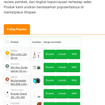
review pembeli, dan tingkat kepercayaan terhadap seller.
Produk kami urutkan berdasarkan popularitasnya di
marketplace Shopee.
Paling Populer
Produk
Gambar
Harga terendah
INBEX
1
Shopee
Lazada
Blibli
Ring Light LED
26 cm
Impodio
2
Shopee
Lazada
Blibli
Mini Box Studio
Ukuran 45 cm x
32 cm
Ulanzi
3
Shopee
Lazada
Blibli
Rechargeable
Mini RGB Light
｜
VL49
TaffSTUDIO
4
Shopee
Lazada
Blibli
Bracket Stand
3M
｜
BS-300
Impodio