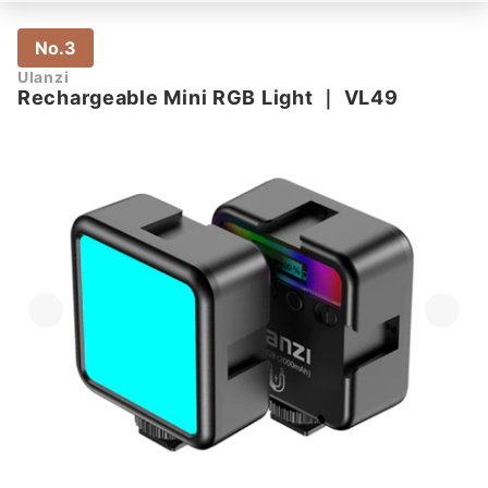
No.3
Ulanzi
Rechargeable Mini RGB Light
｜
VL49