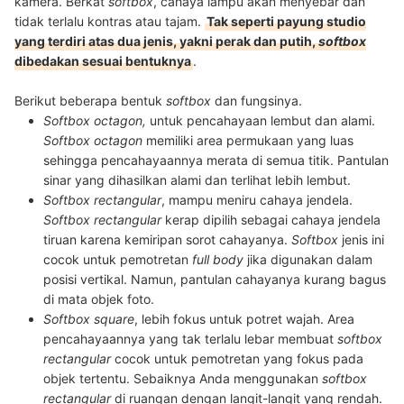
kamera. Berkat
softbox
, cahaya lampu akan menyebar dan
tidak terlalu kontras atau tajam.
Tak seperti payung studio
yang terdiri atas dua jenis, yakni perak dan putih,
softbox
dibedakan sesuai bentuknya
.
Berikut beberapa bentuk
softbox
dan fungsinya.
Softbox octagon
,
untuk pencahayaan lembut dan alami.
Softbox octagon
memiliki area permukaan yang luas
sehingga pencahayaannya merata di semua titik. Pantulan
sinar yang dihasilkan alami dan terlihat lebih lembut.
Softbox rectangular
, mampu meniru cahaya jendela.
Softbox rectangular
kerap dipilih sebagai cahaya jendela
tiruan karena kemiripan sorot cahayanya.
Softbox
jenis ini
cocok untuk pemotretan
full body
jika digunakan dalam
posisi vertikal. Namun, pantulan cahayanya kurang bagus
di mata objek foto.
Softbox square
, lebih fokus untuk potret wajah. Area
pencahayaannya yang tak terlalu lebar membuat
softbox
rectangular
cocok untuk pemotretan yang fokus pada
objek tertentu. Sebaiknya Anda menggunakan
softbox
rectangular
di ruangan dengan langit-langit yang rendah.