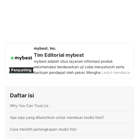
mybest, Inc.
Tim Editorial mybest
mybest adalah situs layanan informasi produk
rekomendasi berdasarkan uji coba menyeluruh serta
Penyunting
bantuan pendapat oleh pakar. Menghasilkan konten
Lanjut membaca
setiap hari, mybest menyediakan pengalaman memilih
terbaik bagi lebih dari 3 juta user per bulannya.
Berbagai tema konten, mulai dari kosmetik, kebutuhan
Daftar isi
sehari-hari, elektronik rumah tangga, hingga jasa bisa
ditemukan di mybest.
Why You Can Trust Us
Profil Tim Editorial mybest
Apa saja yang dibutuhkan untuk membuat studio foto?
Cara memilih perlengkapan studio foto