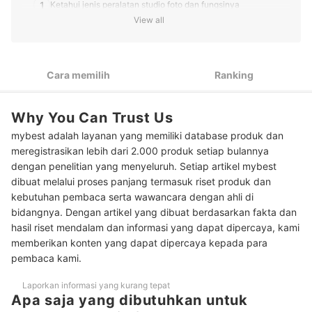
1
Ketahui jenis peralatan studio foto dan fungsinya
View all
Pertimbangkan berat dan ukuran perlengkapan jika Anda
2
membuka jasa foto outdoor
3
Sesuaikan dengan anggaran yang dimiliki
Cara memilih
Ranking
10 Rekomendasi perlengkapan studio foto terbaik
Why You Can Trust Us
Baca juga rekomendasi produk perlengkapan foto lainnya di sini
mybest adalah layanan yang memiliki database produk dan
meregistrasikan lebih dari 2.000 produk setiap bulannya
dengan penelitian yang menyeluruh. Setiap artikel mybest
dibuat melalui proses panjang termasuk riset produk dan
kebutuhan pembaca serta wawancara dengan ahli di
bidangnya. Dengan artikel yang dibuat berdasarkan fakta dan
hasil riset mendalam dan informasi yang dapat dipercaya, kami
memberikan konten yang dapat dipercaya kepada para
pembaca kami.
Laporkan informasi yang kurang tepat
Apa saja yang dibutuhkan untuk