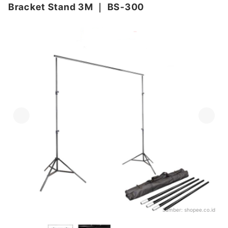
Bracket Stand 3M
｜
BS-300
Sumber:
shopee.co.id