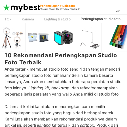
Perlengkapan studio foto
Solusi Memilih Produk Terbaik
Cari
Perlengkapan studio foto
TOP
Kamera
Lighting & studio
10 Rekomendasi Perlengkapan Studio
Foto Terbaik
Anda tertarik membuat studio foto sendiri dan tengah mencari
perlengkapan studio foto rumahan? Selain kamera beserta
lensanya, Anda akan membutuhkan beberapa peralatan studio
foto lainnya.
Lighting kit
,
backdrop
, dan
reflector
merupakan
beberapa jenis peralatan yang wajib Anda miliki di studio foto.
Dalam artikel ini kami akan menerangkan cara memilih
perlengkapan studio foto yang bagus dari berbagai merek.
Kami juga akan membagikan rekomendasi produknya dalam
artikel ini, seperti
lighting kit
terbaik dan
softbox
. Produk dari