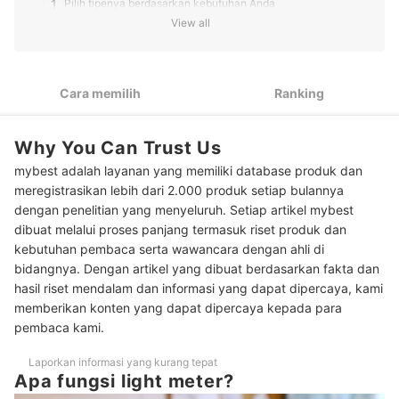
1
Pilih tipenya berdasarkan kebutuhan Anda
View all
2
Pertimbangkan alat yang memiliki fungsi kedua tipenya
3
Gunakan produk yang mudah dioperasikan dan digunakan
Cara memilih
Ranking
4
Cari produk yang baterainya sesuai dengan pemakaian Anda
Why You Can Trust Us
10 Rekomendasi light meter terbaik
mybest adalah layanan yang memiliki database produk dan
Cara menggunakan light meter untuk fotografi
meregistrasikan lebih dari 2.000 produk setiap bulannya
dengan penelitian yang menyeluruh. Setiap artikel mybest
Baca juga rekomendasi produk pendukung fotografi lainnya disini
dibuat melalui proses panjang termasuk riset produk dan
kebutuhan pembaca serta wawancara dengan ahli di
bidangnya. Dengan artikel yang dibuat berdasarkan fakta dan
hasil riset mendalam dan informasi yang dapat dipercaya, kami
memberikan konten yang dapat dipercaya kepada para
pembaca kami.
Laporkan informasi yang kurang tepat
Apa fungsi light meter?