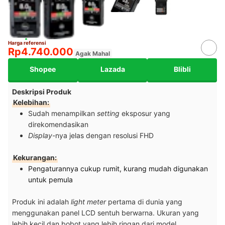
Harga referensi
Rp4.740.000
Agak Mahal
Shopee
Lazada
Blibli
Deskripsi Produk
Kelebihan:
Sudah menampilkan
setting
eksposur yang
direkomendasikan
Display
-nya jelas dengan resolusi FHD
Kekurangan:
Pengaturannya cukup rumit, kurang mudah digunakan
untuk pemula
Produk ini adalah
light meter
pertama di dunia yang
menggunakan panel LCD sentuh berwarna. Ukuran yang
lebih kecil dan bobot yang lebih ringan dari model