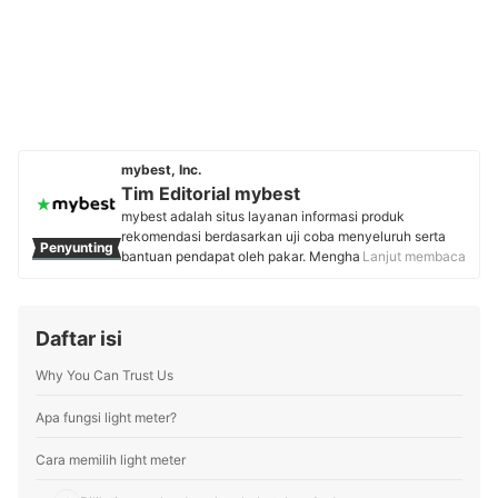
mybest, Inc.
Tim Editorial mybest
mybest adalah situs layanan informasi produk
rekomendasi berdasarkan uji coba menyeluruh serta
Penyunting
bantuan pendapat oleh pakar. Menghasilkan konten
Lanjut membaca
setiap hari, mybest menyediakan pengalaman memilih
terbaik bagi lebih dari 3 juta user per bulannya.
Berbagai tema konten, mulai dari kosmetik, kebutuhan
Daftar isi
sehari-hari, elektronik rumah tangga, hingga jasa bisa
ditemukan di mybest.
Why You Can Trust Us
Profil Tim Editorial mybest
Apa fungsi light meter?
Cara memilih light meter