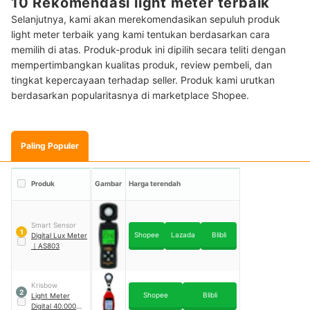
10 Rekomendasi light meter terbaik
Selanjutnya, kami akan merekomendasikan sepuluh produk
light meter terbaik yang kami tentukan berdasarkan cara
memilih di atas. Produk-produk ini dipilih secara teliti dengan
mempertimbangkan kualitas produk, review pembeli, dan
tingkat kepercayaan terhadap seller. Produk kami urutkan
berdasarkan popularitasnya di marketplace Shopee.
Paling Populer
Produk
Gambar
Harga terendah
Smart Sensor
1
Shopee
Lazada
Blibli
Digital Lux Meter
｜
AS803
Krisbow
2
Shopee
Blibli
Light Meter
Digital 40.000