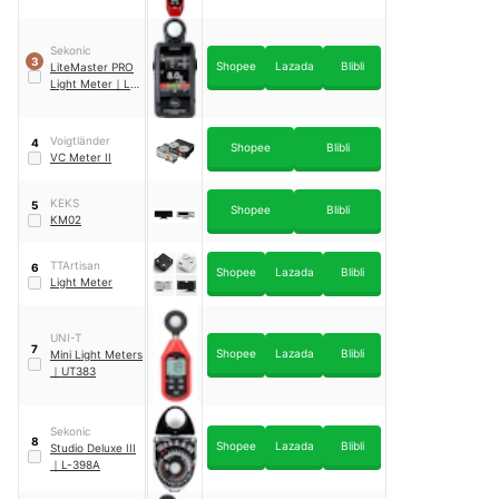
Lux
Sekonic
3
Shopee
Lazada
Blibli
LiteMaster PRO
Light Meter
｜
L-
478D
Voigtländer
4
Shopee
Blibli
VC Meter II
KEKS
5
Shopee
Blibli
KM02
TTArtisan
6
Shopee
Lazada
Blibli
Light Meter
UNI-T
7
Shopee
Lazada
Blibli
Mini Light Meters
｜
UT383
Sekonic
8
Shopee
Lazada
Blibli
Studio Deluxe III
｜
L-398A