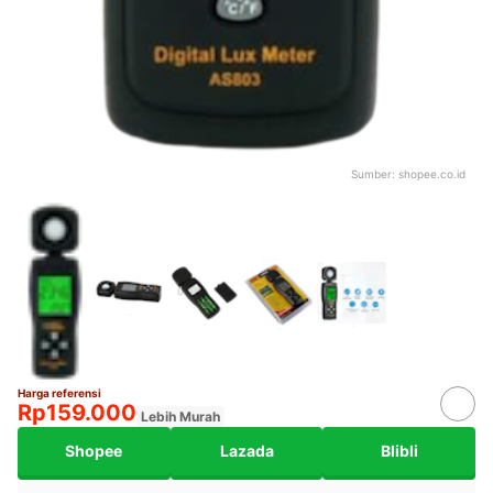
Sumber:
shopee.co.id
Harga referensi
Rp159.000
Lebih Murah
Shopee
Lazada
Blibli