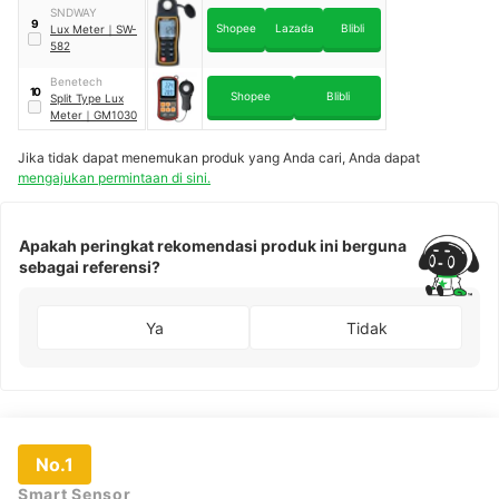
SNDWAY
9
Shopee
Lazada
Blibli
Lux Meter
｜
SW-
582
Benetech
10
Shopee
Blibli
Split Type Lux
Meter
｜
GM1030
Jika tidak dapat menemukan produk yang Anda cari, Anda dapat
mengajukan permintaan di sini.
Apakah peringkat rekomendasi produk ini berguna
sebagai referensi?
Ya
Tidak
No.1
Smart Sensor