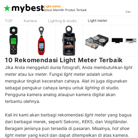
Light meter
Solusi Memilih Produk Terbaik
Cari
Light meter
TOP
Kamera
Lighting & studio
10 Rekomendasi Light Meter Terbaik
Jika Anda menggeluti dunia fotografi, Anda membutuhkan
light
meter
atau
lux meter
. Fungsi
light meter
adalah untuk
mengukur tingkat kecerahan cahaya. Alat ini juga digunakan
sebagai pengukur cahaya lampu untuk
lighting
di studio.
Pengguna kamera analog ataupun kamera digital akan
terbantu olehnya.
Kali ini kami akan berbagi rekomendasi
light meter
yang bagus
dari berbagai merek, seperti Sekonic, KEKS, dan Voigtländer.
Beragam jenisnya pun tersedia di pasaran. Misalnya,
hot shoe
light
meter
yang kecil dan dapat ditempelkan di atas kamera.