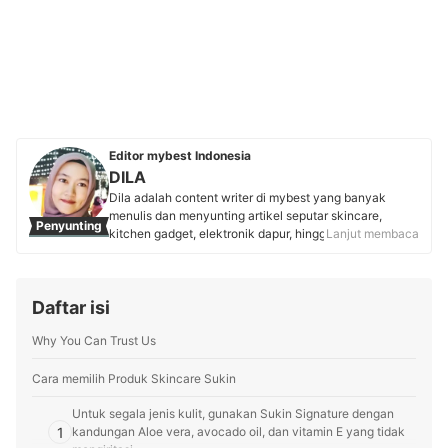
Editor mybest Indonesia
DILA
Dila adalah content writer di mybest yang banyak
menulis dan menyunting artikel seputar skincare,
Penyunting
kitchen gadget, elektronik dapur, hingga laptop. Sejak
Lanjut membaca
bergabung di mybest pada tahun 2017, ia dikenal teliti
dalam riset dan pemeriksaan data, sehingga
menghasilkan konten akurat dan terpercaya. Kini, Dila
Daftar isi
aktif menyajikan artikel yang mudah dipahami,
informatif, serta relevan untuk membantu pembaca
Why You Can Trust Us
mybest menemukan produk sesuai kebutuhan.
Profil DILA
Cara memilih Produk Skincare Sukin
Untuk segala jenis kulit, gunakan Sukin Signature dengan
1
kandungan Aloe vera, avocado oil, dan vitamin E yang tidak