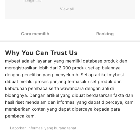
mengiritasi
View all
Untuk kulit sensitif berjerawat, pilih skincare Sukin dengan
2
kandungan chamomile, cucumber, Aloe vera, dan green tea
yang melembapkan sekaligus menenangkan kuliit iritasi
Cara memilih
Ranking
Kembalikan kelembapan kulit kering dengan kandungan
3
supergreens dan rosehip dalam skincare Sukin
Untuk kulit berminyak, cari skincare Sukin dengan
Why You Can Trust Us
4
kandungan charcoal untuk menyerap kandungan minyak
mybest adalah layanan yang memiliki database produk dan
berlebih
meregistrasikan lebih dari 2.000 produk setiap bulannya
Gunakan skincare dengan kandungan Kakadu Plum yang
dengan penelitian yang menyeluruh. Setiap artikel mybest
5
kaya vitamin C untuk mencerahkan kulit kusam
dibuat melalui proses panjang termasuk riset produk dan
kebutuhan pembaca serta wawancara dengan ahli di
Peringkat Produk Skincare Sukin Terbaik
bidangnya. Dengan artikel yang dibuat berdasarkan fakta dan
hasil riset mendalam dan informasi yang dapat dipercaya, kami
memberikan konten yang dapat dipercaya kepada para
pembaca kami.
Laporkan informasi yang kurang tepat