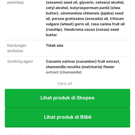
pelembap
(sesame) seed oil, glycerin, cetearyl alcohol,
cetyl alcohol, butyrospermum parkii (shea
butter), simmondsia chinensis (jojoba) seed
oil, persea gratissima (avocado) oil, triticum
vulgare (wheat) germ oil, rosa canina fruit oil
(rosehip), theobroma cacao (cocoa) seed
butter
Kandungan
Tidak ada
eksfoliasi
Soothing agent
Cucumis sativus (cucumber) fruit extract,
chamomilla recutita (matricaria) flower
extract (chamomile)
View all
Lihat produk di Shopee
Lihat produk di Blibli