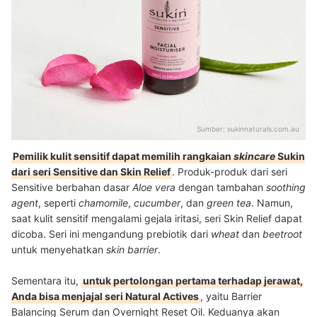
Sumber:
sukinnaturals.com.au
Pemilik kulit sensitif dapat memilih rangkaian
skincare
Sukin
dari seri Sensitive dan Skin Relief
. Produk-produk dari seri
Sensitive berbahan dasar
Aloe vera
dengan tambahan
soothing
agent
, seperti
chamomile
,
cucumber
, dan
green tea
. Namun,
saat kulit sensitif mengalami gejala iritasi, seri Skin Relief dapat
dicoba. Seri ini mengandung prebiotik dari
wheat
dan
beetroot
untuk menyehatkan
skin barrier
.
Sementara itu,
untuk pertolongan pertama terhadap jerawat,
Anda bisa menjajal seri Natural Actives
, yaitu Barrier
Balancing Serum dan Overnight Reset Oil. Keduanya akan