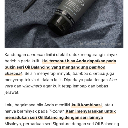
Sumber:
sukinnaturals.com.au
Kandungan
charcoal
dinilai efektif untuk mengurangi minyak
berlebih pada kulit.
Hal tersebut bisa Anda dapatkan pada
Sukin seri Oil Balancing yang mengandung
bamboo
charcoal
. Selain menyerap minyak,
bamboo charcoal
juga
menyerap toksin di dalam kulit. Diperkaya pula dengan
Aloe
vera
dan
willowherb
agar kulit tetap lembap dan bebas
jerawat.
Lalu, bagaimana bila Anda memiliki
kulit kombinasi
, atau
hanya berminyak pada
T-zone
?
Kami menyarankan untuk
memadukan seri Oil Balancing dengan seri lainnya
.
Misalnya,
perpaduan seri Signature dengan seri Oil Balancing