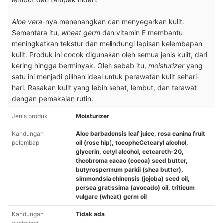
Aloe vera
-nya menenangkan dan menyegarkan kulit.
Sementara itu,
wheat germ
dan vitamin E membantu
meningkatkan tekstur dan melindungi lapisan kelembapan
kulit. Produk ini cocok digunakan oleh semua jenis kulit, dari
kering hingga berminyak. Oleh sebab itu,
moisturizer
yang
satu ini menjadi pilihan ideal untuk perawatan kulit sehari-
hari. Rasakan kulit yang lebih sehat, lembut, dan terawat
dengan
pemakaian rutin.
Jenis produk
Moisturizer
Kandungan
Aloe barbadensis leaf juice, rosa canina fruit
pelembap
oil (rose hip), tocopheCetearyl alcohol,
glycerin, cetyl alcohol, ceteareth-20,
theobroma cacao (cocoa) seed butter,
butyrospermum parkii (shea butter),
simmondsia chinensis (jojoba) seed oil,
persea gratissima (avocado) oil, triticum
vulgare (wheat) germ oil
Kandungan
Tidak ada
eksfoliasi