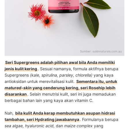
Sumber:
sukinnaturals.com.au
Seri Supergreens adalah pilihan awal bila Anda memiliki
jenis kulit kering
. Sesuai namanya, formula aktifnya berupa
Supergreens
(kale, spirulina, parsley, chlorella)
yang kaya
antioksidan untuk merevitalisasi kulit.
Sementara itu, untuk
matured-skin
yang cenderung kering, seri Rosehip lebih
disarankan
. Selain menutrisi kulit, seri ini juga memadukan
berbagai bahan lain yang kaya akan vitamin C.
Nah,
bila kulit Anda kerap membutuhkan asupan hidrasi
tambahan, seri Hydrating jawabannya
. Formulanya berupa
sea algae, hyaluronic acid,
dan
maize complex
yang