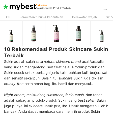
Skincare
Solusi Memilih Produk Terbaik
Cari
TOP
Perawatan tubuh & kecantikan
Perawatan wajah
Skin
10 Rekomendasi Produk Skincare Sukin
Terbaik
Sukin adalah salah satu
natural skincare brand
asal Australia
yang sudah mengantongi sertifikat halal. Produk-produk dari
Sukin cocok untuk berbagai jenis kulit, bahkan kulit berjerawat
dan sensitif sekalipun. Selain itu,
skincare
Sukin juga diklaim
cruelty-free
serta aman bagi ibu hamil dan menyusui,.
Night cream, moisturizer, sunscreen, facial wash,
dan toner,
adalah sebagian produk-produk Sukin yang
best seller
. Sukin
juga punya lini
skincare
untuk pria, lho. Untuk mengetahui lebih
banyak, Anda dapat membaca cara memilih produk Sukin