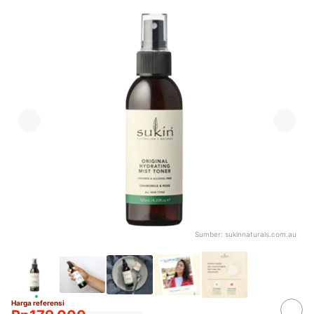
Sumber:
sukinnaturals.com.au
Harga referensi