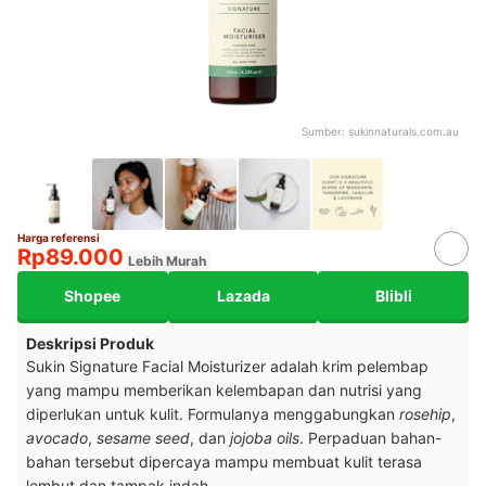
Sumber:
sukinnaturals.com.au
Harga referensi
Rp89.000
Lebih Murah
Shopee
Lazada
Blibli
Deskripsi Produk
Sukin Signature Facial Moisturizer adalah krim pelembap
yang mampu memberikan kelembapan dan nutrisi yang
diperlukan untuk kulit. Formulanya menggabungkan
rosehip
,
avocado
,
sesame seed
, dan
jojoba oils
. Perpaduan bahan-
bahan tersebut dipercaya mampu
membuat kulit terasa
lembut dan tampak indah.