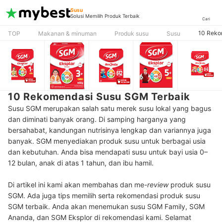
Susu
Solusi Memilih Produk Terbaik
Cari
10 Reko
TOP
Makanan & minuman
Produk susu
Susu
10 Rekomendasi Susu SGM Terbaik
Susu SGM merupakan salah satu merek susu lokal yang bagus
dan diminati banyak orang. Di samping harganya yang
bersahabat, kandungan nutrisinya lengkap dan variannya juga
banyak. SGM menyediakan produk susu untuk berbagai usia
dan kebutuhan. Anda bisa mendapati susu untuk bayi usia 0–
12 bulan, anak di atas 1 tahun, dan ibu hamil.
Di artikel ini kami akan membahas dan me-
review
produk susu
SGM. Ada juga tips memilih serta rekomendasi produk susu
SGM terbaik. Anda akan menemukan susu SGM Family, SGM
Ananda, dan SGM Eksplor di rekomendasi kami. Selamat