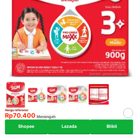
Sumber:
generasimaju.co.id
Harga referensi
Rp70.400
Menengah
Shopee
Lazada
Blibli