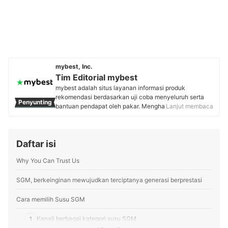
mybest, Inc.
Tim Editorial mybest
mybest adalah situs layanan informasi produk
rekomendasi berdasarkan uji coba menyeluruh serta
Penyunting
bantuan pendapat oleh pakar. Menghasilkan konten
Lanjut membaca
setiap hari, mybest menyediakan pengalaman memilih
terbaik bagi lebih dari 3 juta user per bulannya.
Berbagai tema konten, mulai dari kosmetik, kebutuhan
Daftar isi
sehari-hari, elektronik rumah tangga, hingga jasa bisa
ditemukan di mybest.
Why You Can Trust Us
Profil Tim Editorial mybest
SGM, berkeinginan mewujudkan terciptanya generasi berprestasi
Cara memilih Susu SGM
1
Kenali berbagai kategori susu SGM