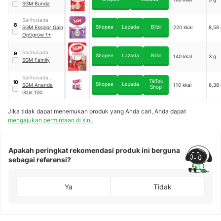
SGM Bunda
Sarihusada
8
Shopee
Lazada
Blibli
SGM Eksplor Gain
220 kkal
8,58 
Optigrow 1+
Sarihusada
9
Shopee
Lazada
Blibli
140 kkal
3 g
SGM Family
Sarihusada
TikTok
10
Shopee
Lazada
Generasi
SGM Ananda
110 kkal
6,38 
Shop
Mahardhika
Gain 100
Jika tidak dapat menemukan produk yang Anda cari, Anda dapat
mengajukan permintaan di sini.
Apakah peringkat rekomendasi produk ini berguna
sebagai referensi?
Ya
Tidak