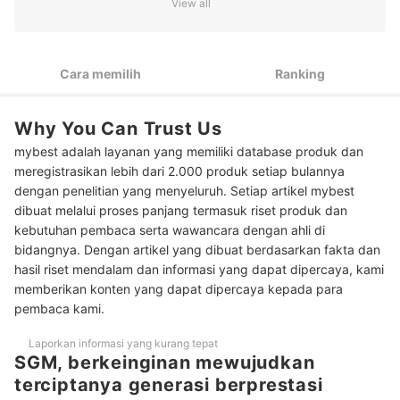
View all
2
Perhatikan bahan kandungan dalam susu
Sesuaikan produk susu dengan usia orang yang
3
mengonsumsinya
Cara memilih
Ranking
Peringkat Susu SGM Terbaik
Why You Can Trust Us
mybest adalah layanan yang memiliki database produk dan
meregistrasikan lebih dari 2.000 produk setiap bulannya
dengan penelitian yang menyeluruh. Setiap artikel mybest
dibuat melalui proses panjang termasuk riset produk dan
kebutuhan pembaca serta wawancara dengan ahli di
bidangnya. Dengan artikel yang dibuat berdasarkan fakta dan
hasil riset mendalam dan informasi yang dapat dipercaya, kami
memberikan konten yang dapat dipercaya kepada para
pembaca kami.
Laporkan informasi yang kurang tepat
SGM, berkeinginan mewujudkan
terciptanya generasi berprestasi