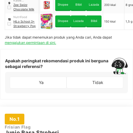
Kalbe
9
Shopee
Blibli
Lazada
Nutritionals
Zee Swizz
200 kkal
8 gr
Chocolate Milk
Nutrifood
10
Shopee
Lazada
Blibli
HiLo School 3+
150 kkal
1,5 g
Strawberry Pop
Jika tidak dapat menemukan produk yang Anda cari, Anda dapat
mengajukan permintaan di sini.
Apakah peringkat rekomendasi produk ini berguna
sebagai referensi?
Ya
Tidak
No.1
Frisian Flag
Junio Rasa Stroberi