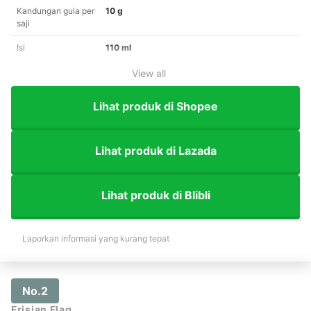
Kandungan gula per
10 g
saji
Isi
110 ml
View all
Lihat produk di Shopee
Lihat produk di Lazada
Lihat produk di Blibli
Laporkan informasi yang kurang tepat
No.2
Frisian Flag