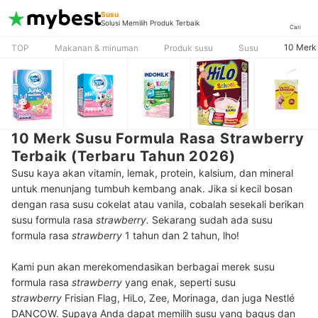
Susu
Solusi Memilih Produk Terbaik
Cari
10 Merk 
TOP
Makanan & minuman
Produk susu
Susu
10 Merk Susu Formula Rasa Strawberry
Terbaik (Terbaru Tahun 2026)
Susu kaya akan vitamin, lemak, protein, kalsium, dan mineral
untuk menunjang tumbuh kembang anak. Jika si kecil bosan
dengan rasa susu cokelat atau vanila, cobalah sesekali berikan
susu formula rasa
strawberry.
Sekarang sudah ada susu
formula rasa
strawberry
1 tahun dan 2 tahun, lho!
Kami pun akan merekomendasikan berbagai merek susu
formula rasa
strawberry
yang enak, seperti susu
strawberry
Frisian Flag, HiLo, Zee, Morinaga, dan juga Nestlé
DANCOW. Supaya Anda dapat memilih susu yang bagus dan