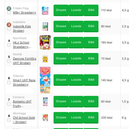
Frisian Flag
2
Shopee
Lazada
Blibli
110 kkal
4,5 g
Milky Strawberry
Indolakto
3
Shopee
Lazada
Blibli
Indomilk Kids
80 kkal
2,5 g
Stroberi
Nutrifood
4
Shopee
Lazada
Blibli
HiLo School
160 kkal
3,5 g
Strawberry
Cheesecake
Nestlé
5
Shopee
Lazada
Blibli
Dancow FortiGro
70 kkal
2,5 g
UHT Stroberi
Vidoran
6
Shopee
Lazada
Blibli
Xmart UHT Rasa
140 kkal
4,5 g
Strawberry
Forterra
7
Shopee
Lazada
Blibli
Boneeto UHT
60 kkal
1,5 g
Fruity
Strawberry
Morinaga
8
Shopee
Lazada
Blibli
Chil School Gold
200 kkal
6 g
– Stroberi