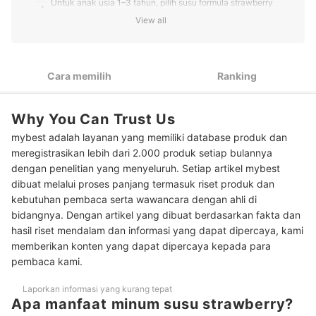
Untuk anak usia 1–3 tahun, pilih susu formula strawberry
1
dengan AHA & DHA, omega-3, omega-6, dan kolin
View all
Untuk mendukung pertumbuhan anak usia 3 tahun ke atas,
2
pilih yang mengandung protein, vitamin D, zat besi, kalsium,
dan asam amino esensial
Cara memilih
Ranking
Ingin mencegah stunting? Berikan susu formula rasa
3
strawberry khusus pertumbuhan dan penambah berat badan
Why You Can Trust Us
Tentukan tipe kemasan yang sesuai kebutuhan Anda: Kaleng
4
mybest adalah layanan yang memiliki database produk dan
atau kardus
meregistrasikan lebih dari 2.000 produk setiap bulannya
Sebaiknya cari yang kadar gulanya tidak terlalu tinggi untuk
dengan penelitian yang menyeluruh. Setiap artikel mybest
5
mencegah obesitas dan diabetes pada anak
dibuat melalui proses panjang termasuk riset produk dan
kebutuhan pembaca serta wawancara dengan ahli di
10 Rekomendasi susu formula rasa strawberry terbaik
bidangnya. Dengan artikel yang dibuat berdasarkan fakta dan
hasil riset mendalam dan informasi yang dapat dipercaya, kami
Baca juga rekomendasi susu formula lainnya di sini
memberikan konten yang dapat dipercaya kepada para
Kesimpulan
pembaca kami.
Laporkan informasi yang kurang tepat
Apa manfaat minum susu strawberry?