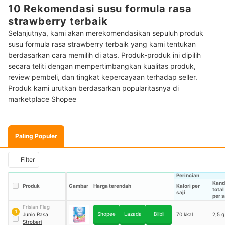
10 Rekomendasi susu formula rasa
strawberry terbaik
Selanjutnya, kami akan merekomendasikan sepuluh produk
susu formula rasa strawberry terbaik yang kami tentukan
berdasarkan cara memilih di atas. Produk-produk ini dipilih
secara teliti dengan mempertimbangkan kualitas produk,
review pembeli, dan tingkat kepercayaan terhadap seller.
Produk kami urutkan berdasarkan popularitasnya di
marketplace Shopee
Paling Populer
Filter
Perincian
Kand
Produk
Gambar
Harga terendah
Kalori per
total
saji
per s
Frisian Flag
1
Shopee
Lazada
Blibli
Junio Rasa
70 kkal
2,5 g
Stroberi