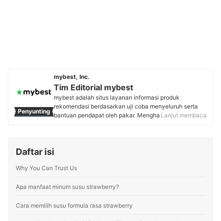
mybest, Inc.
Tim Editorial mybest
mybest adalah situs layanan informasi produk
rekomendasi berdasarkan uji coba menyeluruh serta
Penyunting
bantuan pendapat oleh pakar. Menghasilkan konten
Lanjut membaca
setiap hari, mybest menyediakan pengalaman memilih
terbaik bagi lebih dari 3 juta user per bulannya.
Berbagai tema konten, mulai dari kosmetik, kebutuhan
Daftar isi
sehari-hari, elektronik rumah tangga, hingga jasa bisa
ditemukan di mybest.
Why You Can Trust Us
Profil Tim Editorial mybest
Apa manfaat minum susu strawberry?
Cara memilih susu formula rasa strawberry