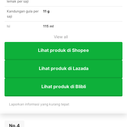
lemak per saji
Kandungan gula per
11 g
saji
Isi
115 ml
View all
Lihat produk di Shopee
Lihat produk di Lazada
Lihat produk di Blibli
Laporkan informasi yang kurang tepat
No.4