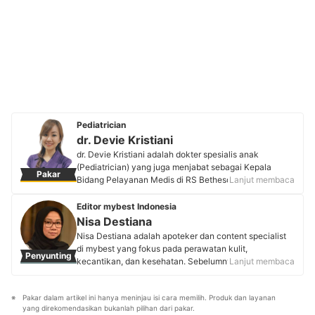
Pediatrician
dr. Devie Kristiani
dr. Devie Kristiani adalah dokter spesialis anak
(Pediatrician) yang juga menjabat sebagai Kepala
Pakar
Bidang Pelayanan Medis di RS Bethesda Yogyakarta.
Lanjut membaca
Berbekal pengalaman profesional di bidang kesehatan
anak, beliau aktif mengedukasi masyarakat seputar
Editor mybest Indonesia
kesehatan anak secara umum atau hal yang kerap
Nisa Destiana
dipertanyakan masyarakat umum menggunakan
Nisa Destiana adalah apoteker dan content specialist
konten berbentuk video atau gambar infografik. Selain
di mybest yang fokus pada perawatan kulit,
Penyunting
melakukan praktik klinis, dr. Devie juga berperan
kecantikan, dan kesehatan. Sebelumnya, Nisa pernah
Lanjut membaca
sebagai staf pengajar di Fakultas Kedokteran
bekerja di perusahaan farmasi multinasional selama
Universitas Kristen Duta Wacana (UKDW).
hampir 5 tahun dan melanjutkan karier sebagai penulis
Profil dr. Devie Kristiani
Pakar dalam artikel ini hanya meninjau isi cara memilih. Produk dan layanan 
kesehatan untuk start-up telemedisin selama 1 tahun.
yang direkomendasikan bukanlah pilihan dari pakar.
Ia aktif menyunting artikel dan telah mewawancarai