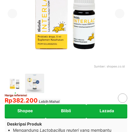
Sumber:
shopee.co.id
Harga referensi
Rp382.200
Lebih Mahal
Shopee
Blibli
Lazada
Deskripsi Produk
Mengandung
Lactobacillus reuteri
yang membantu