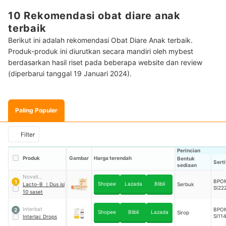
10 Rekomendasi obat diare anak
terbaik
Berikut ini adalah rekomendasi Obat Diare Anak terbaik.
Produk-produk ini diurutkan secara mandiri oleh mybest
berdasarkan hasil riset pada beberapa website dan review
(diperbarui tanggal 19 Januari 2024).
Paling Populer
Filter
Perincian
Produk
Gambar
Harga terendah
Bentuk
Serti
sediaan
Novell
BPO
1
Shopee
Lazada
Blibli
Pharmaceutical
Lacto-B
｜
Dus isi
Serbuk
SI22
10 saset
Interbat
BPO
2
Shopee
Blibli
Lazada
Sirop
SI11
Interlac Drops