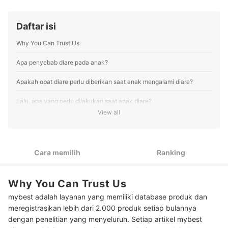
lebih dari 20 pakar dalam 1 tahun terakhir, termasuk
dokter kulit sampai ahli gizi, untuk memberikan
Daftar isi
informasi terbaik kepada pengguna mybest.
Profil Nisa Destiana
Why You Can Trust Us
Apa penyebab diare pada anak?
Apakah obat diare perlu diberikan saat anak mengalami diare?
Lalu, apa yang perlu dilakukan saat anak diare?
View all
Cara memilih Obat Diare Anak
Utamakan produk terapi suportif yang mengandung zinc
1
untuk membantu penyembuhan diare
Cara memilih
Ranking
Meski tidak wajib, Anda boleh mempertimbangkan produk
2
dengan kandungan probiotik untuk menjaga keseimbangan
Why You Can Trust Us
mikrobiota pada usus
mybest adalah layanan yang memiliki database produk dan
Untuk mencegah terjadinya dehidrasi, pilihlah oralit yang
3
meregistrasikan lebih dari 2.000 produk setiap bulannya
kandungannya sudah sesuai dengan kebutuhan cairan anak
dengan penelitian yang menyeluruh. Setiap artikel mybest