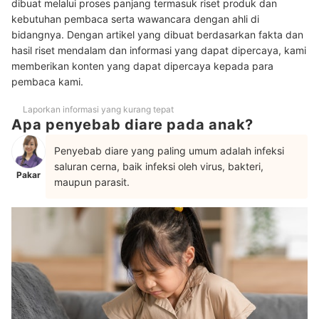
Dapatkan produk sesuai dengan rentang usia anak; Pastikan
dibuat melalui proses panjang termasuk riset produk dan
4
pula produk tersebut memiliki label BPOM
kebutuhan pembaca serta wawancara dengan ahli di
bidangnya. Dengan artikel yang dibuat berdasarkan fakta dan
10 Rekomendasi obat diare anak terbaik
hasil riset mendalam dan informasi yang dapat dipercaya, kami
memberikan konten yang dapat dipercaya kepada para
pembaca kami.
Laporkan informasi yang kurang tepat
Apa penyebab diare pada anak?
Penyebab diare yang paling umum adalah infeksi
saluran cerna, baik infeksi oleh virus, bakteri,
Pakar
maupun parasit.