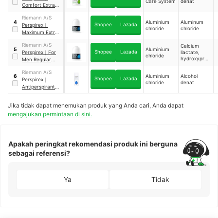
Care System
denat
Comfort Extra-
Effective
Riemann A/S
Antiperspirant
Aluminium
Aluminum
4
Shopee
Lazada
Perspirex
｜
Roll-On
chloride
chloride
Maximum Extra-
Effective
Riemann A/S
Calcium
Antiperspirant
Aluminium
5
Shopee
Lazada
Perspirex
｜
For
llactate,
Roll-On
chloride
hydroxyprop
Men Regular
ylcellulose
Extra-Effective
Riemann A/S
Antiperspirant
Aluminium
Alcohol
6
Shopee
Lazada
Perspirex
｜
Roll-On
chloride
denat
Antiperspirant
Hand and Foot
Lotion 100 ml
Jika tidak dapat menemukan produk yang Anda cari, Anda dapat
mengajukan permintaan di sini.
Apakah peringkat rekomendasi produk ini berguna
sebagai referensi?
Ya
Tidak