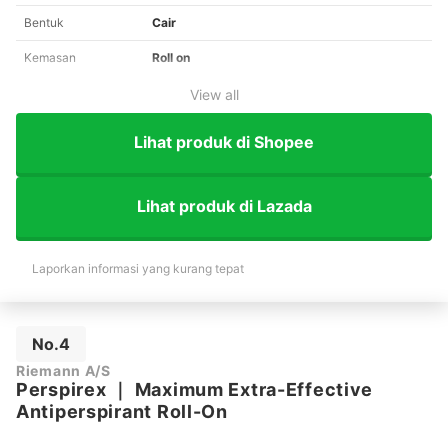
Bentuk
Cair
Kemasan
Roll on
View all
Lihat produk di Shopee
Lihat produk di Lazada
Laporkan informasi yang kurang tepat
No.4
Riemann A/S
Perspirex
｜
Maximum Extra-Effective
Antiperspirant Roll-On