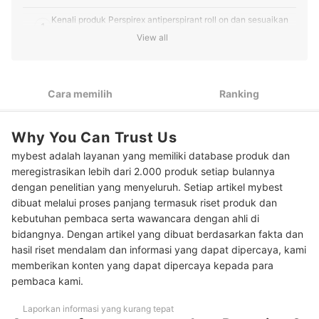
Kenali produk Perspirex antiperspirant roll on dan sesuaikan
1
dengan keadaan ketiak Anda
View all
Untuk atasi keringat berlebih di tangan atau kaki, gunakan
2
Perspirex Hand and Foot Lotion
Cara memilih
Ranking
Peringkat Perspirex Terbaik
Baca juga rekomendasi deodoran lainnya di sini!
Why You Can Trust Us
mybest adalah layanan yang memiliki database produk dan
meregistrasikan lebih dari 2.000 produk setiap bulannya
dengan penelitian yang menyeluruh. Setiap artikel mybest
dibuat melalui proses panjang termasuk riset produk dan
kebutuhan pembaca serta wawancara dengan ahli di
bidangnya. Dengan artikel yang dibuat berdasarkan fakta dan
hasil riset mendalam dan informasi yang dapat dipercaya, kami
memberikan konten yang dapat dipercaya kepada para
pembaca kami.
Laporkan informasi yang kurang tepat