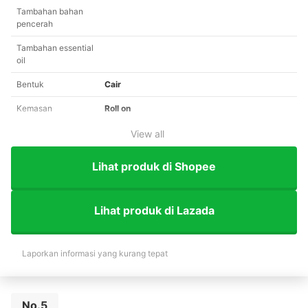
Tambahan bahan
pencerah
Tambahan essential
oil
Bentuk
Cair
Kemasan
Roll on
View all
Lihat produk di Shopee
Lihat produk di Lazada
Laporkan informasi yang kurang tepat
No.5