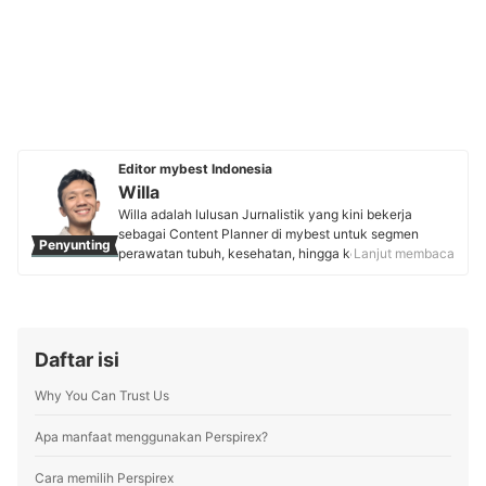
Editor mybest Indonesia
Willa
Willa adalah lulusan Jurnalistik yang kini bekerja
sebagai Content Planner di mybest untuk segmen
Penyunting
perawatan tubuh, kesehatan, hingga kebutuhan sehari-
Lanjut membaca
hari. Berpengalaman 4 tahun sebagai reporter di
Kompas Gramedia Majalah pada divisi Women &
Children, serta hampir 1 tahun di Social Media
Marketing untuk brand skincare dan suplemen, ia
terbiasa menulis artikel berbasis riset pasar yang sesuai
Daftar isi
kebutuhan pengguna. Saat menyusun panduan memilih
produk, Willa banyak menganalisis tren dan
Why You Can Trust Us
mewawancarai dermatologis sampai dokter gizi untuk
memastikan informasi akurat dan tepercaya.
Apa manfaat menggunakan Perspirex?
Profil Willa
Cara memilih Perspirex