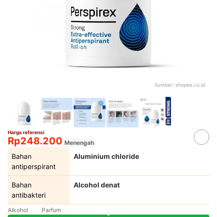
Sumber:
shopee.co.id
Harga referensi
Rp248.200
Menengah
Bahan
Aluminium chloride
antiperspirant
Bahan
Alcohol denat
antibakteri
Alkohol
Parfum