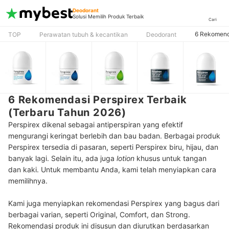
Deodorant
Solusi Memilih Produk Terbaik
Cari
6 Rekomenda
TOP
Perawatan tubuh & kecantikan
Deodorant
6 Rekomendasi Perspirex Terbaik
(Terbaru Tahun 2026)
Perspirex dikenal sebagai antiperspiran yang efektif
mengurangi keringat berlebih dan bau badan. Berbagai produk
Perspirex tersedia di pasaran, seperti Perspirex biru, hijau, dan
banyak lagi. Selain itu, ada juga
lotion
khusus untuk tangan
dan kaki.
Untuk membantu Anda, kami telah menyiapkan cara
memilihnya.
Kami juga menyiapkan rekomendasi Perspirex yang bagus dari
berbagai varian, seperti Original, Comfort, dan Strong.
Rekomendasi produk ini disusun dan diurutkan berdasarkan