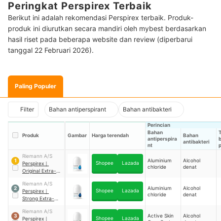
Peringkat Perspirex Terbaik
Berikut ini adalah rekomendasi Perspirex terbaik. Produk-
produk ini diurutkan secara mandiri oleh mybest berdasarkan
hasil riset pada beberapa website dan review (diperbarui
tanggal 22 Februari 2026).
Paling Populer
Filter
Bahan antiperspirant
Bahan antibakteri
Perincian
Bahan
Produk
Gambar
Harga terendah
Bahan
antiperspira
antibakteri
nt
Riemann A/S
Aluminium
Alcohol
1
Shopee
Lazada
Perspirex
｜
chloride
denat
Original Extra-
Effective
Riemann A/S
Antiperspirant
Aluminium
Alcohol
2
Shopee
Lazada
Perspirex
｜
Roll-On
chloride
denat
Strong Extra-
Effective
Riemann A/S
Antiperspirant
Active Skin
Alcohol
3
Shopee
Lazada
Perspirex
｜
Roll-On