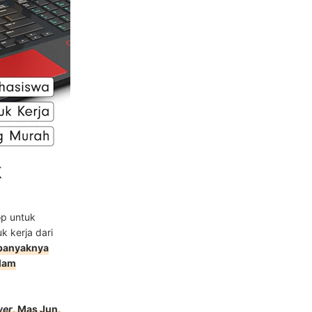
k
op untuk
k kerja dari
banyaknya
alam
wer
, Mas Jun,