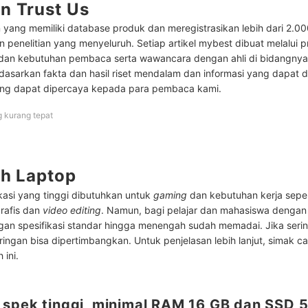
n Trust Us
aptop untuk Pelajar Terlaris
 yang memiliki database produk dan meregistrasikan lebih dari 2.0
Laptop Gaming Murah Terlaris
 penelitian yang menyeluruh. Setiap artikel mybest dibuat melalui 
 dan kebutuhan pembaca serta wawancara dengan ahli di bidangny
Laptop Gaming Terlaris
rdasarkan fakta dan hasil riset mendalam dan informasi yang dapat 
ng dapat dipercaya kepada para pembaca kami.
aptop untuk Kerja Terlaris
Laptop untuk Coding Terlaris
g kurang tepat
aptop untuk Editing Video Terlaris
aptop untuk Desain Grafis Terlaris
ih Laptop
Laptop untuk Mahasiswa Teknik Terlaris
kasi yang tinggi dibutuhkan untuk
gaming
dan kebutuhan kerja seper
grafis dan
video editing
. Namun, bagi pelajar dan mahasiswa denga
rtahan?
gan spesifikasi standar hingga menengah sudah memadai. Jika seri
 ringan bisa dipertimbangkan. Untuk penjelasan lebih lanjut, simak c
aptop lainnya di sini
 ini.
p spek tinggi, minimal RAM 16 GB dan SSD 