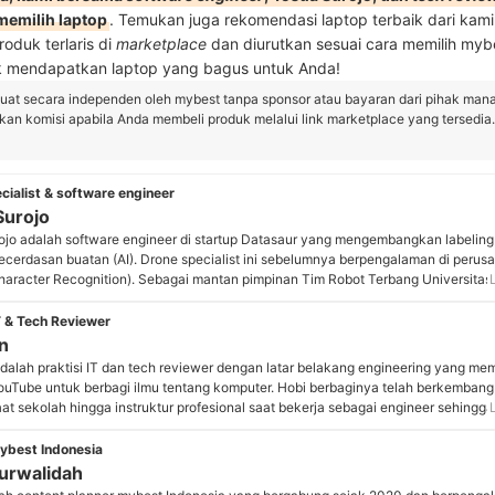
memilih laptop
. Temukan juga rekomendasi laptop terbaik dari kam
produk terlaris di
marketplace
dan diurutkan sesuai cara memilih mybe
 mendapatkan laptop yang bagus untuk Anda!
buat secara independen oleh mybest tanpa sponsor atau bayaran dari pihak man
n komisi apabila Anda membeli produk melalui link marketplace yang tersedia.
cialist & software engineer
Surojo
ojo adalah software engineer di startup Datasaur yang mengembangkan labeling 
ecerdasan buatan (AI). Drone specialist ini sebelumnya berpengalaman di peru
Character Recognition). Sebagai mantan pimpinan Tim Robot Terbang Universitas 
ses membawa timnya meraih juara satu Kontes Robot Terbang Indonesia pada 2
lenggarakan Kementerian Riset dan Teknologi. Kombinasi keahlian AI, pengalam
IT & Tech Reviewer
kang robotika menjadikannya profesional teknologi yang unik di industri kecerda
n
Yosua Surojo
dalah praktisi IT dan tech reviewer dengan latar belakang engineering yang m
ouTube untuk berbagi ilmu tentang komputer. Hobi berbaginya telah berkembang
aat sekolah hingga instruktur profesional saat bekerja sebagai engineer sehing
anakan konsep kompleks menjadi konten yang mudah dipahami. Dorongan ini 
an konten edukatif seputar teknologi untuk awam ataupun ahli dengan mengg
ybest Indonesia
teknis mendalam dan pengalaman langsung dalam menguji produk.
Nurwalidah
Mas Jun