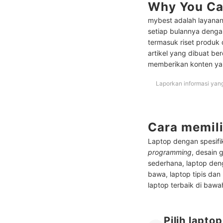
Why You Ca
Peringkat Rekomendasi L
mybest adalah layanan
Peringkat Rekomendasi 
setiap bulannya dengan
termasuk riset produk
Peringkat Rekomendasi 
artikel yang dibuat be
memberikan konten ya
Peringkat Rekomendasi L
Peringkat Rekomendasi 
Laporkan informasi yan
Peringkat Rekomendasi L
Peringkat Rekomendasi L
Cara memil
Peringkat Rekomendasi 
Laptop dengan spesifi
programming
, desain 
Berapa tahun laptop be
sederhana, laptop den
bawa, laptop tipis dan
Baca juga rekomendasi l
laptop terbaik di bawah
Pilih lapto