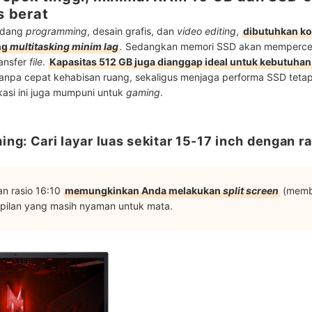
s berat
bidang
programming
, desain grafis, dan
video editing
,
dibutuhkan ko
ng
multitasking minim lag
.
Sedangkan memori SSD akan memperc
ransfer
file
.
Kapasitas 512 GB juga dianggap ideal untuk kebutuh
anpa cepat kehabisan ruang, sekaligus menjaga performa SSD tetap
kasi ini juga mumpuni untuk
gaming
.
ng: Cari layar luas sekitar 15-17 inch dengan ra
n rasio 16:10
memungkinkan Anda melakukan
split screen
(mem
pilan yang masih nyaman untuk mata.