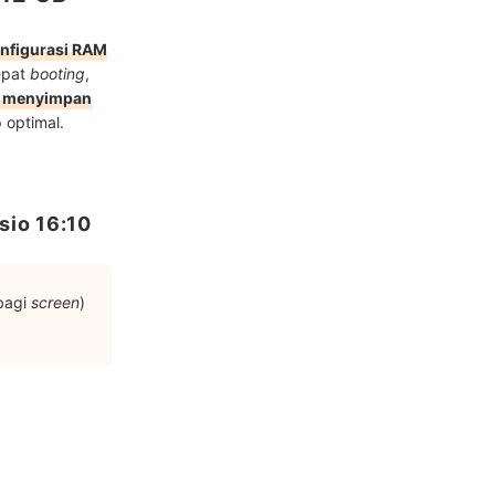
nfigurasi RAM
epat
booting
,
an menyimpan
 optimal.
sio 16:10
bagi
screen
)