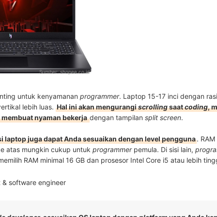
Sumber:
shopee.co.id
enting untuk kenyamanan
programmer
. Laptop 15-17 inci dengan ras
rtikal lebih luas.
Hal ini akan mengurangi
scrolling
saat
coding
, 
n membuat nyaman bekerja
dengan tampilan
split screen
.
si laptop juga dapat Anda sesuaikan dengan level pengguna
. RAM
 ke atas mungkin cukup untuk
programmer
pemula. Di sisi lain,
progr
memilih RAM minimal 16 GB dan prosesor Intel Core i5 atau lebih tingg
t & software engineer