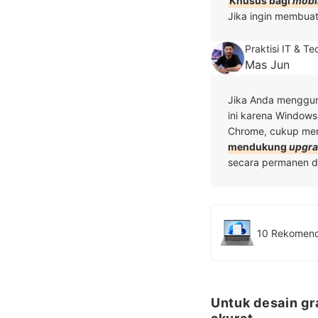
Khusus bagi
mobil
Jika ingin membuat
Praktisi IT & T
Mas Jun
Jika Anda mengguna
ini karena Windows
Chrome, cukup mem
mendukung
upgr
secara permanen da
Untuk desain gra