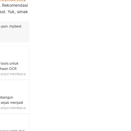
i. Rekomendasi
st. Yuk, simak
a pun. mybest
tools untuk
sahaan OCR
Indonesia,
Lanjut membaca
015 dan 2016
an OCR, dan
san buatan.
embangun
 sejak menjadi
ga mampu
Lanjut membaca
mendasarinya
abungkan