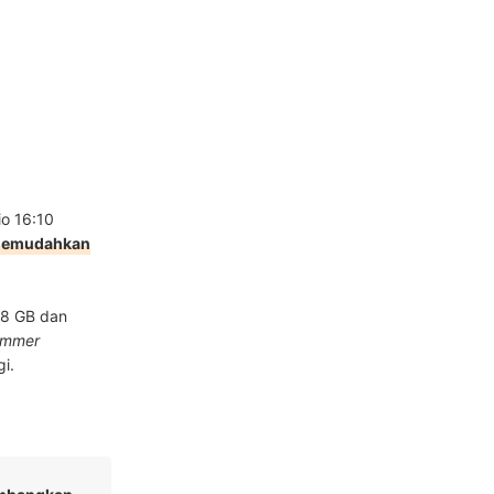
io 16:10
memudahkan
 8 GB dan
ammer
i.