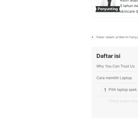
Ratih ada
5 tahun me
Penyunting
skincare d
Universit
riset pas
Profil 
Pakar dalam artikel ini han
Daftar isi
Why You Can Trust Us
Cara memilih Laptop
1
Pilih laptop spe
Untuk tugas rin
2
dipertimbangkan
3
Apabila Anda ser
Peringkat Rekomendasi 