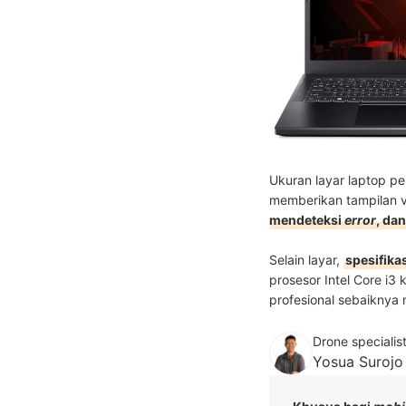
Ukuran layar laptop p
memberikan tampilan ve
mendeteksi
error
, da
Selain layar,
spesifika
prosesor Intel Core i3
profesional sebaiknya 
Drone specialis
Yosua Surojo