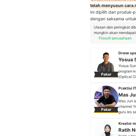
telah menyusun cara 
ini dipilih dari produk-
dengan saksama untuk
Ulasan dan peringkat di
mungkin akan mendapatka
Filosofi perusahaan
Drone spe
Yosua 
Yosua Sur
program k
Pakar
(Optical 
Yosua suk
yang dise
Praktisi 
latar bela
Mas Ju
Profil 
Mas Jun a
channel Y
Pakar
guru les s
menyederh
menciptak
Kreator m
keahlian 
Ratih 
Profil 