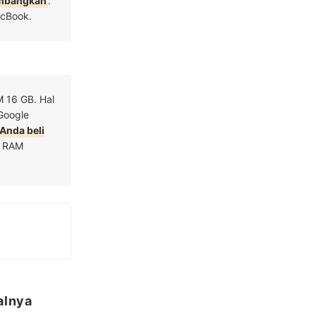
mbangkan
.
acBook.
 16 GB. Hal
Google
 Anda beli
n RAM
alnya