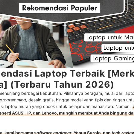
endasi Laptop Terbaik [Mer
a] (Terbaru Tahun 2026)
menunjang berbagai kebutuhan. Pilihannya beragam, mulai dari lapt
programming
, desain grafis, hingga model yang tipis dan ringan untu
psi laptop murah yang cocok untuk pelajar dan mahasiswa. Namun,
 seperti ASUS, HP, dan Lenovo, mungkin membuat Anda bingung d
a, kami bersama
software engineer
, Yosua Surojo, dan
tech revie