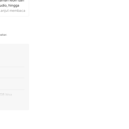
aman lebih dari
udio, hingga
kasi,
Lanjut membaca
ikel, melakukan
uhan pembaca.
pakar.
 GB bisa