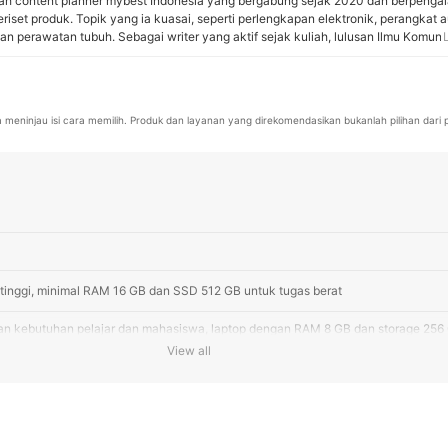
lah content planner mybest Indonesia yang bergabung sejak 2020 dan berpengal
riset produk. Topik yang ia kuasai, seperti perlengkapan elektronik, perangkat a
an perawatan tubuh. Sebagai writer yang aktif sejak kuliah, lulusan Ilmu Komuni
as Pendidikan Indonesia ini telah banyak membantu mybest dalam pembuatan art
ar, dan bekolaborasi dengan pakar untuk membuat artikel yang menjawab kebut
Ratih Nurwalidah
ya meninjau isi cara memilih. Produk dan layanan yang direkomendasikan bukanlah pilihan dari 
k tinggi, minimal RAM 16 GB dan SSD 512 GB untuk tugas berat
gan kebutuhan pelajar dan mahasiswa, laptop dengan RAM 8 GB dan storage 256
View all
ing membawa laptop bepergian, pertimbangkan yang bodinya tipis dan ringan
Laptop untuk Mahasiswa Terlaris