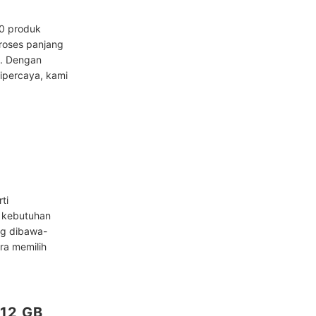
00 produk
proses panjang
a. Dengan
dipercaya, kami
ti
n kebutuhan
ng dibawa-
ara memilih
512 GB