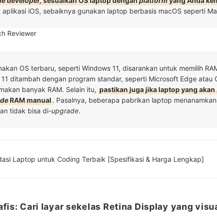
e developer,
sesuaikan OS laptop dengan
platform
yang Anda ke
 aplikasi iOS, sebaiknya gunakan laptop berbasis macOS seperti M
ech Reviewer
kan OS terbaru, seperti Windows 11, disarankan untuk memilih RAM
 11 ditambah dengan program standar, seperti Microsoft Edge atau 
akan banyak RAM. Selain itu,
pastikan juga jika laptop yang akan
ade
RAM manual
. Pasalnya, beberapa pabrikan laptop menanamka
n tidak bisa di-
upgrade
.
10 Rekomendasi Laptop untuk Coding Terbaik [Spesifikasi & Harga Lengkap]
fis: Cari layar sekelas Retina Display yang visu