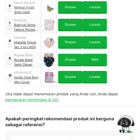
Hasta Ningrat
6
Shopee
Lazada
Cloth Diaper
Ningrat Front
Snap Clodi
Babyclo
7
Shopee
Lazada
Babyclo Snow
Fleece Pocket
Diapers
Miabelle
8
Shopee
Lazada
Miabelle Popok
Set 3 pcs MSS
Royale Bebe
9
Shopee
Blibli
Royale Bebe
Swim Diaper
MINIKINIZZ
10
Shopee
Lazada
Klodiz Clodi Bayi
Mini Cover
Jika tidak dapat menemukan produk yang Anda cari, Anda dapat
mengajukan permintaan di sini.
Apakah peringkat rekomendasi produk ini berguna
sebagai referensi?