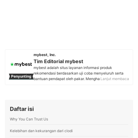
mybest, Inc.
Tim Editorial mybest
mybest adalah situs layanan informasi produk
rekomendasi berdasarkan uji coba menyeluruh serta
Penyunting
bantuan pendapat oleh pakar. Menghasilkan konten
Lanjut membaca
setiap hari, mybest menyediakan pengalaman memilih
terbaik bagi lebih dari 3 juta user per bulannya.
Berbagai tema konten, mulai dari kosmetik, kebutuhan
sehari-hari, elektronik rumah tangga, hingga jasa bisa
ditemukan di mybest.
Daftar isi
Profil Tim Editorial mybest
Why You Can Trust Us
Kelebihan dan kekurangan dari clodi