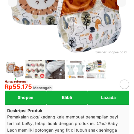
Sumber:
shopee.co.id
Harga referensi
Rp55.175
Menengah
Shopee
Blibli
Lazada
Deskripsi Produk
Pemakaian
clodi
kadang kala membuat penampilan bayi
terlihat
bulky
, tetapi tidak dengan produk ini.
Clodi
Baby
Leon memiliki potongan yang fit di tubuh anak sehingga