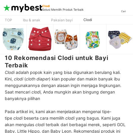
Clodi
Solusi Memilih Produk Terbaik
Cari
Clodi
TOP
Ibu & anak
Pakaian bayi
10 Rekomendasi Clodi untuk Bayi
Terbaik
Clodi
adalah popok kain yang bisa digunakan berulang kali.
Kini,
clodi
(
cloth diaper
) kian populer dan makin banyak ibu
menggunakannya dengan alasan ingin menjaga lingkungan.
Saat mencari
clodi,
Anda mungkin akan bingung dengan
banyaknya pilihan
Pada artikel ini, kami akan menjelaskan mengenai tipe-
tipe
clodi
beserta cara memilih
clodi
yang bagus. Kami juga
akan mengulas
clodi
terbaik dari berbagai merek, seperti GOL
Baby, Little Hippo, dan Baby Leon. Rekomendasi produk ini