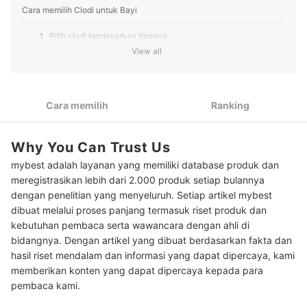
Cara memilih Clodi untuk Bayi
1
Pilih clodi berdasarkan tipenya
View all
2
Perhatikan bahan yang digunakan
3
Sesuaikan dengan ukuran bayi
Cara memilih
Ranking
Peringkat Clodi untuk Bayi Terbaik
Why You Can Trust Us
Baca juga rekomendasi perlengkapan & perawatan bayi lainnya di
sini
mybest adalah layanan yang memiliki database produk dan
meregistrasikan lebih dari 2.000 produk setiap bulannya
dengan penelitian yang menyeluruh. Setiap artikel mybest
dibuat melalui proses panjang termasuk riset produk dan
kebutuhan pembaca serta wawancara dengan ahli di
bidangnya. Dengan artikel yang dibuat berdasarkan fakta dan
hasil riset mendalam dan informasi yang dapat dipercaya, kami
memberikan konten yang dapat dipercaya kepada para
pembaca kami.