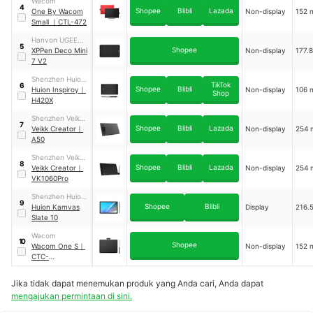
Wacom
4
Shopee
Blibli
Lazada
One By Wacom
Non-display
152
Small
｜
CTL-472
Hanvon UGEE
5
Shopee
Technology
XPPen Deco Mini
Non-display
177.
7 V2
Shenzhen Huion
TikTok
6
Shopee
Blibli
Trend
Huion Inspiroy
｜
Non-display
106
Shop
Technology
H420X
Shenzhen Veikk
7
Shopee
Blibli
Lazada
Technology
Veikk Creator
｜
Non-display
254
A50
Shenzhen Veikk
8
Shopee
Blibli
Lazada
Technology
Veikk Creator
｜
Non-display
254
VK1060Pro
Shenzhen Huion
9
Shopee
Blibli
Trend
Huion Kamvas
Display
216.
Technology
Slate 10
Wacom
10
Shopee
Wacom One S
｜
Non-display
152
CTC-
4110WL/WOC
Jika tidak dapat menemukan produk yang Anda cari, Anda dapat
mengajukan permintaan di sini.