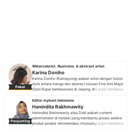
Watercolorist, illustrator, & abstract artist
Karina Doniho
Karina Doniho (Karinpyong) adalah artist dengan fusion
style antara manga dan abstract lulusan Fine Arts Major
Pakar
(Seni Rupa) berbeasiswa di Jepang. Artist yang aktif
Lanjut membaca
berkaya dalam proyek freelance ini pernah di-featured
oleh Instagram official untuk Jepang dan AS, serta
Editor mybest Indonesia
mengilustrasikan cover chapter buku Steve Aoki "Blue:
Hanindita Rakhmawity
The Color of Noise". Terpilih sebagai salah satu dari
Hanindita Rakhmawity atau Didit adalah content
100 artist proyek MASK WEAR TOKYO, Karina
administrator di mybest yang membantu proses seleksi
Penyunting
menegaskan posisinya di kancah seni global dengan
produk-produk rekomendasi, khususnya topik
Lanjut membaca
gaya yang unik.
kecantikan, skincare, serta gadget. Sejak kuliah, ia
Profil Karina Doniho