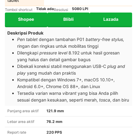
tablet
Tidak ada
5080 LPI
Tombol shortcut
Resolusi
Shopee
Blibli
Lazada
Deskripsi Produk
Pen tablet
dengan tambahan P01
battery-free stylus,
ringan dan ringkas untuk mobilitas tinggi
Dilengkapi
pressure level
8.192 untuk hasil goresan
yang halus dan detail gambar bagus
Dibekali koneksi stabil menggunakan USB-C
plug and
play
yang mudah dan praktis
Kompatibel dengan Windows 7+, macOS 10.10+,
Android 6.0+, Chrome OS 88+, dan Linux
Tersedia varian warna
vibrant
yang bisa Anda pilih
sesuai dengan kesukaan, seperti merah,
tosca
, dan biru
Panjang area aktif
121.9 mm
Lebar area aktif
76.2 mm
Report rate
220 PPS