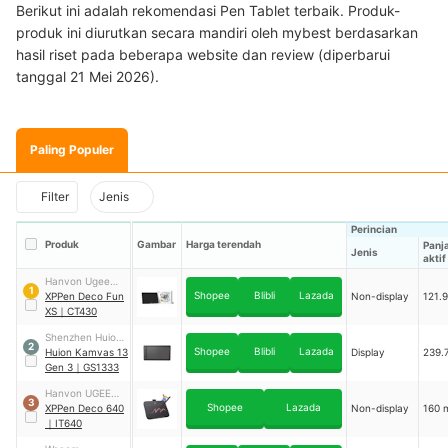
Berikut ini adalah rekomendasi Pen Tablet terbaik. Produk-
produk ini diurutkan secara mandiri oleh mybest berdasarkan
hasil riset pada beberapa website dan review (diperbarui
tanggal 21 Mei 2026).
Paling Populer
Filter
Jenis
Perincian
Produk
Gambar
Harga terendah
Panj
Jenis
aktif
Hanvon Ugee
1
Shopee
Blibli
Lazada
Technology
XPPen Deco Fun
Non-display
121.
XS
｜
CT430
Shenzhen Huion
2
Shopee
Blibli
Lazada
Trend
Huion Kamvas 13
Display
239.
Technology
Gen 3
｜
GS1333
Hanvon UGEE
3
Shopee
Lazada
Technology
XPPen Deco 640
Non-display
160
｜
IT640