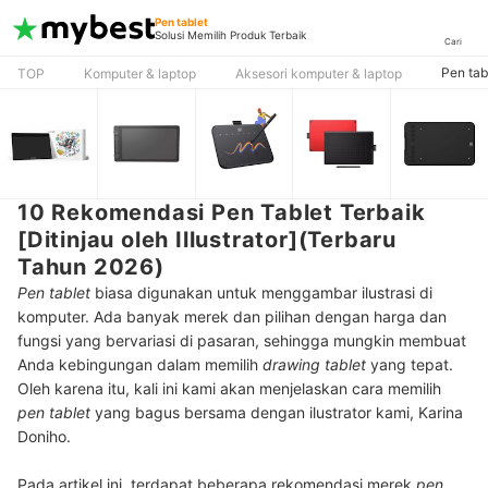
Pen tablet
Solusi Memilih Produk Terbaik
Cari
Pen tab
TOP
Komputer & laptop
Aksesori komputer & laptop
10 Rekomendasi Pen Tablet Terbaik
[Ditinjau oleh Illustrator](Terbaru
Tahun 2026)
Pen tablet
biasa digunakan untuk menggambar ilustrasi di
komputer. Ada banyak merek dan pilihan dengan harga dan
fungsi yang bervariasi di pasaran, sehingga mungkin membuat
Anda kebingungan dalam memilih
drawing tablet
yang tepat.
Oleh karena itu, kali ini kami akan menjelaskan cara memilih
pen tablet
yang bagus bersama dengan ilustrator kami, Karina
Doniho.
Pada artikel ini, terdapat beberapa rekomendasi merek
pen