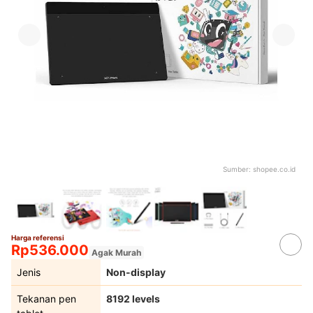
Sumber:
shopee.co.id
Harga referensi
Rp536.000
Agak Murah
Jenis
Non-display
Tekanan pen
8192 levels