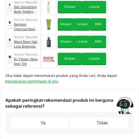
Nature Republic
7
Shopee
Lazada
Skin Smoothing
Body Peeling
Mist
Nature Republic
8
Shopee
Lazada
Blibli
Bamboo
Charcoal Mud
Pack
Nature Republic
9
Shopee
Lazada
Blibli
Black Bean Hair
Loss Shampoo
Nature Republic
10
Shopee
Lazada
By Flower Glass
Dew Tint
Jika tidak dapat menemukan produk yang Anda cari, Anda dapat
mengajukan permintaan di sini.
Apakah peringkat rekomendasi produk ini berguna
sebagai referensi?
Ya
Tidak