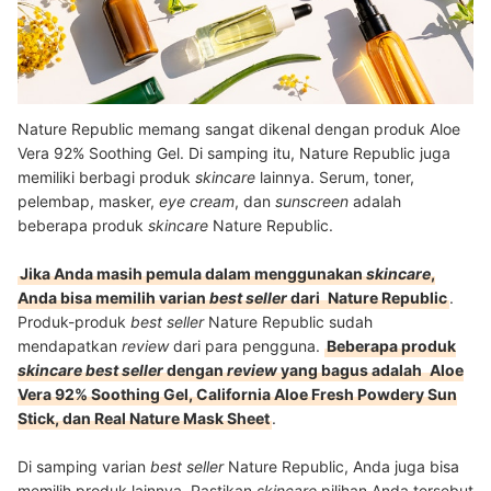
Nature Republic memang sangat dikenal dengan produk Aloe
Vera 92% Soothing Gel. Di samping itu, Nature Republic juga
memiliki berbagi produk
skincare
lainnya. Serum, toner,
pelembap, masker,
eye cream
, dan
sunscreen
adalah
beberapa produk
skincare
Nature Republic.
Jika Anda masih pemula dalam menggunakan
skincare
,
Anda bisa memilih varian
best seller
dari
Nature Republic
.
Produk-produk
best seller
Nature Republic
sudah
mendapatkan
review
dari para pengguna.
Beberapa produk
skincare
best seller
dengan
review
yang bagus adalah
Aloe
Vera 92% Soothing Gel, California Aloe Fresh Powdery Sun
Stick, dan Real Nature Mask Sheet
.
Di samping varian
best seller
Nature Republic, Anda juga bisa
memilih produk lainnya. Pastikan
skincare
pilihan Anda tersebut