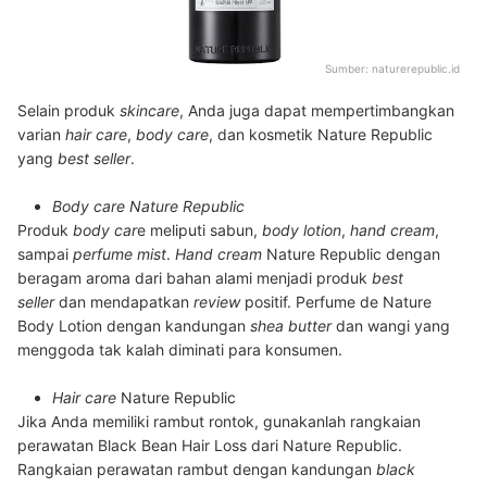
Sumber:
naturerepublic.id
Selain produk
skincare
, Anda juga dapat mempertimbangkan
varian
hair care
,
body care
, dan kosmetik Nature Republic
yang
best seller
.
Body care
Nature Republic
Produk
body car
e meliputi sabun,
body lotion
,
hand cream
,
sampai
perfume mist
.
Hand cream
Nature Republic dengan
beragam aroma dari bahan alami menjadi produk
best
seller
dan mendapatkan
review
positif. Perfume de Nature
Body Lotion dengan kandungan
shea butter
dan wangi yang
menggoda tak kalah diminati para konsumen.
Hair care
Nature Republic
Jika Anda memiliki rambut rontok, gunakanlah rangkaian
perawatan Black Bean Hair Loss
dari Nature Republic.
Rangkaian perawatan rambut dengan kandungan
black