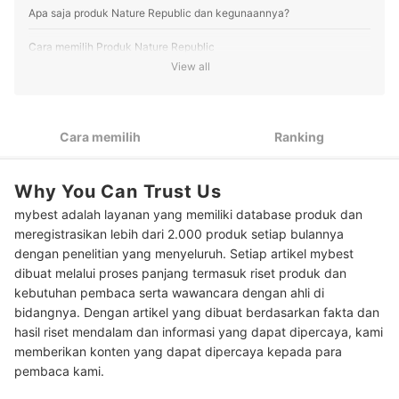
Apa saja produk Nature Republic dan kegunaannya?
Cara memilih Produk Nature Republic
View all
Ketahui varian skincare best seller yang direkomendasikan
1
dari Nature Republic: Multipurpose gel, sheet mask, hingga
sunscreen
Cara memilih
Ranking
Cek bahan aktifnya dan sesuaikan dengan masalah kulit:
2
Berminyak, kering, kusam, jerawat, aging
Why You Can Trust Us
Cek juga varian hair care, body care, dan kosmetik untuk
3
perawatan lainnya
mybest adalah layanan yang memiliki database produk dan
meregistrasikan lebih dari 2.000 produk setiap bulannya
Hati-hati produk palsu! Pilih produk Nature Republic dari
4
official store yang terjamin asli
dengan penelitian yang menyeluruh. Setiap artikel mybest
dibuat melalui proses panjang termasuk riset produk dan
Peringkat Produk Nature Republic Terbaik
kebutuhan pembaca serta wawancara dengan ahli di
bidangnya. Dengan artikel yang dibuat berdasarkan fakta dan
Bolehkah memakai Aloe vera gel setiap hari?
hasil riset mendalam dan informasi yang dapat dipercaya, kami
memberikan konten yang dapat dipercaya kepada para
pembaca kami.