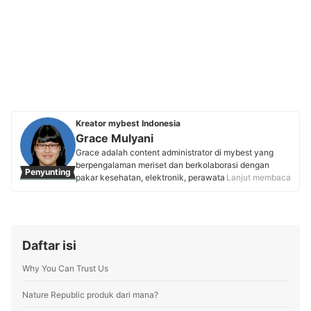
Kreator mybest Indonesia
Grace Mulyani
Grace adalah content administrator di mybest yang
berpengalaman meriset dan berkolaborasi dengan
Penyunting
pakar kesehatan, elektronik, perawatan tubuh,
Lanjut membaca
makanan, dan fashion. Sejak masa studinya, ia
mengembangkan passion menulis yang telah
diwujudkan sebagai content creator di Lemon8 dan
content writer mybest. Kini, Grace berkomitmen untuk
menyajikan rekomendasi produk yang akurat demi
Daftar isi
menjamin setiap artikel yang dipandunya membantu
pembaca mybest membuat keputusan belanja yang
Why You Can Trust Us
tepat.
Profil Grace Mulyani
Nature Republic produk dari mana?