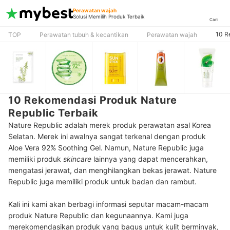
Perawatan wajah
Solusi Memilih Produk Terbaik
Cari
10 R
TOP
Perawatan tubuh & kecantikan
Perawatan wajah
10 Rekomendasi Produk Nature
Republic Terbaik
Nature Republic adalah merek produk perawatan asal Korea
Selatan. Merek ini awalnya sangat terkenal dengan produk
Aloe Vera 92% Soothing Gel. Namun, Nature Republic juga
memiliki produk
skincare
lainnya yang dapat mencerahkan,
mengatasi jerawat, dan menghilangkan bekas jerawat. Nature
Republic juga memiliki produk untuk badan dan rambut.
Kali ini kami akan berbagi informasi seputar macam-macam
produk Nature Republic dan kegunaannya. Kami juga
merekomendasikan produk yang bagus untuk kulit berminyak,