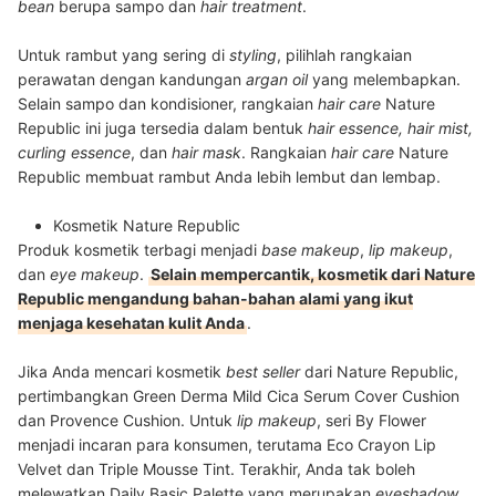
bean
berupa sampo dan
hair treatment
.
Untuk rambut yang sering di
styling
, pilihlah rangkaian
perawatan dengan kandungan
argan oil
yang melembapkan.
Selain sampo dan kondisioner, rangkaian
hair care
Nature
Republic ini juga tersedia dalam bentuk
hair essence, hair mist,
curling essence
, dan
hair mask
. Rangkaian
hair care
Nature
Republic membuat rambut Anda lebih lembut dan lembap.
Kosmetik
Nature Republic
Produk kosmetik terbagi menjadi
base makeup
,
lip makeup
,
dan
eye makeup
.
Selain mempercantik, kosmetik dari Nature
Republic mengandung bahan-bahan alami yang ikut
menjaga kesehatan kulit Anda
.
Jika Anda mencari kosmetik
best seller
dari Nature Republic,
pertimbangkan Green Derma Mild Cica Serum Cover Cushion
dan Provence Cushion. Untuk
lip makeup
, seri By Flower
menjadi incaran para konsumen, terutama Eco Crayon Lip
Velvet dan Triple Mousse Tint. Terakhir, Anda tak boleh
melewatkan Daily Basic Palette yang merupakan
eyeshadow