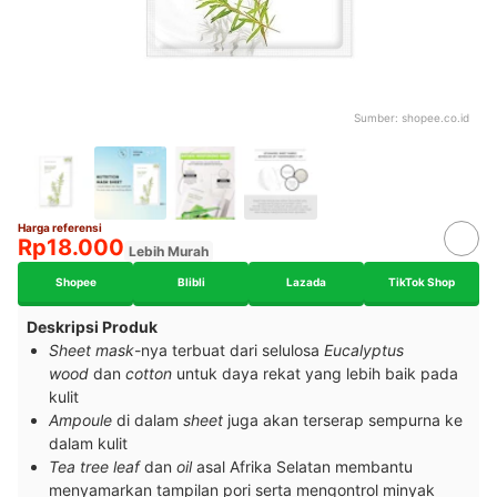
Sumber:
shopee.co.id
Harga referensi
Rp18.000
Lebih Murah
Shopee
Blibli
Lazada
TikTok Shop
Deskripsi Produk
Sheet mask
-nya terbuat dari selulosa
Eucalyptus
wood
dan
cotton
untuk daya rekat yang lebih baik pada
kulit
Ampoule
di dalam
sheet
juga akan terserap sempurna ke
dalam kulit
Tea tree leaf
dan
oil
asal Afrika Selatan membantu
menyamarkan tampilan pori serta mengontrol minyak