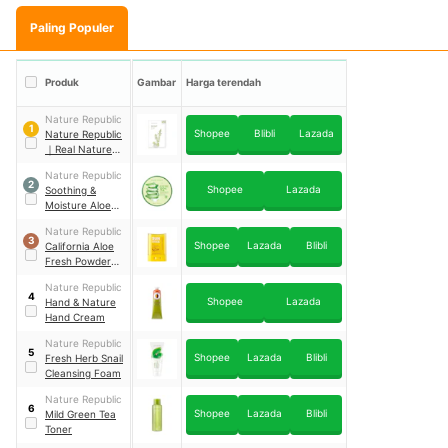
Paling Populer
Produk
Gambar
Harga terendah
Nature Republic
1
Shopee
Blibli
Lazada
Nature Republic
｜
Real Nature
Mask Sheet Tea
Nature Republic
Tree
2
Shopee
Lazada
Soothing &
Moisture Aloe
Vera 92%
Nature Republic
Soothing Gel
3
Shopee
Lazada
Blibli
California Aloe
Fresh Powdery
Sun Stick
Nature Republic
SPF50+ PA++++
4
Shopee
Lazada
Hand & Nature
Hand Cream
Nature Republic
5
Shopee
Lazada
Blibli
Fresh Herb Snail
Cleansing Foam
Nature Republic
6
Shopee
Lazada
Blibli
Mild Green Tea
Toner