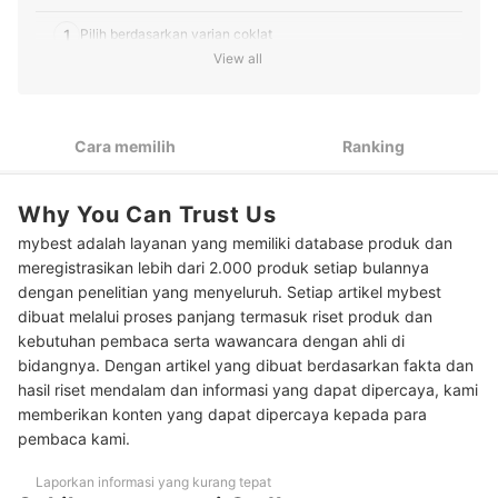
1
Pilih berdasarkan varian coklat
View all
2
Ketahui tipe pack dari coklat Cadbury
3
Pertimbangkan produk dietary sesuai kebutuhan
Cara memilih
Ranking
10 Rekomendasi coklat Cadbury terbaik
Why You Can Trust Us
Baca juga rekomendasi olahan coklat lainnya di sini
mybest adalah layanan yang memiliki database produk dan
Kesimpulan
meregistrasikan lebih dari 2.000 produk setiap bulannya
dengan penelitian yang menyeluruh. Setiap artikel mybest
dibuat melalui proses panjang termasuk riset produk dan
kebutuhan pembaca serta wawancara dengan ahli di
bidangnya. Dengan artikel yang dibuat berdasarkan fakta dan
hasil riset mendalam dan informasi yang dapat dipercaya, kami
memberikan konten yang dapat dipercaya kepada para
pembaca kami.
Laporkan informasi yang kurang tepat