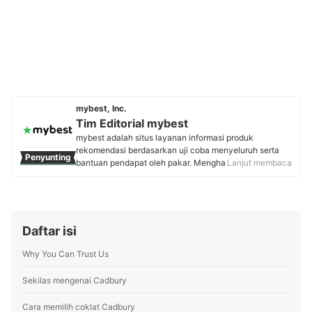
mybest, Inc.
Tim Editorial mybest
mybest adalah situs layanan informasi produk
rekomendasi berdasarkan uji coba menyeluruh serta
Penyunting
bantuan pendapat oleh pakar. Menghasilkan konten
Lanjut membaca
setiap hari, mybest menyediakan pengalaman memilih
terbaik bagi lebih dari 3 juta user per bulannya.
Berbagai tema konten, mulai dari kosmetik, kebutuhan
sehari-hari, elektronik rumah tangga, hingga jasa bisa
ditemukan di mybest.
Daftar isi
Profil Tim Editorial mybest
Why You Can Trust Us
Sekilas mengenai Cadbury
Cara memilih coklat Cadbury