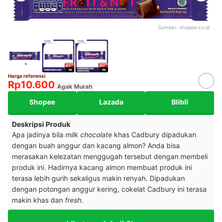
Sumber:
shopee.co.id
Harga referensi
Rp10.600
Agak Murah
Shopee
Lazada
Blibli
Deskripsi Produk
Apa jadinya bila
milk chocolate
khas Cadbury dipadukan
dengan buah anggur dan kacang almon? Anda bisa
merasakan kelezatan menggugah tersebut dengan membeli
produk ini. Hadirnya kacang almon membuat produk ini
terasa lebih gurih sekaligus makin renyah. Dipadukan
dengan potongan anggur kering, cokelat Cadbury ini terasa
makin khas dan
fresh
.