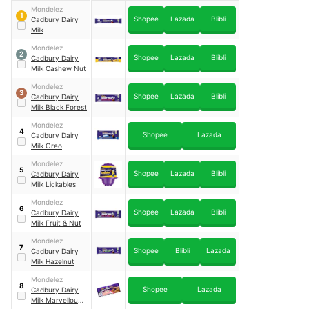
Mondelez
1
Shopee
Lazada
Blibli
Cadbury Dairy
Milk
Mondelez
2
Shopee
Lazada
Blibli
Cadbury Dairy
Milk Cashew Nut
Mondelez
3
Shopee
Lazada
Blibli
Cadbury Dairy
Milk Black Forest
Mondelez
4
Shopee
Lazada
Cadbury Dairy
Milk Oreo
Mondelez
5
Shopee
Lazada
Blibli
Cadbury Dairy
Milk Lickables
Mondelez
6
Shopee
Lazada
Blibli
Cadbury Dairy
Milk Fruit & Nut
Mondelez
7
Shopee
Blibli
Lazada
Cadbury Dairy
Milk Hazelnut
Mondelez
8
Shopee
Lazada
Cadbury Dairy
Milk Marvellous