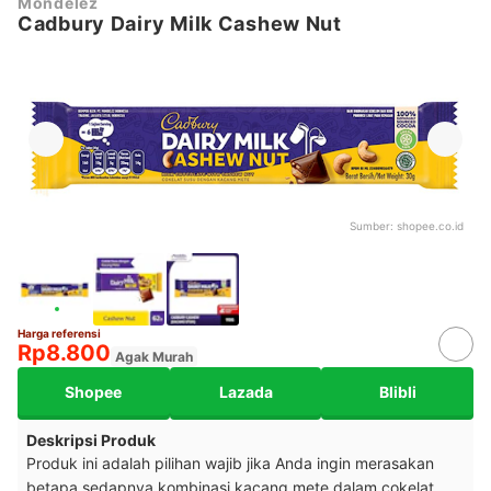
Mondelez
Cadbury Dairy Milk Cashew Nut
Sumber:
shopee.co.id
Harga referensi
Rp8.800
Agak Murah
Shopee
Lazada
Blibli
Deskripsi Produk
Produk ini adalah pilihan wajib jika Anda ingin merasakan
betapa sedapnya kombinasi kacang mete dalam cokelat