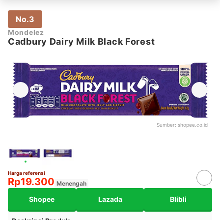
No.3
Mondelez
Cadbury Dairy Milk Black Forest
Sumber:
shopee.co.id
Harga referensi
Rp19.300
Menengah
Shopee
Lazada
Blibli