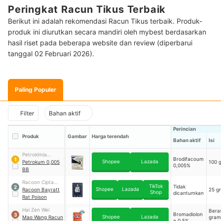
Peringkat Racun Tikus Terbaik
Berikut ini adalah rekomendasi Racun Tikus terbaik. Produk-
produk ini diurutkan secara mandiri oleh mybest berdasarkan
hasil riset pada beberapa website dan review (diperbarui
tanggal 02 Februari 2026).
Paling Populer
Filter
Bahan aktif
Perincian
Produk
Gambar
Harga terendah
Bahan aktif
Isi
Petrokimia
Brodifacoum
1
Shopee
Lazada
Kayaku
Petrokum 0,005
100 
0,005%
BB
Racoon Cipta
TikTok
Tidak
2
Shopee
Lazada
Selaras
Racoon Bayratt
25 g
Shop
dicantumkan
Rat Poison
Hai Zen Wei
Beras
Bromadiolon
3
Shopee
Lazada
Mao Wang Racun
gram
e 0,5%