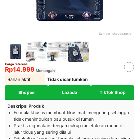
Sumber:
shopee.co.id
Harga referensi
Rp14.999
Menengah
Bahan aktif
Tidak dicantumkan
Shopee
Lazada
TikTok Shop
Deskripsi Produk
Formula khusus membuat tikus mati mengering sehingga
tidak menimbulkan bau busuk di rumah
Praktis digunakan dengan cukup meletakkan racun di
jalur tikus yang sering dilalui
Dibekali
pet repellent
formula sehingga kucing dan anjing