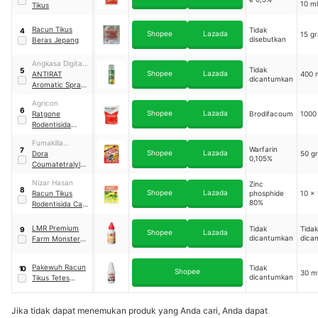
10 ml
Tikus
Racun Tikus
Tidak
4
Shopee
Lazada
15 g
disebutkan
Beras Jepang
Angkasa Digital
Tidak
5
Shopee
Lazada
Niaga
ANTIRAT
400 
dicantumkan
Aromatic Spray
Pengusir Tikus
Agricon
6
Shopee
Lazada
Ratgone
Brodifacoum
1000
Rodentisida
Antikoagulan
Fumakilla
0,005 BB
Warfarin
7
Shopee
Lazada
Indonesia
Dora
50 g
0,105%
Coumatetralyl
0.05%
Nizar Hasan
Zinc
8
Shopee
Lazada
Racun Tikus
phosphide
10 x 
80%
Rodentisida Cap
Padi
LMR Premium
Tidak
Tidak
9
Shopee
Lazada
dicantumkan
dica
Farm Monster
Rat
Pakewuh Racun
Tidak
10
Shopee
30 m
dicantumkan
Tikus Tetes
Termirat
Jika tidak dapat menemukan produk yang Anda cari, Anda dapat