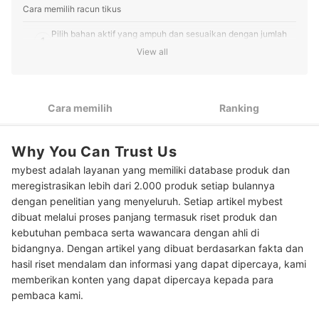
Cara memilih racun tikus
Pilih bahan aktif yang ampuh dan sesuaikan dengan jumlah
1
koloni tikus
View all
2
Sesuaikan bentuk racun tikus dengan area penempatannya
Peringkat Racun Tikus Terbaik
Cara memilih
Ranking
Apakah racun tikus bisa larut dalam air?
Why You Can Trust Us
Baca juga rekomendasi racun tikus lainnya di sini
mybest adalah layanan yang memiliki database produk dan
meregistrasikan lebih dari 2.000 produk setiap bulannya
dengan penelitian yang menyeluruh. Setiap artikel mybest
dibuat melalui proses panjang termasuk riset produk dan
kebutuhan pembaca serta wawancara dengan ahli di
bidangnya. Dengan artikel yang dibuat berdasarkan fakta dan
hasil riset mendalam dan informasi yang dapat dipercaya, kami
memberikan konten yang dapat dipercaya kepada para
pembaca kami.