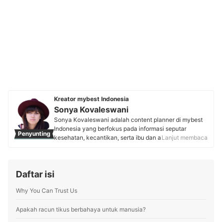
Kreator mybest Indonesia
Sonya Kovaleswani
Sonya Kovaleswani adalah content planner di mybest
Indonesia yang berfokus pada informasi seputar
Penyunting
kesehatan, kecantikan, serta ibu dan anak. Dengan
Lanjut membaca
lebih dari 5 tahun pengalaman mengelola blog fashion
dan beauty, ia telah berkolaborasi dengan brand
ternama seperti Emina dan Sociolla. Saat ini, ia aktif
Daftar isi
meriset pasar, menganalisis tren, dan mewawancarai
pakar, seperti Dokter Kulit sampai Dokter Anak untuk
Why You Can Trust Us
menghadirkan konten informatif dan tepercaya.
Profil Sonya Kovaleswani
Apakah racun tikus berbahaya untuk manusia?