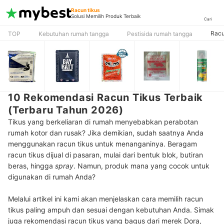
Racun tikus
Solusi Memilih Produk Terbaik
Cari
Racu
TOP
Kebutuhan rumah tangga
Pestisida rumah tangga
10 Rekomendasi Racun Tikus Terbaik
(Terbaru Tahun 2026)
Tikus yang berkeliaran di rumah menyebabkan perabotan
rumah kotor dan rusak? Jika demikian, sudah saatnya Anda
menggunakan racun tikus untuk menanganinya. Beragam
racun tikus dijual di pasaran, mulai dari bentuk blok, butiran
beras, hingga
spray
. Namun, produk mana yang cocok untuk
digunakan di rumah Anda?
Melalui artikel ini kami akan menjelaskan cara memilih racun
tikus paling ampuh dan sesuai dengan kebutuhan Anda. Simak
juga rekomendasi racun tikus yang bagus dari merek Dora,