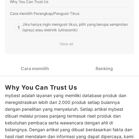
Why You Can Trust Us
menyusun panduan cara memilih produk serta
mengolah informasi dari berbagai sumber terpercaya
untuk membantu pembaca mybest menemukan produk
Cara memilih Perangkap/Pengusir Tikus
terbaik yang sesuai dengan preferensi dan kebutuhan
Jika hanya ingin mengusir tikus, pilih yang berupa semprotan
mereka.
1
(spray) atau elektrik (ultrasonik)
Profil Gita Laras
Untuk menjebak dan menangkap tikus, utamakan yang
2
View all
berbentuk perangkap
Jika tikus selalu bisa meloloskan diri dari jebakan,
3
pertimbangkan pemakaian racun tikus
Cara memilih
Ranking
Peringkat Perangkap/Pengusir Tikus Terbaik
Why You Can Trust Us
Baca juga rekomendasi produk pembasmi hama lainnya di sini
mybest adalah layanan yang memiliki database produk dan
meregistrasikan lebih dari 2.000 produk setiap bulannya
dengan penelitian yang menyeluruh. Setiap artikel mybest
dibuat melalui proses panjang termasuk riset produk dan
kebutuhan pembaca serta wawancara dengan ahli di
bidangnya. Dengan artikel yang dibuat berdasarkan fakta dan
hasil riset mendalam dan informasi yang dapat dipercaya, kami