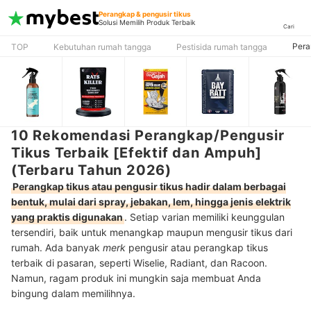
Perangkap & pengusir tikus
Solusi Memilih Produk Terbaik
Cari
Pera
TOP
Kebutuhan rumah tangga
Pestisida rumah tangga
10 Rekomendasi Perangkap/Pengusir
Tikus Terbaik [Efektif dan Ampuh]
(Terbaru Tahun 2026)
Perangkap tikus atau pengusir tikus hadir dalam berbagai
bentuk, mulai dari spray, jebakan, lem, hingga jenis elektrik
yang praktis digunakan
. Setiap varian memiliki keunggulan
tersendiri, baik untuk menangkap maupun mengusir tikus dari
rumah. Ada banyak
merk
pengusir atau perangkap tikus
terbaik di pasaran, seperti Wiselie, Radiant, dan Racoon.
Namun, ragam produk ini mungkin saja membuat Anda
bingung dalam memilihnya.