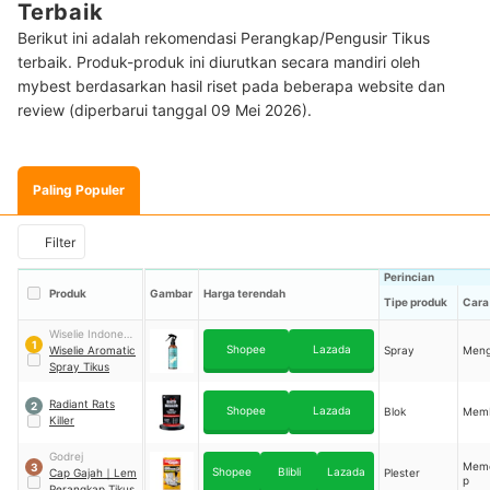
Terbaik
Berikut ini adalah rekomendasi Perangkap/Pengusir Tikus
terbaik. Produk-produk ini diurutkan secara mandiri oleh
mybest berdasarkan hasil riset pada beberapa website dan
review (diperbarui tanggal 09 Mei 2026).
Paling Populer
Filter
Perincian
Produk
Gambar
Harga terendah
Tipe produk
Cara
Wiselie Indonesia
1
Shopee
Lazada
Gemilang
Wiselie Aromatic
Spray
Meng
Spray Tikus
Radiant Rats
2
Shopee
Lazada
Blok
Mem
Killer
Godrej
Mem
3
Shopee
Blibli
Lazada
Cap Gajah
｜
Lem
Plester
p
Perangkap Tikus