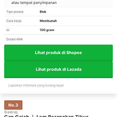
atau tempat penyimpanan
Tipe produk
Blok
Cara kerja
Membunuh
Isi
100 gram
Durasi efek
Lihat produk di Shopee
Lihat produk di Lazada
Laporkan informasi yang kurang tepat
No.3
Godrej
Cap Gajah
｜
Lem Perangkap Tikus