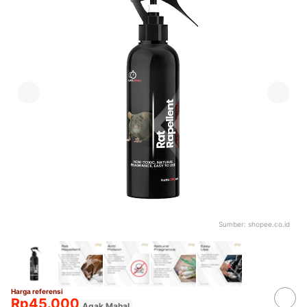
Sumber:
shopee.co.id
Harga referensi
Rp45.000
Agak Mahal