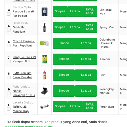
Racoon Cipta
TikTok
Lilin atau
4
Shopee
Lazada
Selaras
Racoon Bayratt
Mem
Shop
wax
Rat Poison
Oxide Push
TikTok
5
Shopee
Lazada
Boundaries
Oxide Rat
Spray, Cair
Men
Shop
Repellent
Gelombang
Chiyo Ultrasonic
6
Shopee
Lazada
ultrasonik,
Meng
Pest Repellent
Elektrik
Pengusir Tikus Pil
7
Shopee
Lazada
Kamper
Meng
Kamper 2in1
Multifungsi
LMR Premium
8
Shopee
Lazada
Cair
Mem
Farm Monster
Rat
Rohartindo
Perangkap
Mem
9
Shopee
Lazada
Nusantara Luas
Nankai
manual
p
Perangkap Tikus
Jakarta Digital
TikTok
Mem
10
Shopee
Lazada
Nusantara
TaffHOME
Perangkap
Shop
p
Mouse Trap
Cage
｜
HU1999
Jika tidak dapat menemukan produk yang Anda cari, Anda dapat
mengajukan permintaan di sini.