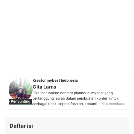
Kreator mybest Indonesia
Gita Laras
Gita merupakan content planner di mybest yang
bertanggung jawab dalam pembuatan konten untuk
Penyunting
berbagai topik, seperti fashion, kecantikan, kesehatan,
Lanjut membaca
makanan, dan minuman. Sebelum bergabung dengan
mybest, Gita memiliki pengalaman 10 tahun di bidang
penulisan, termasuk sebagai jurnalis di beberapa media
Daftar isi
dan SEO Content Editor yang mengurusi product
content di iPrice Indonesia. Saat ini, Gita fokus