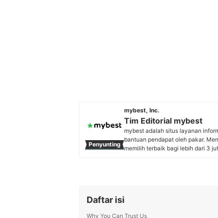
mybest, Inc.
Tim Editorial mybest
mybest adalah situs layanan info
bantuan pendapat oleh pakar. Me
Penyunting
memilih terbaik bagi lebih dari 3 j
kebutuhan sehari-hari, elektronik
Profil Tim Editorial mybest
Daftar isi
Why You Can Trust Us