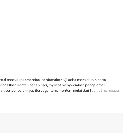
rmasi produk rekomendasi berdasarkan uji coba menyeluruh serta
nghasilkan konten setiap hari, mybest menyediakan pengalaman
uta user per bulannya. Berbagai tema konten, mulai dari kosmetik,
Lanjut membaca
 rumah tangga, hingga jasa bisa ditemukan di mybest.