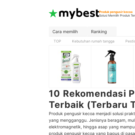
Produk pengusir kecoa
Solusi Memilih Produk Te
Cara memilih
Ranking
TOP
Kebutuhan rumah tangga
Pesti
10 Rekomendasi P
Terbaik (Terbaru
Produk pengusir kecoa menjadi solusi pra
yang mengganggu. Jenisnya beragam, mulai
elektromagnetik, hingga asap yang mampu
produk pengusir kecoa yang bagus di pasar