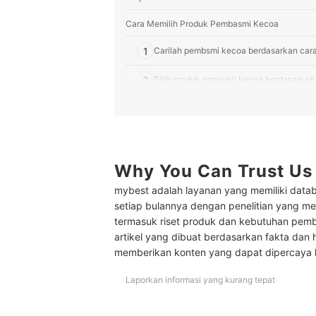
Cara Memilih Produk Pembasmi Kecoa
1
Carilah pembsmi kecoa berdasarkan cara
2
Pilih produk pengusir kecoa berdasarka
3
Cari tahu cara pengaplikasiannya
4
Perhatikan klaim produknya
Why You Can Trust Us
Peringkat Produk Pengusir Kecoa Terbaik
mybest adalah layanan yang memiliki datab
Pertanyaan umum seputar mengusir kecoa
setiap bulannya dengan penelitian yang men
Mengapa di rumah banyak kecoa?
termasuk riset produk dan kebutuhan pem
artikel yang dibuat berdasarkan fakta dan 
Berapa lama kecoa mati setelah disemprot?
memberikan konten yang dapat dipercaya
Baca juga rekomendasi pembasmi hama lainnya d
Laporkan informasi yang kurang tepat