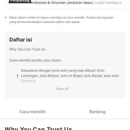
Penyunting
juga kerap menjadi narasumber dalam acara kuliner.
makanan & minuman, peralatan dapur, skincare, body
Lanjut membaca
Profil Dionisius Denizar
care, dan parfum. Culinary enthusiast ini membuktikan
passion dalam bidang kuliner dengan membangun
Pakar dalam artikel ini hanya meninjau isi cara memilih. Produk dan layanan 
brand roti "Rotibati" yang menggunakan ragi alami.
yang direkomendasikan bukanlah pilihan dari pakar.
Kombinasi keahlian teknis dan passion pada dunia
lifestyle menjadikan ulasannya sebagai panduan
tepercaya bagi pembaca mybest untuk produk sehari-
Daftar isi
hari yang berkualitas.
Profil Ulil Maulida
Why You Can Trust Us
Cara memilih bumbu soto instan
Sesuaikan dengan jenis soto yang mau dibuat: Soto
1
Lamongan, soto Betawi, soto mi Bogor, soto Banjar, atau soto
Bandung
View all
Pilih bumbu soto berbentuk pasta untuk memperoleh kuah
2
yang pekat
3
Bila Anda ingin soto kuah bening, gunakan bumbu bubuk
Cara memilih
Ranking
Peringkat Bumbu Soto Instan Terbaik
Why You Can Trust Us