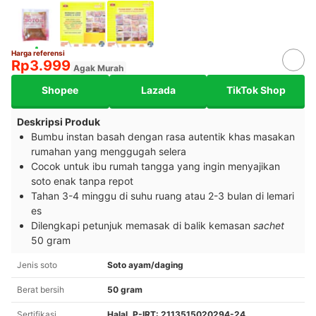
Harga referensi
Rp3.999
Agak Murah
Shopee
Lazada
TikTok Shop
Deskripsi Produk
Bumbu instan basah dengan rasa autentik khas masakan
rumahan yang menggugah selera
Cocok untuk ibu rumah tangga yang ingin menyajikan
soto enak tanpa repot
Tahan 3-4 minggu di suhu ruang atau 2-3 bulan di lemari
es
Dilengkapi petunjuk memasak di balik kemasan
sachet
50 gram
Jenis soto
Soto ayam/daging
Berat bersih
50 gram
Sertifikasi
Halal, P-IRT: 2113515020294-24