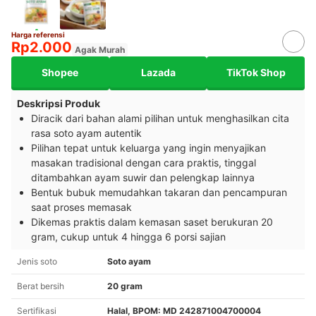
Harga referensi
Rp2.000
Agak Murah
Shopee
Lazada
TikTok Shop
Deskripsi Produk
Diracik dari bahan alami pilihan untuk menghasilkan cita
rasa soto ayam autentik
Pilihan tepat untuk keluarga yang ingin menyajikan
masakan tradisional dengan cara praktis, tinggal
ditambahkan ayam suwir dan pelengkap lainnya
Bentuk bubuk memudahkan takaran dan pencampuran
saat proses memasak
Dikemas praktis dalam kemasan saset berukuran 20
gram, cukup untuk 4 hingga 6 porsi sajian
Jenis soto
Soto ayam
Berat bersih
20 gram
Sertifikasi
Halal, BPOM: MD 242871004700004