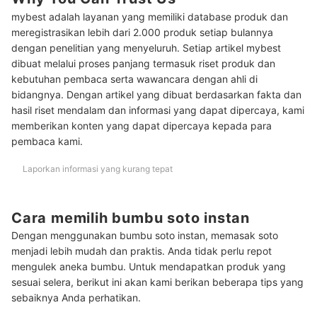
Bagaimana tips membuat soto sendiri?
mybest adalah layanan yang memiliki database produk dan
Baca juga rekomendasi aneka bumbu instan lainnya di sini
meregistrasikan lebih dari 2.000 produk setiap bulannya
dengan penelitian yang menyeluruh. Setiap artikel mybest
Kesimpulan
dibuat melalui proses panjang termasuk riset produk dan
kebutuhan pembaca serta wawancara dengan ahli di
bidangnya. Dengan artikel yang dibuat berdasarkan fakta dan
hasil riset mendalam dan informasi yang dapat dipercaya, kami
memberikan konten yang dapat dipercaya kepada para
pembaca kami.
Laporkan informasi yang kurang tepat
Cara memilih bumbu soto instan
Dengan menggunakan bumbu soto instan, memasak soto
menjadi lebih mudah dan praktis. Anda tidak perlu repot
mengulek aneka bumbu. Untuk mendapatkan produk yang
sesuai selera, berikut ini akan kami berikan beberapa tips yang
sebaiknya Anda perhatikan.