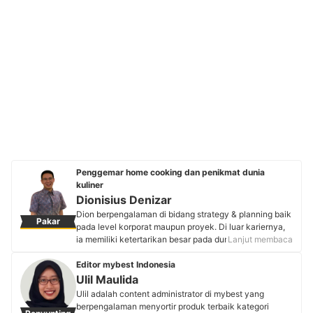
Penggemar home cooking dan penikmat dunia
kuliner
Dionisius Denizar
Dion berpengalaman di bidang strategy & planning baik
Pakar
pada level korporat maupun proyek. Di luar kariernya,
ia memiliki ketertarikan besar pada dunia kuliner,
Lanjut membaca
khususnya kecap dan bumbu masakan Nusantara.
Minat ini tumbuh sejak kecil dari keluarganya dan
Editor mybest Indonesia
semakin berkembang saat ia menempuh studi S2 di
Ulil Maulida
Belanda pada tahun 2017. Saat ini, Dion aktif bekerja di
Ulil adalah content administrator di mybest yang
perusahaan dan mengeksplorasi bahan masakan. Ia
berpengalaman menyortir produk terbaik kategori