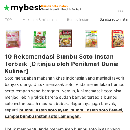
Bumbu soto instan
Solusi Memilih Produk Terbaik
Cari
Bumbu soto instan
TOP
Makanan & minuman
Bumbu instan
10 Rekomendasi Bumbu Soto Instan
Terbaik [Ditinjau oleh Penikmat Dunia
Kuliner]
Soto merupakan makanan khas Indonesia yang menjadi favorit
banyak orang. Untuk memasak soto, Anda memerlukan bumbu
serta rempah yang beragam. Namun, kini memasak soto bisa
menjadi lebih praktis karena sudah banyak tersedia bumbu
soto instan basah maupun bubuk. Ragamnya juga banyak,
seperti
bumbu instan soto ayam, bumbu instan soto Betawi,
sampai bumbu instan soto Lamongan
.
Untuk membantu Anda menemukan bumbu soto instan yang