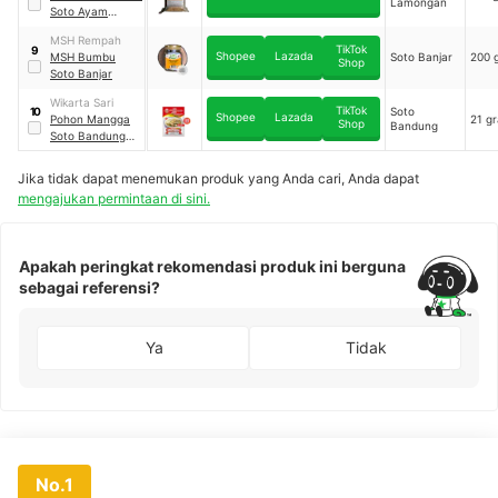
Lamongan
Soto Ayam
Lamongan plus
MSH Rempah
KOYA
TikTok
9
Shopee
Lazada
MSH Bumbu
Soto Banjar
200 
Shop
Soto Banjar
Wikarta Sari
TikTok
Soto
10
Shopee
Lazada
Pohon Mangga
21 g
Shop
Bandung
Soto Bandung
Kuah Bening
Jika tidak dapat menemukan produk yang Anda cari, Anda dapat
mengajukan permintaan di sini.
Apakah peringkat rekomendasi produk ini berguna
sebagai referensi?
Ya
Tidak
No.1