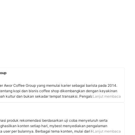
roup
er Awor Coffee Group yang memulai karier sebagai barista pada 2014.
ntang kopi dan bisnis coffee shop dikembangkan dengan keyakinan
ah kultur dan bukan sekadar tempat transaksi. Pengalaman dan
Lanjut membaca
ai praktisi F&B yang memahami aspek bisnis sekaligus nilai sosial di
yang dikelolanya telah memiliki cabang di Yogyakarta, Jawa Tengah, dan
rmasi produk rekomendasi berdasarkan uji coba menyeluruh serta
nghasilkan konten setiap hari, mybest menyediakan pengalaman
uta user per bulannya. Berbagai tema konten, mulai dari kosmetik,
Lanjut membaca