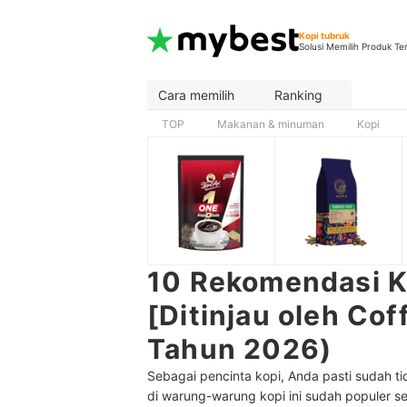
Kopi tubruk
Solusi Memilih Produk Te
Cara memilih
Ranking
TOP
Makanan & minuman
Kopi
10 Rekomendasi K
[Ditinjau oleh Co
Tahun 2026)
Sebagai pencinta kopi, Anda pasti sudah ti
di warung-warung kopi ini sudah populer se