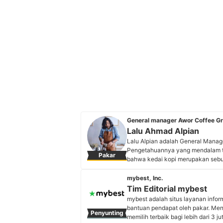
General manager Awor Coffee G
Lalu Ahmad Alpian
Lalu Alpian adalah General Manag
Pengetahuannya yang mendalam te
Pakar
bahwa kedai kopi merupakan sebu
keahliannya menjadikan Lalu sebag
balik secangkir kopi. Kedai kopi 
mybest, Inc.
Jawa Timur.
Tim Editorial mybest
Profil Lalu Ahmad Alpian
mybest adalah situs layanan info
bantuan pendapat oleh pakar. Me
Penyunting
memilih terbaik bagi lebih dari 3 j