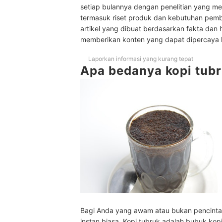
setiap bulannya dengan penelitian yang men
Pertanyaan umum seputar kopi tubruk
termasuk riset produk dan kebutuhan pem
artikel yang dibuat berdasarkan fakta dan 
Gilingan apa yang sesuai untuk kopi tubruk?
memberikan konten yang dapat dipercaya
Poin penting dalam menyajikan kopi tubruk
Laporkan informasi yang kurang tepat
Apa bedanya kopi tubr
Bagaimana cara membuat kopi tubruk yang ena
Baca juga rekomendasi alat kopi di sini
Bagi Anda yang awam atau bukan pencinta
instan biasa. Kopi tubruk adalah bubuk kop