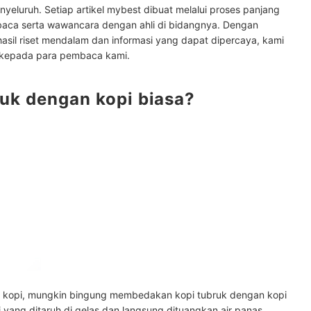
yeluruh. Setiap artikel mybest dibuat melalui proses panjang
baca serta wawancara dengan ahli di bidangnya. Dengan
hasil riset mendalam dan informasi yang dapat dipercaya, kami
 kepada para pembaca kami.
uk dengan kopi biasa?
k?
 kopi, mungkin bingung membedakan kopi tubruk dengan kopi
i yang ditaruh di gelas dan langsung dituangkan air panas.