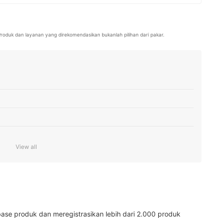
 rumah tangga, hingga jasa bisa ditemukan di mybest.
. Produk dan layanan yang direkomendasikan bukanlah pilihan dari pakar.
View all
i kebutuhan
ase produk dan meregistrasikan lebih dari 2.000 produk