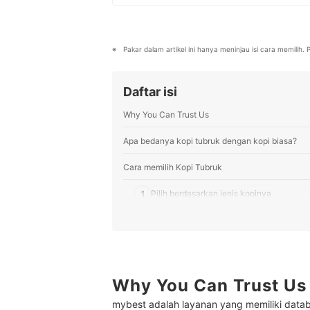
kebutuhan sehari-hari, elektronik
Profil Tim Editorial mybest
Pakar dalam artikel ini hanya meninjau isi cara memilih
Daftar isi
Why You Can Trust Us
Apa bedanya kopi tubruk dengan kopi biasa?
Cara memilih Kopi Tubruk
1
Pilih berdasarkan jenis kopinya
2
Perhatikan bentuk kopinya
3
Sesuaikan rasa dengan selera Anda
4
Kemasan sachet atau pouch? Pilih sesua
Why You Can Trust Us
mybest adalah layanan yang memiliki datab
Peringkat Kopi Tubruk Terbaik