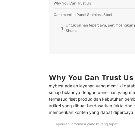
Why You Can Trust Us
Cara memilih Panci Stainless Steel
Untuk pilihan tepercaya, pertimbangkan 
1
Shuma
2
Perhatikan jenis atau grade panci; stainl
3
Sesuaikan ukuran panci stainless steel 
4
Untuk pemakaian di kompor induksi, perik
Why You Can Trust Us
Peringkat Panci Stainless Steel Terbaik
mybest adalah layanan yang memiliki datab
Apa perbedaan panci stainless dan aluminum?
setiap bulannya dengan penelitian yang men
termasuk riset produk dan kebutuhan pem
Baca juga rekomendasi produk panci lainnya di s
artikel yang dibuat berdasarkan fakta dan 
memberikan konten yang dapat dipercaya
Laporkan informasi yang kurang tepat