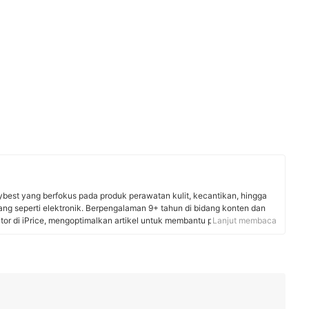
ybest yang berfokus pada produk perawatan kulit, kecantikan, hingga
rang seperti elektronik. Berpengalaman 9+ tahun di bidang konten dan
itor di iPrice, mengoptimalkan artikel untuk membantu pembaca
Lanjut membaca
ukan penawaran terbaik di e-commerce. Kini, Maria menyunting
 menganalisis produk, serta berkolaborasi dengan pakar untuk
caya, akurat, dan sesuai kebutuhan pembaca mybest.