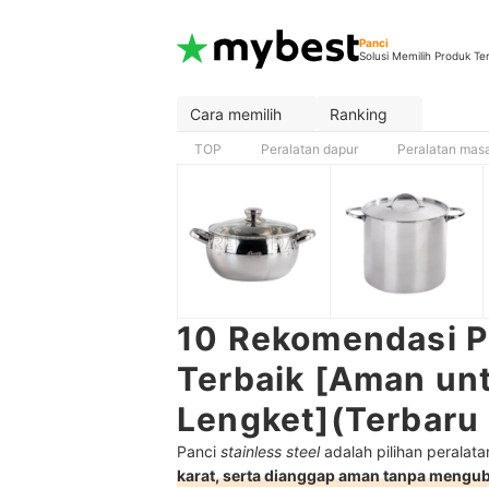
Panci
Solusi Memilih Produk Te
Cara memilih
Ranking
TOP
Peralatan dapur
Peralatan mas
10 Rekomendasi Pa
Terbaik [Aman unt
Lengket](Terbaru
Panci
stainless steel
adalah pilihan peralat
karat, serta dianggap aman tanpa mengu