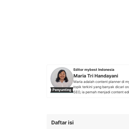
Editor mybest Indonesia
Maria Tri Handayani
Maria adalah content planner di m
topik terkini yang banyak dicari o
Penyunting
SEO, ia pernah menjadi content ed
membandingkan produk dan menem
artikel, melakukan riset keyword,
menghadirkan panduan yang teper
Profil Maria Tri Handayani
Daftar isi