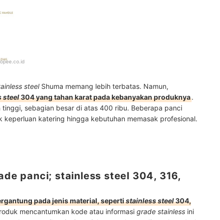
opee.co.id
tainless steel
Shuma memang lebih terbatas. Namun,
s steel
304 yang tahan karat pada kebanyakan produknya
.
h tinggi, sebagian besar di atas 400 ribu. Beberapa panci
 keperluan katering hingga kebutuhan memasak profesional.
ade panci; stainless steel 304, 316,
ergantung pada jenis material, seperti
stainless steel
304,
produk mencantumkan kode atau informasi
grade
stainless
ini