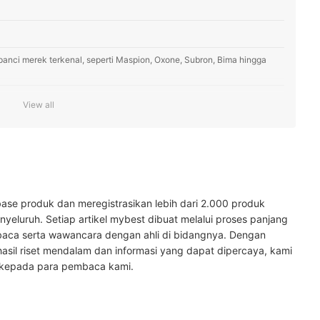
panci merek terkenal, seperti Maspion, Oxone, Subron, Bima hingga
ess steel 304, 316, 430 atau 201
View all
dengan porsi masakan
sa kompatibilitas panci
ase produk dan meregistrasikan lebih dari 2.000 produk
yeluruh. Setiap artikel mybest dibuat melalui proses panjang
baca serta wawancara dengan ahli di bidangnya. Dengan
ini
hasil riset mendalam dan informasi yang dapat dipercaya, kami
 kepada para pembaca kami.