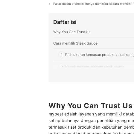
Pakar dalam artikel ini hanya meninjau isi cara memilih
Daftar isi
Why You Can Trust Us
Cara memilih Steak Sauce
1
Pilih ukuran kemasan produk sesuai den
2
Kenali macam-macam steak sauce
3
Cek cara penyajiannya, steak sauce insta
4
Periksa penggunaannya untuk hidangan l
Why You Can Trust Us
Peringkat Steak Sauce Terbaik
mybest adalah layanan yang memiliki datab
setiap bulannya dengan penelitian yang men
termasuk riset produk dan kebutuhan pem
artikel yang dibuat berdasarkan fakta dan 