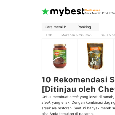
Steak sauce
Solusi Memilih Produk Te
Cara memilih
Ranking
TOP
Makanan & minuman
Saus & pa
10 Rekomendasi S
[Ditinjau oleh Che
Untuk membuat
steak
yang lezat di rumah
steak
yang enak. Dengan kombinasi daging
steak
ala restoran. Saat ini banyak merek 
bisa Anda temukan di pasaran.