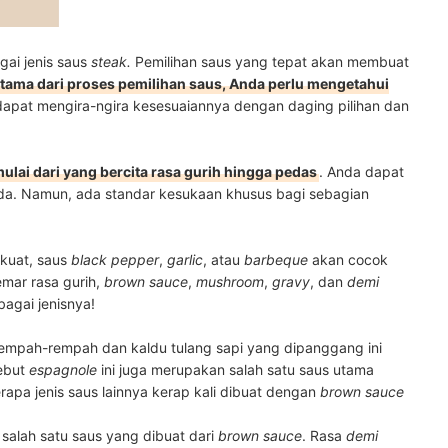
gai jenis saus
steak.
Pemilihan saus yang tepat akan membuat
utama dari proses pemilihan saus, Anda perlu mengetahui
dapat mengira-ngira kesesuaiannya dengan daging pilihan dan
mulai dari yang bercita rasa gurih hingga pedas
. Anda dapat
nda. Namun, ada standar kesukaan khusus bagi sebagian
kuat, saus
black pepper
,
garlic
, atau
barbeque
akan cocok
emar rasa gurih,
brown sauce
,
mushroom
,
gravy
, dan
demi
rbagai jenisnya!
 rempah-rempah dan kaldu tulang sapi yang dipanggang ini
sebut
espagnole
ini juga merupakan salah satu saus utama
erapa jenis saus lainnya kerap kali dibuat dengan
brown sauce
 salah satu saus yang dibuat dari
brown sauce
. Rasa
demi