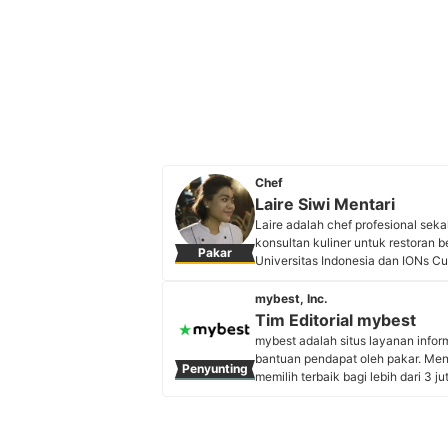
Chef
Laire Siwi Mentari
Laire adalah chef profesional seka
konsultan kuliner untuk restoran 
Pakar
Universitas Indonesia dan IONs Cu
kafe dan restoran ternama, termasu
program CSR PT Djarum serta menu
mybest, Inc.
restoran hotel dan mengadakan ja
Tim Editorial mybest
Profil Laire Siwi Mentari
mybest adalah situs layanan info
bantuan pendapat oleh pakar. Me
Penyunting
memilih terbaik bagi lebih dari 3 j
kebutuhan sehari-hari, elektronik
Profil Tim Editorial mybest