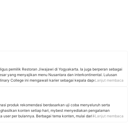
ligus pemilik Restoran Jiwajawi di Yogyakarta. Ia juga berperan sebagai
besar yang menyajikan menu Nusantara dan interkontinental. Lulusan
linary College ini mengawali karier sebagai kepala dapur di beberapa
Lanjut membaca
k Canting dan Sirjakula. Selain itu, Laire aktif menjadi pengajar dalam
lis buku "Kelana Lidah Jawa". Ia juga kerap berkolaborasi dengan
muan makan privat.
rmasi produk rekomendasi berdasarkan uji coba menyeluruh serta
nghasilkan konten setiap hari, mybest menyediakan pengalaman
uta user per bulannya. Berbagai tema konten, mulai dari kosmetik,
Lanjut membaca
 rumah tangga, hingga jasa bisa ditemukan di mybest.