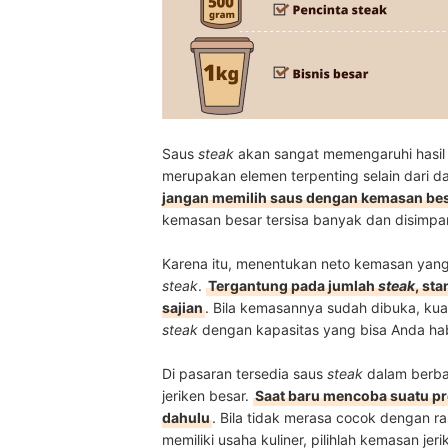
Saus
steak
akan sangat memengaruhi hasil
merupakan elemen terpenting selain dari da
jangan memilih saus dengan kemasan besa
kemasan besar tersisa banyak dan disimpan 
Karena itu, menentukan neto kemasan yang 
steak
.
Tergantung pada jumlah
steak
, st
sajian
. Bila kemasannya sudah dibuka, ku
steak
dengan kapasitas yang bisa Anda hab
Di pasaran tersedia saus
steak
dalam berba
jeriken besar.
Saat baru mencoba suatu p
dahulu
. Bila tidak merasa cocok dengan r
memiliki usaha kuliner, pilihlah kemasan jer