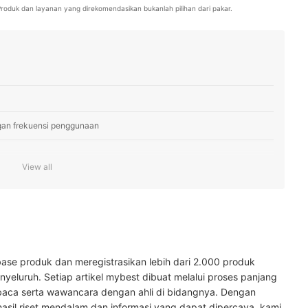
. Produk dan layanan yang direkomendasikan bukanlah pilihan dari pakar.
gan frekuensi penggunaan
View all
n atau siap saji
ain selain steak
ase produk dan meregistrasikan lebih dari 2.000 produk
yeluruh. Setiap artikel mybest dibuat melalui proses panjang
baca serta wawancara dengan ahli di bidangnya. Dengan
hasil riset mendalam dan informasi yang dapat dipercaya, kami