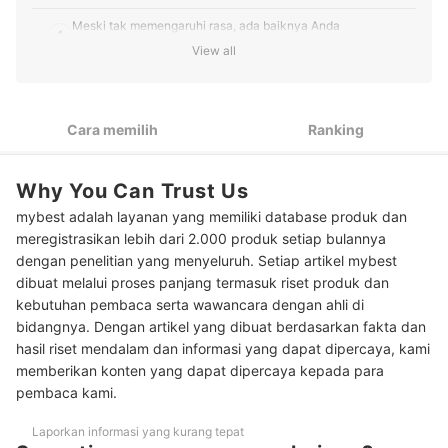
Meski tak memengaruhi rasa, ada baiknya Anda
1
mengutamakan saus gochujang berlogo halal
View all
Jika Anda menginginkan rasa yang autentik, utamakan
2
campuran cabai merah (bubuk), beras ketan (tepung), serta
fermentasi kedelai
Cara memilih
Ranking
Ketahui bentuk saus gochujang yang beredar di pasaran, lalu
3
sesuaikan dengan preferensi makan Anda
Why You Can Trust Us
Peringkat Saus Gochujang Terbaik
mybest adalah layanan yang memiliki database produk dan
meregistrasikan lebih dari 2.000 produk setiap bulannya
Pertanyaan umum seputar saus gochujang
dengan penelitian yang menyeluruh. Setiap artikel mybest
dibuat melalui proses panjang termasuk riset produk dan
kebutuhan pembaca serta wawancara dengan ahli di
bidangnya. Dengan artikel yang dibuat berdasarkan fakta dan
hasil riset mendalam dan informasi yang dapat dipercaya, kami
memberikan konten yang dapat dipercaya kepada para
pembaca kami.
Laporkan informasi yang kurang tepat