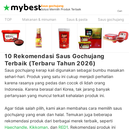
Saus gochujang
Solusi Memilih Produk Terbaik
Cari
TOP
Makanan & minuman
Saus & pasta
Saus gochujang
10 Rekomendasi Saus Gochujang
Terbaik (Terbaru Tahun 2026)
Saus
gochujang
kerap kali digunakan sebagai bumbu masakan
sehari-hari. Produk yang satu ini cukup menjadi perhatian
karena rasanya yang pedas dan cocok di lidah orang
Indonesia. Karena berasal dari Korea, tak jarang banyak
pertanyaan yang muncul terkait kehalalan produk ini.
Agar tidak salah pilih, kami akan membahas cara memilih saus
gochujang
yang enak dan halal. Temukan juga beberapa
rekomendasi produk dari berbagai merek terbaik, seperti
Haechandle
,
Kikkoman
, dan
RED1
. Rekomendasi produk ini