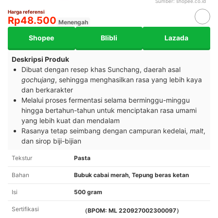
Sumber:
shopee.co.id
Harga referensi
Rp48.500
Menengah
Shopee
Blibli
Lazada
Deskripsi Produk
Dibuat dengan resep khas Sunchang, daerah asal
gochujang
, sehingga menghasilkan rasa yang lebih kaya
dan berkarakter
Melalui proses fermentasi selama berminggu-minggu
hingga bertahun-tahun untuk menciptakan rasa umami
yang lebih kuat dan mendalam
Rasanya tetap seimbang dengan campuran kedelai,
malt
,
dan sirop biji-bijian
Tekstur
Pasta
Bahan
Bubuk cabai merah, Tepung beras ketan
Isi
500 gram
Sertifikasi
（BPOM: ML 220927002300097）