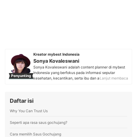
Kreator mybest Indonesia
Sonya Kovaleswani
Sonya Kovaleswani adalah content planner di mybest
Indonesia yang berfokus pada informasi seputar
Penyunting
kesehatan, kecantikan, serta ibu dan anak. Dengan
Lanjut membaca
lebih dari 5 tahun pengalaman mengelola blog fashion
dan beauty, ia telah berkolaborasi dengan brand
ternama seperti Emina dan Sociolla. Saat ini, ia aktif
Daftar isi
meriset pasar, menganalisis tren, dan mewawancarai
pakar, seperti Dokter Kulit sampai Dokter Anak untuk
Why You Can Trust Us
menghadirkan konten informatif dan tepercaya.
Profil Sonya Kovaleswani
Seperti apa rasa saus gochujang?
Cara memilih Saus Gochujang