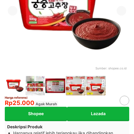
Sumber:
shopee.co.id
Harga referensi
Rp25.000
Agak Murah
Shopee
Lazada
Deskripsi Produk
Harganya relatif lebih terjangkau jika dibandingkan