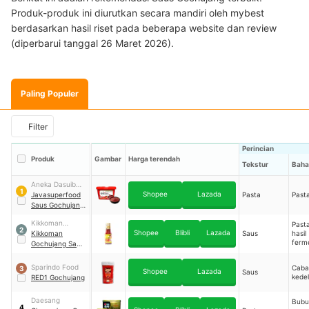
Produk-produk ini diurutkan secara mandiri oleh mybest
berdasarkan hasil riset pada beberapa website dan review
(diperbarui tanggal 26 Maret 2026).
Paling Populer
Filter
Perincian
Produk
Gambar
Harga terendah
Tekstur
Baha
Aneka Dasuib
1
Shopee
Lazada
Jaya
Javasuperfood
Pasta
Past
Saus Gochujang
500 gr
Kikkoman
Pasta
2
Shopee
Blibli
Lazada
Akufood
Kikkoman
Saus
hasil
ferm
Indonesia
Gochujang Saus
kedel
Pedas ala Korea
miny
300 gr
Sparindo Food
Caba
3
Shopee
Lazada
Saus
kedel
RED1 Gochujang
Daesang
Bubu
4