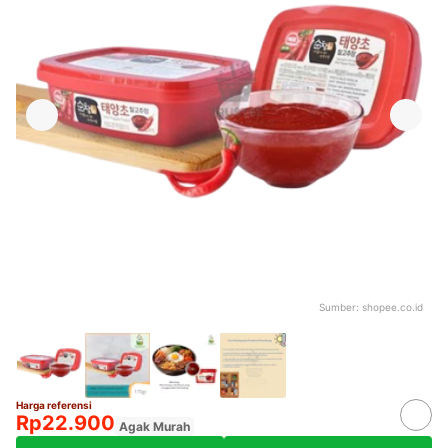
Sumber:
shopee.co.id
Harga referensi
Rp22.900
Agak Murah