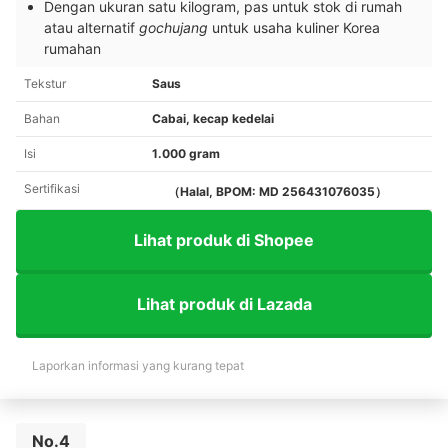
Dengan ukuran satu kilogram, pas untuk stok di rumah
atau alternatif
gochujang
untuk usaha kuliner Korea
rumahan
Tekstur
Saus
Bahan
Cabai, kecap kedelai
Isi
1.000 gram
Sertifikasi
（Halal, BPOM: MD 256431076035）
Lihat produk di Shopee
Lihat produk di Lazada
Laporkan informasi yang kurang tepat
No.4