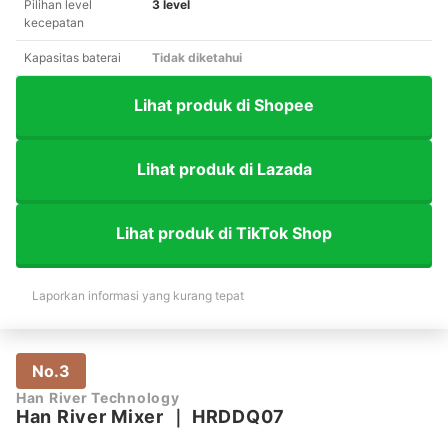
Pilihan level
3 level
kecepatan
Kapasitas baterai
Tidak diketahui
Lihat produk di Shopee
Lihat produk di Lazada
Lihat produk di TikTok Shop
Laporkan informasi yang kurang tepat
No.3
Han River Technology
Han River Mixer
｜
HRDDQ07