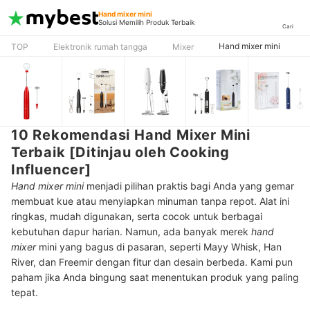
Hand mixer mini
Solusi Memilih Produk Terbaik
Cari
Hand mixer mini
TOP
Elektronik rumah tangga
Mixer
10 Rekomendasi Hand Mixer Mini
Terbaik [Ditinjau oleh Cooking
Influencer]
Hand mixer mini
menjadi pilihan praktis bagi Anda yang gemar
membuat kue atau menyiapkan minuman tanpa repot. Alat ini
ringkas, mudah digunakan, serta cocok untuk berbagai
kebutuhan dapur harian. Namun, ada banyak merek
hand
mixer
mini yang bagus di pasaran, seperti Mayy Whisk, Han
River, dan Freemir dengan fitur dan desain berbeda. Kami pun
paham jika Anda bingung saat menentukan produk yang paling
tepat.