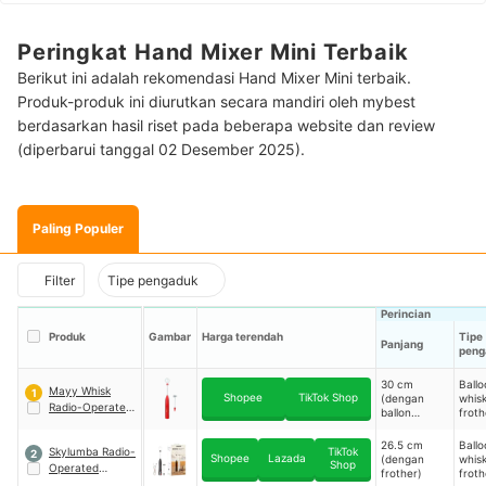
Peringkat Hand Mixer Mini Terbaik
Berikut ini adalah rekomendasi Hand Mixer Mini terbaik.
Produk-produk ini diurutkan secara mandiri oleh mybest
berdasarkan hasil riset pada beberapa website dan review
(diperbarui tanggal 02 Desember 2025).
Paling Populer
Filter
Tipe pengaduk
Perincian
Produk
Gambar
Harga terendah
Tipe
Panjang
peng
30 cm
Ballo
Mayy Whisk
1
Shopee
TikTok Shop
(dengan
whisk
Radio-Operated
ballon
froth
Eggbeater
｜
whisk), 26
PFKG03
cm (dengan
26.5 cm
Ballo
Skylumba Radio-
TikTok
2
frother)
Shopee
Lazada
(dengan
whisk
Shop
Operated
frother)
froth
Eggbeater
｜