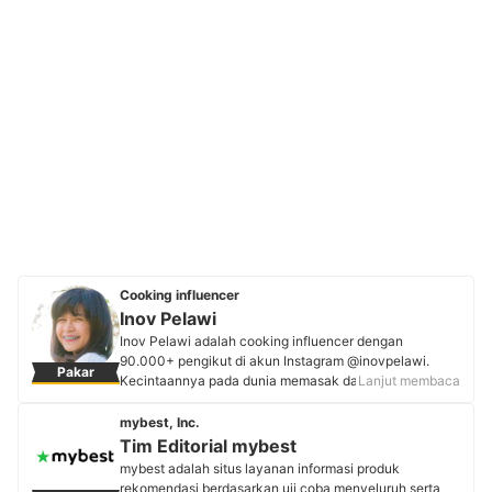
Cooking influencer
Inov Pelawi
Inov Pelawi adalah cooking influencer dengan
90.000+ pengikut di akun Instagram @inovpelawi.
Pakar
Kecintaannya pada dunia memasak dan baking telah
Lanjut membaca
tumbuh sejak usia 14 tahun. Kini, ia tidak hanya
mendokumentasikan kreasi kuliner lewat akunnya,
mybest, Inc.
tetapi juga berbagi resep yang mudah diikuti. Sebagai
Tim Editorial mybest
food blogger, Inov berkomitmen menciptakan konten
mybest adalah situs layanan informasi produk
yang inspiratif sekaligus praktis. Informasinya menjadi
rekomendasi berdasarkan uji coba menyeluruh serta