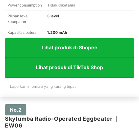
Power consumption
Tidak diketahui
Pilihan level
3 level
kecepatan
Kapasitas baterai
1.200 mAh
Lihat produk di Shopee
Lihat produk di TikTok Shop
Laporkan informasi yang kurang tepat
No.2
Skylumba Radio-Operated Eggbeater
｜
EW06