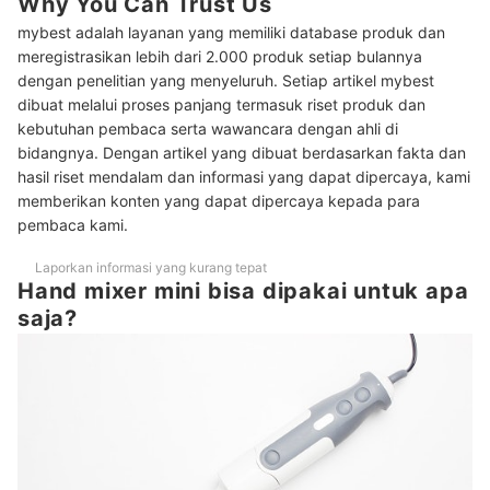
Why You Can Trust Us
Peringkat Hand Mixer Mini Terbaik
mybest adalah layanan yang memiliki database produk dan
Baca juga rekomendasi cetakan kue di sini
meregistrasikan lebih dari 2.000 produk setiap bulannya
dengan penelitian yang menyeluruh. Setiap artikel mybest
dibuat melalui proses panjang termasuk riset produk dan
kebutuhan pembaca serta wawancara dengan ahli di
bidangnya. Dengan artikel yang dibuat berdasarkan fakta dan
hasil riset mendalam dan informasi yang dapat dipercaya, kami
memberikan konten yang dapat dipercaya kepada para
pembaca kami.
Laporkan informasi yang kurang tepat
Hand mixer mini bisa dipakai untuk apa
saja?