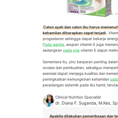
Sumber:
sh
Calon ayah dan calon ibu harus memenuh
kehamilan diharapkan cepat terjadi
. Vitam
progesteron sehingga dapat bekerja sinerg
Pada wanita
, asupan vitamin E juga memen
sedangkan
pada pria
vitamin E dapat melin
Sementara itu,
zinc
berperan penting dala
ovulasi dan pembuahan, sekaligus memperku
esensial dapat menjaga kualitas dan kema
peningkatkan kemungkinan kehamilan
pada
peradangan sistemik pada ibu hamil, teru
Clinical Nutrition Specialist
dr. Diana F. Suganda, M.Kes, S
Apabila dilakukan pemeriksaan dan t