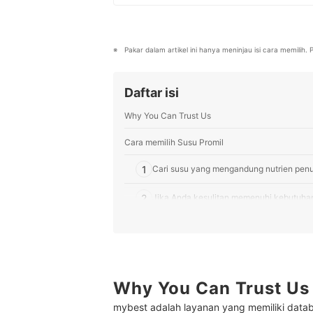
membandingkan produk dan menem
artikel, melakukan riset keyword,
menghadirkan panduan yang teper
Profil Maria Tri Handayani
Pakar dalam artikel ini hanya meninjau isi cara memilih
Daftar isi
Why You Can Trust Us
Cara memilih Susu Promil
1
Cari susu yang mengandung nutrien penu
2
Jika Anda kesulitan memenuhi kebutuhan 
Peringkat Susu Promil Terbaik
Apakah ada susu yang cocok untuk program ham
Lalu, bagaimana cara meningkatkan peluang ha
Why You Can Trust Us
Baca juga rekomendasi susu lainnya di sini
mybest adalah layanan yang memiliki datab