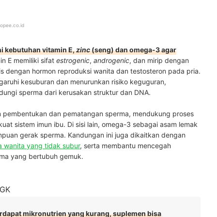
opee.co.id
i kebutuhan vitamin E,
zinc
(seng) dan omega-3 agar
in E memiliki sifat
estrogenic
,
androgenic
, dan mirip dengan
is dengan hormon reproduksi wanita dan testosteron pada pria.
garuhi kesuburan dan menurunkan risiko keguguran,
dungi sperma dari kerusakan struktur dan DNA.
m pembentukan dan pematangan sperma, mendukung proses
at sistem imun ibu. Di sisi lain, omega-3 sebagai asam lemak
mpuan gerak sperma. Kandungan ini juga dikaitkan dengan
 wanita yang tidak subur
, serta membantu mencegah
tama yang bertubuh gemuk.
pGK
erdapat mikronutrien yang kurang, suplemen bisa