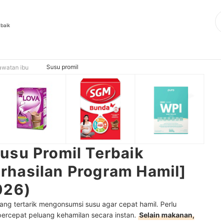
rbaik
Susu promil
awatan ibu
usu Promil Terbaik
hasilan Program Hamil]
026)
rang tertarik mengonsumsi susu agar cepat hamil. Perlu
ercepat peluang kehamilan secara instan.
Selain makanan,