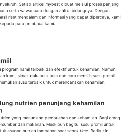
yeluruh. Setiap artikel mybest dibuat melalui proses panjang
baca serta wawancara dengan ahli di bidangnya. Dengan
hasil riset mendalam dan informasi yang dapat dipercaya, kami
 kepada para pembaca kami.
mil
program hamil terbaik dan efektif untuk kehamilan. Namun,
han kami, simak dulu poin-poin dan cara memilih susu promil
enemukan susu terbaik untuk merencanakan kehamilan.
ung nutrien penunjang kehamilan
h
nutrien yang menunjang pembuahan dan kehamilan. Bagi orang
sumber dari makanan. Meskipun begitu, susu promil untuk
untuk asupan nutrien tambahan saat
snack time
. Berikut ini