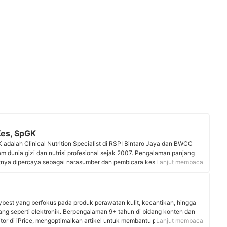
Kes, SpGK
 adalah Clinical Nutrition Specialist di RSPI Bintaro Jaya dan BWCC
lam dunia gizi dan nutrisi profesional sejak 2007. Pengalaman panjang
tnya dipercaya sebagai narasumber dan pembicara kesehatan di
Lanjut membaca
elevisi seperti dr. Oz Indonesia (Trans TV), Hidup Sehat (TV One), dan
a menulis artikel kesehatan yang dimuat di Harper’s Bazaar Indonesia
kan konten #tipsgizidokterdiana di instagramnya yang memiliki 49K
ybest yang berfokus pada produk perawatan kulit, kecantikan, hingga
Kes, SpGK
rang seperti elektronik. Berpengalaman 9+ tahun di bidang konten dan
itor di iPrice, mengoptimalkan artikel untuk membantu pembaca
Lanjut membaca