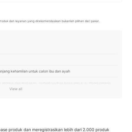
ukan penawaran terbaik di e-commerce. Kini, Maria menyunting
 menganalisis produk, serta berkolaborasi dengan pakar untuk
caya, akurat, dan sesuai kebutuhan pembaca mybest.
. Produk dan layanan yang direkomendasikan bukanlah pilihan dari pakar.
njang kehamilan untuk calon ibu dan ayah
protein dari makanan, pertimbangkan konsumsi susu tinggi protein
View all
il?
mil?
ase produk dan meregistrasikan lebih dari 2.000 produk