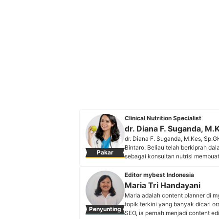
Clinical Nutrition Specialist
dr. Diana F. Suganda, M.
dr. Diana F. Suganda, M.Kes, Sp.GK
Bintaro. Beliau telah berkiprah da
Pakar
sebagai konsultan nutrisi membua
berbagai acara, termasuk program t
Ayo Sehat (Kompas TV). Beliau jug
Editor mybest Indonesia
serta Clara dan kerap membagikan
Maria Tri Handayani
followers.
Maria adalah content planner di m
Profil dr. Diana F. Suganda, M.
topik terkini yang banyak dicari o
Penyunting
SEO, ia pernah menjadi content ed