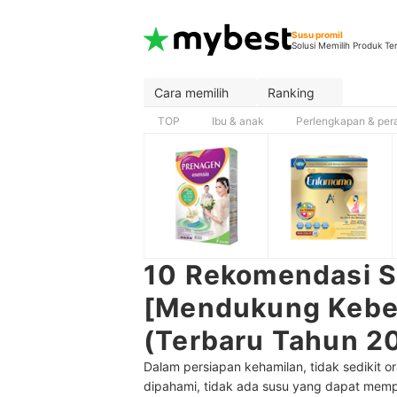
Susu promil
Solusi Memilih Produk Te
Cara memilih
Ranking
TOP
Ibu & anak
Perlengkapan & per
10 Rekomendasi S
[Mendukung Keber
(Terbaru Tahun 2
Dalam persiapan kehamilan, tidak sedikit o
dipahami, tidak ada susu yang dapat memp